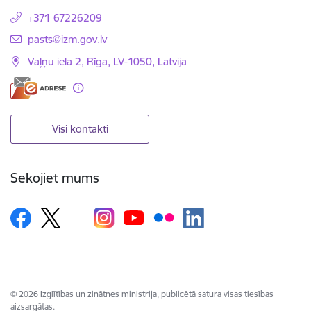
+371 67226209
E-pasts:
pasts@izm.gov.lv
Vaļņu iela 2, Rīga, LV-1050, Latvija
Visi kontakti
Sekojiet mums
© 2026 Izglītības un zinātnes ministrija, publicētā satura visas tiesības
aizsargātas.