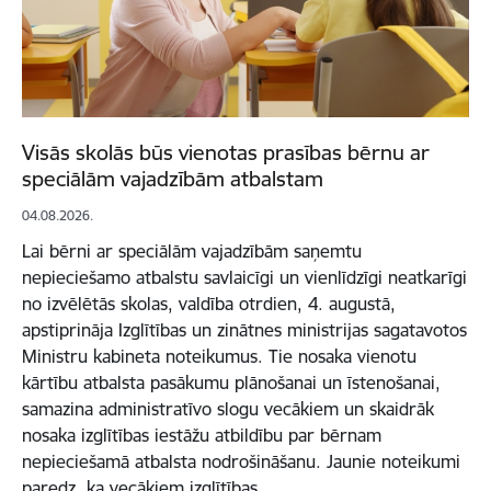
Visās skolās būs vienotas prasības bērnu ar
speciālām vajadzībām atbalstam
04.08.2026.
Lai bērni ar speciālām vajadzībām saņemtu
nepieciešamo atbalstu savlaicīgi un vienlīdzīgi neatkarīgi
no izvēlētās skolas, valdība otrdien, 4. augustā,
apstiprināja Izglītības un zinātnes ministrijas sagatavotos
Ministru kabineta noteikumus. Tie nosaka vienotu
kārtību atbalsta pasākumu plānošanai un īstenošanai,
samazina administratīvo slogu vecākiem un skaidrāk
nosaka izglītības iestāžu atbildību par bērnam
nepieciešamā atbalsta nodrošināšanu. Jaunie noteikumi
paredz, ka vecākiem izglītības…