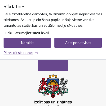
Pāriet uz lapas saturu
Sīkdatnes
Spied
lai meklētu
Enter
Lai šī tīmekļvietne darbotos, tā izmanto obligāti nepieciešamās
sīkdatnes. Ar Jūsu piekrišanu papildus šajā vietnē var tikt
izmantotas statistikas un sociālo mediju sīkdatnes.
Lūdzu, atzīmējiet savu izvēli:
Noraidīt
Apstiprināt visas
Pārvaldīt sīkdatnes
Izglītības un zinātnes ministrija