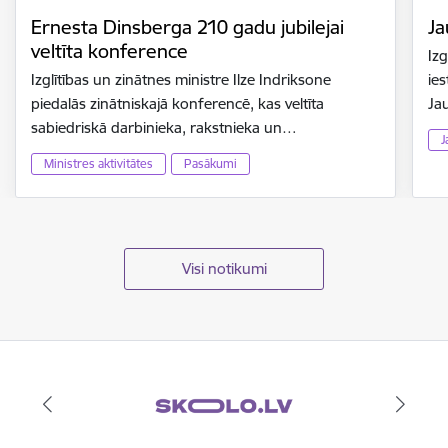
Ernesta Dinsberga 210 gadu jubilejai
Ja
veltīta konference
Izg
Izglītības un zinātnes ministre Ilze Indriksone
ies
piedalās zinātniskajā konferencē, kas veltīta
Ja
sabiedriskā darbinieka, rakstnieka un…
J
Ministres aktivitātes
Pasākumi
Visi notikumi