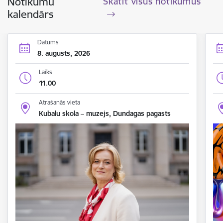
Notikumu
Skatīt visus notikumus
kalendārs
Datums
8. augusts, 2026
Laiks
11.00
Atrašanās vieta
Kubalu skola – muzejs, Dundagas pagasts