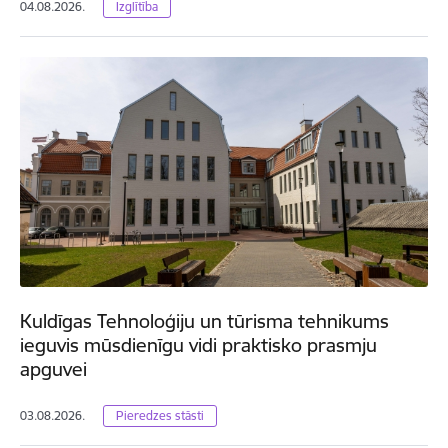
04.08.2026.
Izglītība
Kuldīgas Tehnoloģiju un tūrisma tehnikums
ieguvis mūsdienīgu vidi praktisko prasmju
apguvei
03.08.2026.
Pieredzes stāsti