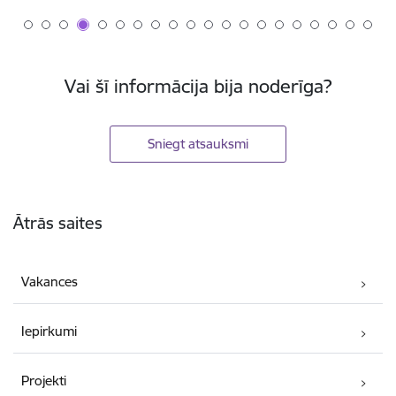
Vai šī informācija bija noderīga?
Sniegt atsauksmi
Kājene
Ātrās saites
Vakances
Iepirkumi
Projekti