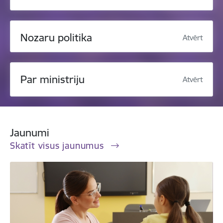
Nozaru politika
Atvērt
Par ministriju
Atvērt
Jaunumi
Skatīt visus jaunumus