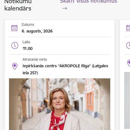
Notikumu
Skatīt visus notikumus
kalendārs
Datums
6. augusts, 2026
Laiks
11.00
Atrašanās vieta
Iepirkšanās centrs “AKROPOLE Rīga” (Latgales
iela 257)