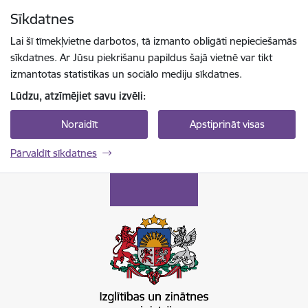
Pāriet uz lapas saturu
Sīkdatnes
Spied
lai meklētu
Enter
Lai šī tīmekļvietne darbotos, tā izmanto obligāti nepieciešamās
sīkdatnes. Ar Jūsu piekrišanu papildus šajā vietnē var tikt
izmantotas statistikas un sociālo mediju sīkdatnes.
Lūdzu, atzīmējiet savu izvēli:
Noraidīt
Apstiprināt visas
Pārvaldīt sīkdatnes
Izglītības un zinātnes ministrija