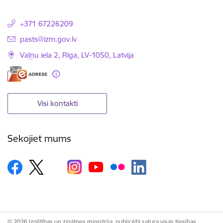
+371 67226209
E-pasts:
pasts@izm.gov.lv
Vaļņu iela 2, Rīga, LV-1050, Latvija
Visi kontakti
Sekojiet mums
© 2026 Izglītības un zinātnes ministrija, publicētā satura visas tiesības