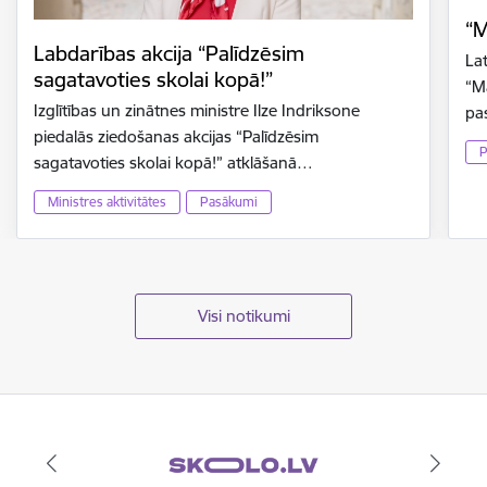
“M
Labdarības akcija “Palīdzēsim
La
sagatavoties skolai kopā!”
“M
Izglītības un zinātnes ministre Ilze Indriksone
pa
piedalās ziedošanas akcijas “Palīdzēsim
P
sagatavoties skolai kopā!” atklāšanā…
Ministres aktivitātes
Pasākumi
Visi notikumi