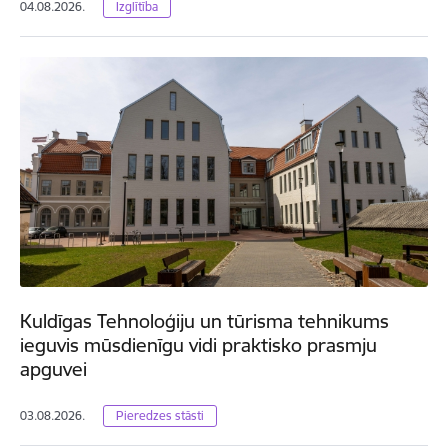
04.08.2026.
Izglītība
Kuldīgas Tehnoloģiju un tūrisma tehnikums
ieguvis mūsdienīgu vidi praktisko prasmju
apguvei
03.08.2026.
Pieredzes stāsti