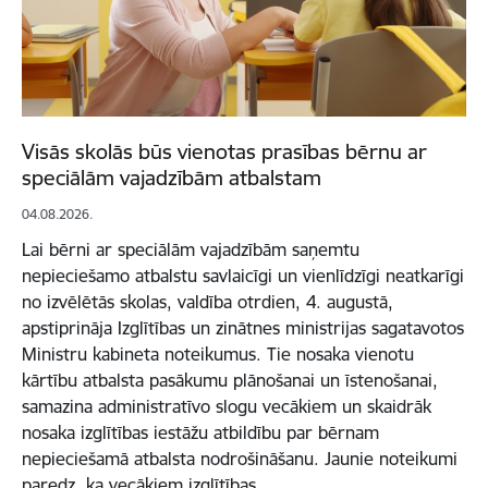
Visās skolās būs vienotas prasības bērnu ar
speciālām vajadzībām atbalstam
04.08.2026.
Lai bērni ar speciālām vajadzībām saņemtu
nepieciešamo atbalstu savlaicīgi un vienlīdzīgi neatkarīgi
no izvēlētās skolas, valdība otrdien, 4. augustā,
apstiprināja Izglītības un zinātnes ministrijas sagatavotos
Ministru kabineta noteikumus. Tie nosaka vienotu
kārtību atbalsta pasākumu plānošanai un īstenošanai,
samazina administratīvo slogu vecākiem un skaidrāk
nosaka izglītības iestāžu atbildību par bērnam
nepieciešamā atbalsta nodrošināšanu. Jaunie noteikumi
paredz, ka vecākiem izglītības…