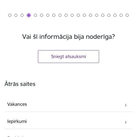
Vai šī informācija bija noderīga?
Sniegt atsauksmi
Kājene
Ātrās saites
Vakances
Iepirkumi