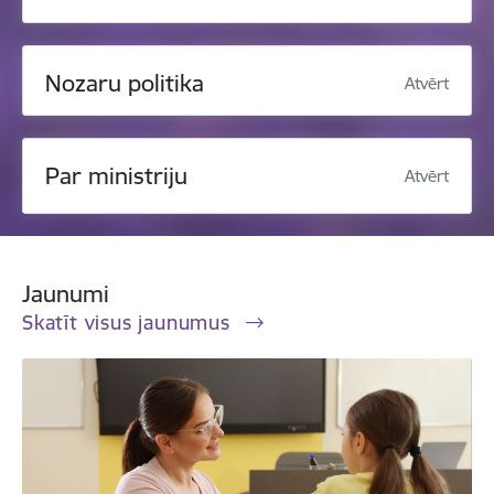
Nozaru politika
Atvērt
Par ministriju
Atvērt
Jaunumi
Skatīt visus jaunumus