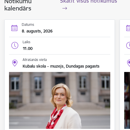
Notikumu
Skatīt visus notikumus
kalendārs
Datums
8. augusts, 2026
Laiks
11.00
Atrašanās vieta
Kubalu skola – muzejs, Dundagas pagasts