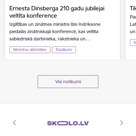
Ernesta Dinsberga 210 gadu jubilejai
Ti
veltīta konference
Par
Izglītības un zinātnes ministre Ilze Indriksone
Lat
piedalās zinātniskajā konferencē, kas veltīta
un
sabiedriskā darbinieka, rakstnieka un…
M
Ministres aktivitātes
Pasākumi
Visi notikumi