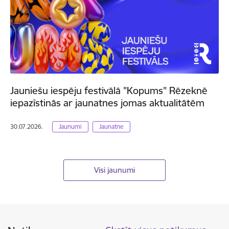
Jauniešu iespēju festivālā "Kopums" Rēzeknē
iepazīstinās ar jaunatnes jomas aktualitātēm
30.07.2026.
Jaunumi
Jaunatne
Visi jaunumi