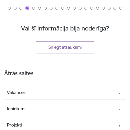
Vai šī informācija bija noderīga?
Sniegt atsauksmi
Kājene
Ātrās saites
Vakances
Iepirkumi
Projekti