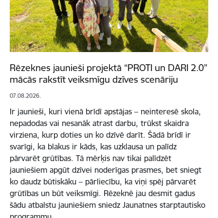
Rēzeknes jaunieši projektā “PROTI un DARI 2.0”
mācās rakstīt veiksmīgu dzīves scenāriju
07.08.2026.
Ir jaunieši, kuri vienā brīdī apstājas – neinteresē skola,
nepadodas vai nesanāk atrast darbu, trūkst skaidra
virziena, kurp doties un ko dzīvē darīt. Šādā brīdī ir
svarīgi, ka blakus ir kāds, kas uzklausa un palīdz
pārvarēt grūtības. Tā mērķis nav tikai palīdzēt
jauniešiem apgūt dzīvei noderīgas prasmes, bet sniegt
ko daudz būtiskāku – pārliecību, ka viņi spēj pārvarēt
grūtības un būt veiksmīgi. Rēzeknē jau desmit gadus
šādu atbalstu jauniešiem sniedz Jaunatnes starptautisko
programmu…