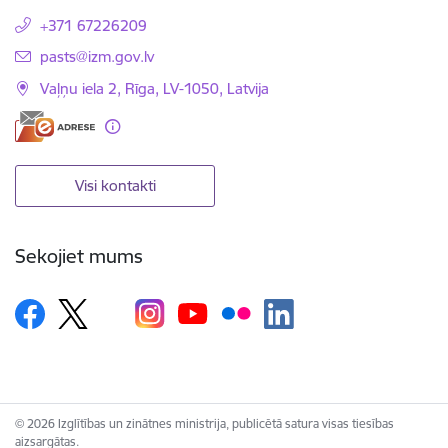
+371 67226209
E-pasts:
pasts@izm.gov.lv
Vaļņu iela 2, Rīga, LV-1050, Latvija
Visi kontakti
Sekojiet mums
© 2026 Izglītības un zinātnes ministrija, publicētā satura visas tiesības
aizsargātas.