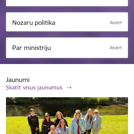
Nozaru politika
Atvērt
Par ministriju
Atvērt
Jaunumi
Skatīt visus jaunumus