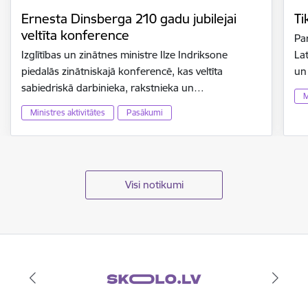
Ernesta Dinsberga 210 gadu jubilejai
Ti
veltīta konference
Par
Izglītības un zinātnes ministre Ilze Indriksone
Lat
piedalās zinātniskajā konferencē, kas veltīta
un
sabiedriskā darbinieka, rakstnieka un…
M
Ministres aktivitātes
Pasākumi
Visi notikumi