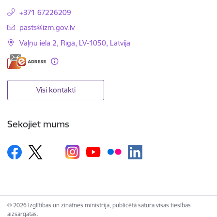
+371 67226209
E-pasts:
pasts@izm.gov.lv
Vaļņu iela 2, Rīga, LV-1050, Latvija
Visi kontakti
Sekojiet mums
© 2026 Izglītības un zinātnes ministrija, publicētā satura visas tiesības
aizsargātas.