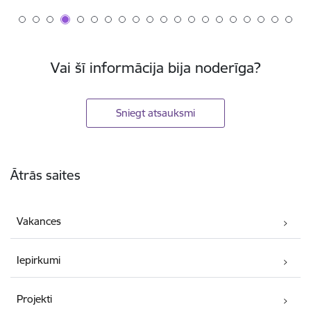
Vai šī informācija bija noderīga?
Sniegt atsauksmi
Kājene
Ātrās saites
Vakances
Iepirkumi
Projekti