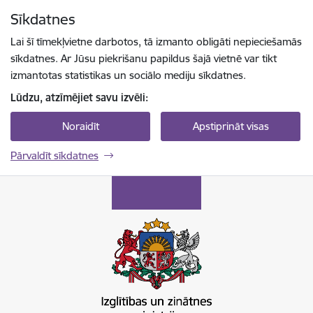
Pāriet uz lapas saturu
Sīkdatnes
Spied
lai meklētu
Enter
Lai šī tīmekļvietne darbotos, tā izmanto obligāti nepieciešamās
sīkdatnes. Ar Jūsu piekrišanu papildus šajā vietnē var tikt
izmantotas statistikas un sociālo mediju sīkdatnes.
Lūdzu, atzīmējiet savu izvēli:
Noraidīt
Apstiprināt visas
Pārvaldīt sīkdatnes
Izglītības un zinātnes ministrija