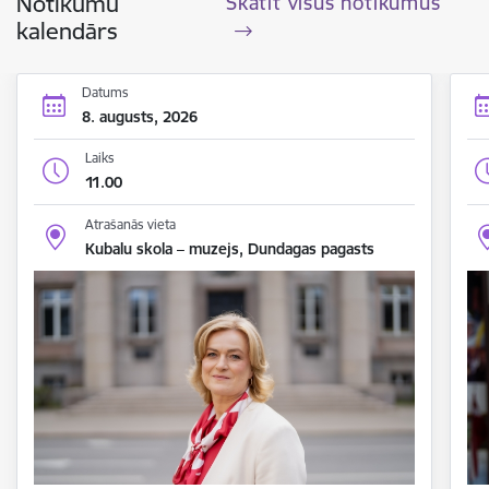
Notikumu
Skatīt visus notikumus
kalendārs
Datums
8. augusts, 2026
Laiks
11.00
Atrašanās vieta
Kubalu skola – muzejs, Dundagas pagasts