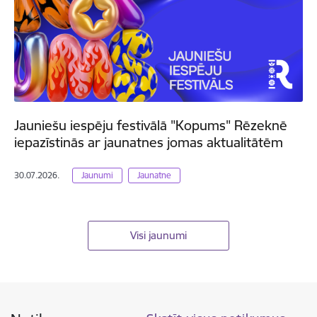
Jauniešu iespēju festivālā "Kopums" Rēzeknē
iepazīstinās ar jaunatnes jomas aktualitātēm
30.07.2026.
Jaunumi
Jaunatne
Visi jaunumi