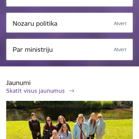
Nozaru politika
Atvērt
Par ministriju
Atvērt
Jaunumi
Skatīt visus jaunumus