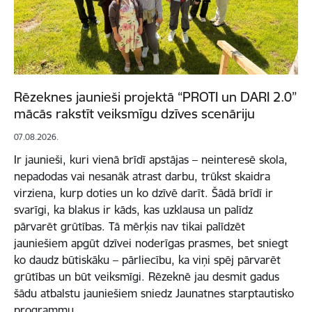
Rēzeknes jaunieši projektā “PROTI un DARI 2.0”
mācās rakstīt veiksmīgu dzīves scenāriju
07.08.2026.
Ir jaunieši, kuri vienā brīdī apstājas – neinteresē skola,
nepadodas vai nesanāk atrast darbu, trūkst skaidra
virziena, kurp doties un ko dzīvē darīt. Šādā brīdī ir
svarīgi, ka blakus ir kāds, kas uzklausa un palīdz
pārvarēt grūtības. Tā mērķis nav tikai palīdzēt
jauniešiem apgūt dzīvei noderīgas prasmes, bet sniegt
ko daudz būtiskāku – pārliecību, ka viņi spēj pārvarēt
grūtības un būt veiksmīgi. Rēzeknē jau desmit gadus
šādu atbalstu jauniešiem sniedz Jaunatnes starptautisko
programmu…