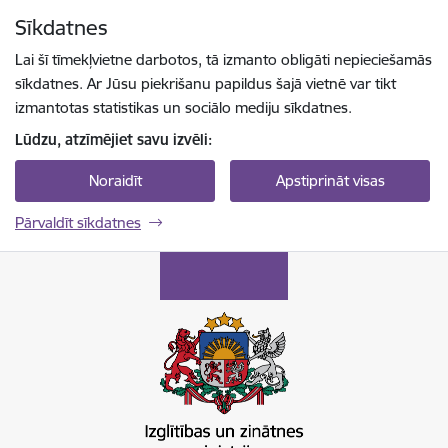
Pāriet uz lapas saturu
Sīkdatnes
Spied
lai meklētu
Enter
Lai šī tīmekļvietne darbotos, tā izmanto obligāti nepieciešamās
sīkdatnes. Ar Jūsu piekrišanu papildus šajā vietnē var tikt
izmantotas statistikas un sociālo mediju sīkdatnes.
Lūdzu, atzīmējiet savu izvēli:
Noraidīt
Apstiprināt visas
Pārvaldīt sīkdatnes
Izglītības un zinātnes ministrija