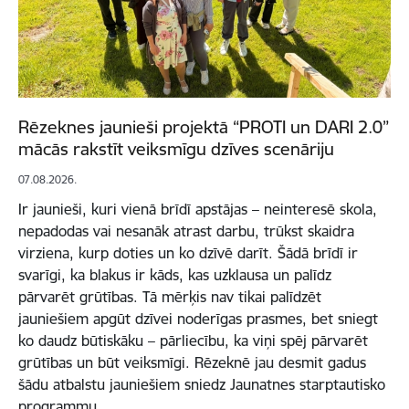
Rēzeknes jaunieši projektā “PROTI un DARI 2.0”
mācās rakstīt veiksmīgu dzīves scenāriju
07.08.2026.
Ir jaunieši, kuri vienā brīdī apstājas – neinteresē skola,
nepadodas vai nesanāk atrast darbu, trūkst skaidra
virziena, kurp doties un ko dzīvē darīt. Šādā brīdī ir
svarīgi, ka blakus ir kāds, kas uzklausa un palīdz
pārvarēt grūtības. Tā mērķis nav tikai palīdzēt
jauniešiem apgūt dzīvei noderīgas prasmes, bet sniegt
ko daudz būtiskāku – pārliecību, ka viņi spēj pārvarēt
grūtības un būt veiksmīgi. Rēzeknē jau desmit gadus
šādu atbalstu jauniešiem sniedz Jaunatnes starptautisko
programmu…