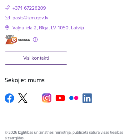
+371 67226209
E-pasts:
pasts@izm.gov.lv
Vaļņu iela 2, Rīga, LV-1050, Latvija
Visi kontakti
Sekojiet mums
© 2026 Izglītības un zinātnes ministrija, publicētā satura visas tiesības
aizsargātas.