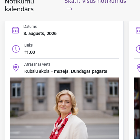
Notikumu
Skatīt visus notikumus
kalendārs
Datums
8. augusts, 2026
Laiks
11.00
Atrašanās vieta
Kubalu skola – muzejs, Dundagas pagasts