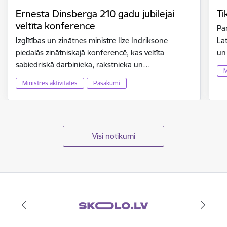
Ernesta Dinsberga 210 gadu jubilejai
Ti
veltīta konference
Par
Izglītības un zinātnes ministre Ilze Indriksone
Lat
piedalās zinātniskajā konferencē, kas veltīta
un
sabiedriskā darbinieka, rakstnieka un…
M
Ministres aktivitātes
Pasākumi
Visi notikumi