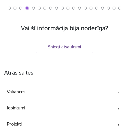
Vai šī informācija bija noderīga?
Sniegt atsauksmi
Kājene
Ātrās saites
Vakances
Iepirkumi
Projekti