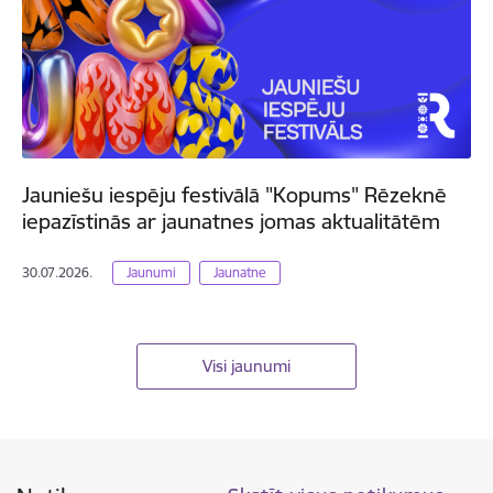
Jauniešu iespēju festivālā "Kopums" Rēzeknē
iepazīstinās ar jaunatnes jomas aktualitātēm
30.07.2026.
Jaunumi
Jaunatne
Visi jaunumi