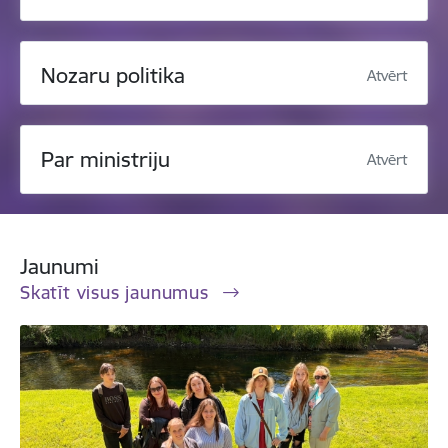
Nozaru politika
Atvērt
Par ministriju
Atvērt
Jaunumi
Skatīt visus jaunumus