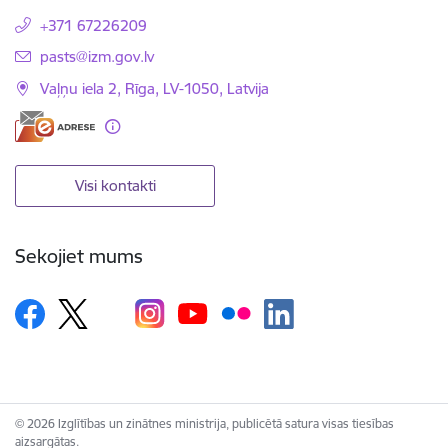
+371 67226209
E-pasts:
pasts@izm.gov.lv
Vaļņu iela 2, Rīga, LV-1050, Latvija
Visi kontakti
Sekojiet mums
© 2026 Izglītības un zinātnes ministrija, publicētā satura visas tiesības
aizsargātas.