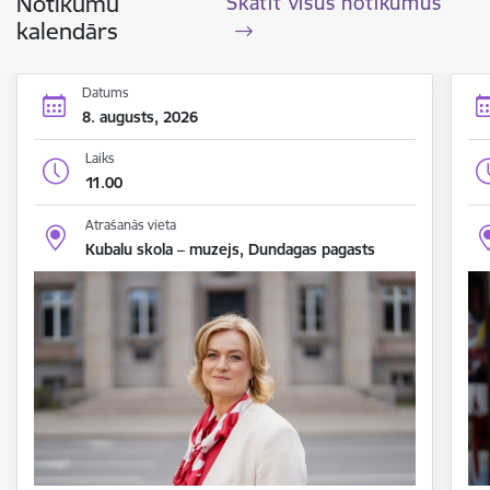
Notikumu
Skatīt visus notikumus
kalendārs
Datums
8. augusts, 2026
Laiks
11.00
Atrašanās vieta
Kubalu skola – muzejs, Dundagas pagasts