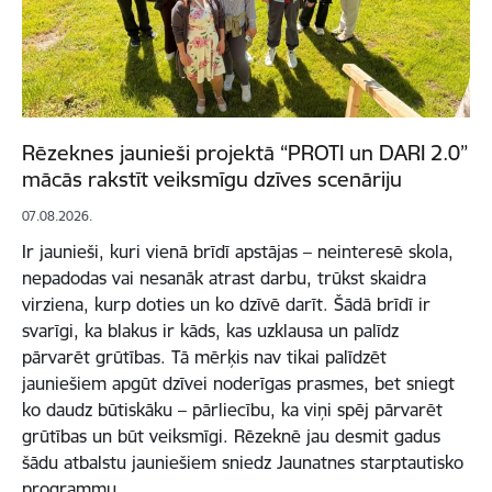
Rēzeknes jaunieši projektā “PROTI un DARI 2.0”
mācās rakstīt veiksmīgu dzīves scenāriju
07.08.2026.
Ir jaunieši, kuri vienā brīdī apstājas – neinteresē skola,
nepadodas vai nesanāk atrast darbu, trūkst skaidra
virziena, kurp doties un ko dzīvē darīt. Šādā brīdī ir
svarīgi, ka blakus ir kāds, kas uzklausa un palīdz
pārvarēt grūtības. Tā mērķis nav tikai palīdzēt
jauniešiem apgūt dzīvei noderīgas prasmes, bet sniegt
ko daudz būtiskāku – pārliecību, ka viņi spēj pārvarēt
grūtības un būt veiksmīgi. Rēzeknē jau desmit gadus
šādu atbalstu jauniešiem sniedz Jaunatnes starptautisko
programmu…