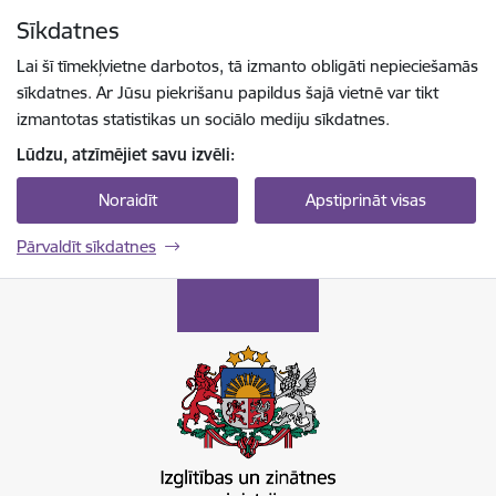
Pāriet uz lapas saturu
Sīkdatnes
Spied
lai meklētu
Enter
Lai šī tīmekļvietne darbotos, tā izmanto obligāti nepieciešamās
sīkdatnes. Ar Jūsu piekrišanu papildus šajā vietnē var tikt
izmantotas statistikas un sociālo mediju sīkdatnes.
Lūdzu, atzīmējiet savu izvēli:
Noraidīt
Apstiprināt visas
Pārvaldīt sīkdatnes
Izglītības un zinātnes ministrija