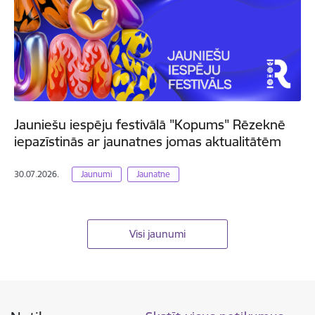
Jauniešu iespēju festivālā "Kopums" Rēzeknē
iepazīstinās ar jaunatnes jomas aktualitātēm
30.07.2026.
Jaunumi
Jaunatne
Visi jaunumi