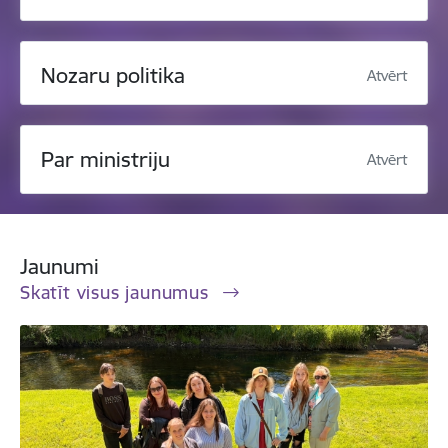
Nozaru politika
Atvērt
Par ministriju
Atvērt
Jaunumi
Skatīt visus jaunumus