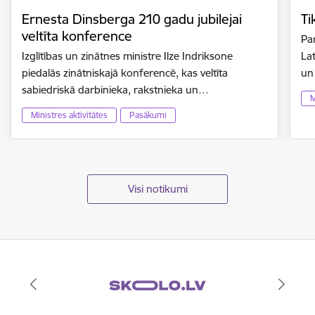
Ernesta Dinsberga 210 gadu jubilejai
Ti
veltīta konference
Par
Izglītības un zinātnes ministre Ilze Indriksone
Lat
piedalās zinātniskajā konferencē, kas veltīta
un
sabiedriskā darbinieka, rakstnieka un…
M
Ministres aktivitātes
Pasākumi
Visi notikumi