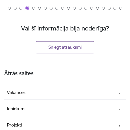
Vai šī informācija bija noderīga?
Sniegt atsauksmi
Kājene
Ātrās saites
Vakances
Iepirkumi
Projekti