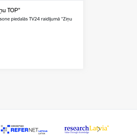
iņu TOP"
riksone piedalās TV24 raidījumā "Ziņu