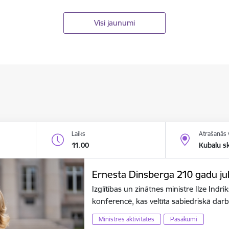
Visi jaunumi
Laiks
Atrašanās 
11.00
Kubalu s
Ernesta Dinsberga 210 gadu jubi
Izglītības un zinātnes ministre Ilze Indr
konferencē, kas veltīta sabiedriskā dar
Ministres aktivitātes
Pasākumi