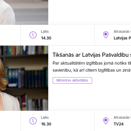
Laiks
Atrašanās 
14.30
Latvijas 
Tikšanās ar Latvijas Pašvaldību
Par aktualitātēm izglītības jomā notiks t
savienību, kā arī citiem Izglītības un zin
Ministres aktivitātes
Laiks
Atrašanās 
16.30
TV24