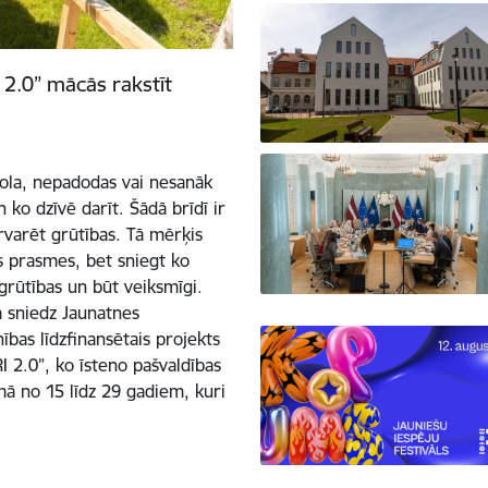
2.0” mācās rakstīt
skola, nepadodas vai nesanāk
 ko dzīvē darīt. Šādā brīdī ir
ārvarēt grūtības. Tā mērķis
as prasmes, bet sniegt ko
 grūtības un būt veiksmīgi.
 sniedz Jaunatnes
bas līdzfinansētais projekts
 2.0”, ko īsteno pašvaldības
umā no 15 līdz 29 gadiem, kuri