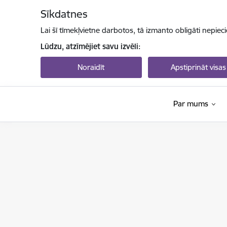
Pāriet uz lapas saturu
Sīkdatnes
Lai šī tīmekļvietne darbotos, tā izmanto obligāti nepiec
Lūdzu, atzīmējiet savu izvēli:
Noraidīt
Apstiprināt visas
Par mums
Izglītības un zinātnes ministrija