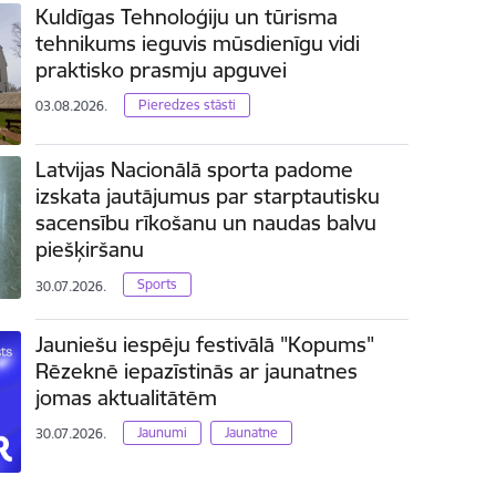
Kuldīgas Tehnoloģiju un tūrisma
tehnikums ieguvis mūsdienīgu vidi
praktisko prasmju apguvei
Pieredzes stāsti
03.08.2026.
Latvijas Nacionālā sporta padome
izskata jautājumus par starptautisku
sacensību rīkošanu un naudas balvu
piešķiršanu
Sports
30.07.2026.
Jauniešu iespēju festivālā "Kopums"
Rēzeknē iepazīstinās ar jaunatnes
jomas aktualitātēm
Jaunumi
Jaunatne
30.07.2026.