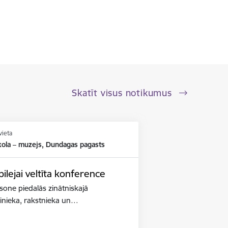
Skatīt visus notikumus
vieta
kola – muzejs, Dundagas pagasts
lejai veltīta konference
iksone piedalās zinātniskajā
binieka, rakstnieka un…