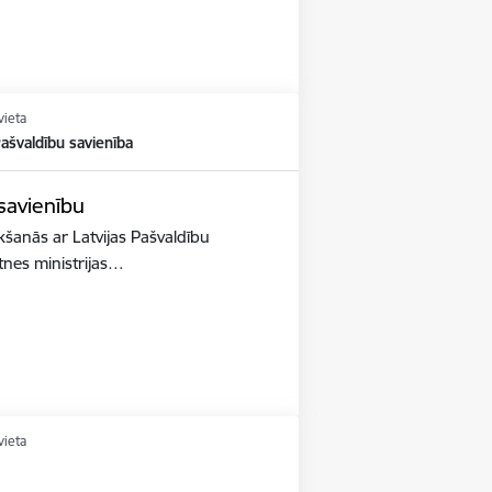
vieta
Pašvaldību savienība
 savienību
ikšanās ar Latvijas Pašvaldību
ātnes ministrijas…
vieta