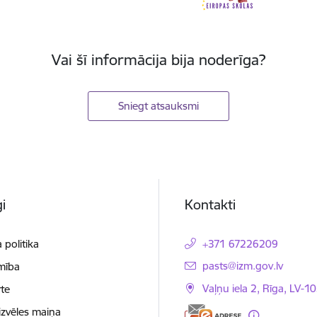
Vai šī informācija bija noderīga?
Sniegt atsauksmi
i
Kontakti
 politika
+371 67226209
E-pasts:
pasts@izm.gov.lv
mība
Vaļņu iela 2, Rīga, LV-10
te
izvēles maiņa