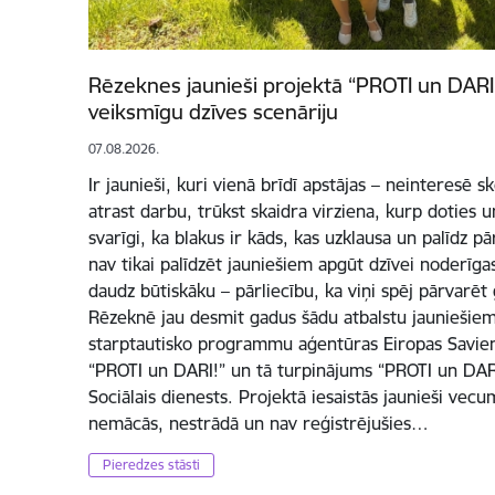
Rēzeknes jaunieši projektā “PROTI un DARI 
veiksmīgu dzīves scenāriju
07.08.2026.
Ir jaunieši, kuri vienā brīdī apstājas – neinteresē 
atrast darbu, trūkst skaidra virziena, kurp doties un
svarīgi, ka blakus ir kāds, kas uzklausa un palīdz p
nav tikai palīdzēt jauniešiem apgūt dzīvei noderīg
daudz būtiskāku – pārliecību, ka viņi spēj pārvarēt
Rēzeknē jau desmit gadus šādu atbalstu jauniešiem
starptautisko programmu aģentūras Eiropas Savienī
“PROTI un DARI!” un tā turpinājums “PROTI un DARI
Sociālais dienests. Projektā iesaistās jaunieši vec
nemācās, nestrādā un nav reģistrējušies…
Pieredzes stāsti