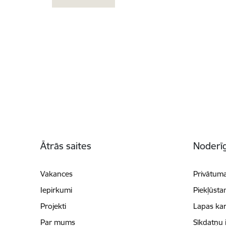
Kājene
Ātrās saites
Noderīg
Vakances
Privātuma
Iepirkumi
Piekļūsta
Projekti
Lapas kar
Par mums
Sīkdatņu 