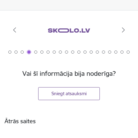
Vai šī informācija bija noderīga?
Sniegt atsauksmi
Kājene
Ātrās saites