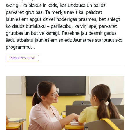
svarīgi, ka blakus ir kāds, kas uzklausa un palīdz
pārvarēt grūtības. Tā mērķis nav tikai palīdzēt
jauniešiem apgūt dzīvei noderīgas prasmes, bet sniegt
ko daudz būtiskāku – pārliecību, ka viņi spēj pārvarēt
grūtības un būt veiksmīgi. Rēzeknē jau desmit gadus
šādu atbalstu jauniešiem sniedz Jaunatnes starptautisko
programmu…
Pieredzes stāsti