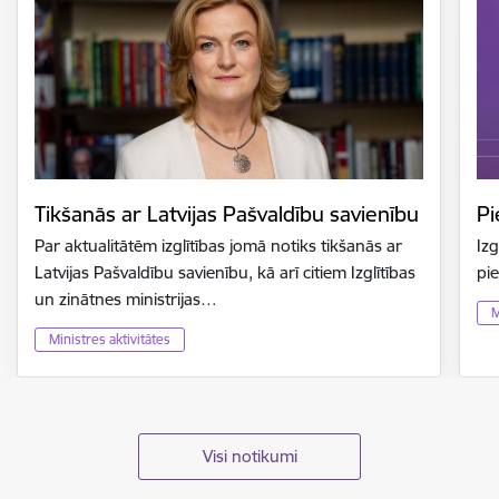
Tikšanās ar Latvijas Pašvaldību savienību
Pi
Par aktualitātēm izglītības jomā notiks tikšanās ar
Izg
Latvijas Pašvaldību savienību, kā arī citiem Izglītības
pi
un zinātnes ministrijas…
M
Ministres aktivitātes
Visi notikumi