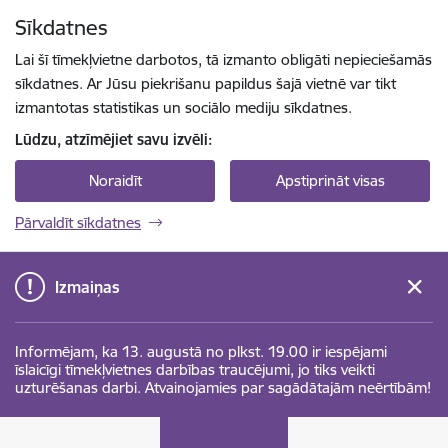
Pāriet uz lapas saturu
Sīkdatnes
Spied
lai meklētu
Enter
Lai šī tīmekļvietne darbotos, tā izmanto obligāti nepieciešamās
sīkdatnes. Ar Jūsu piekrišanu papildus šajā vietnē var tikt
izmantotas statistikas un sociālo mediju sīkdatnes.
Lūdzu, atzīmējiet savu izvēli:
Noraidīt
Apstiprināt visas
Pārvaldīt sīkdatnes
Izmaiņas
Informējam, ka 13. augustā no plkst. 19.00 ir iespējami
īslaicīgi tīmekļvietnes darbības traucējumi, jo tiks veikti
uzturēšanas darbi. Atvainojamies par sagādātajām neērtībām!
Izglītības un zinātnes ministrija