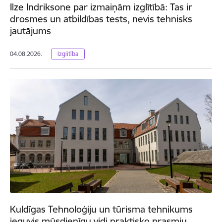
Ilze Indriksone par izmaiņām izglītībā: Tas ir
drosmes un atbildības tests, nevis tehnisks
jautājums
04.08.2026.
Izglītība
Kuldīgas Tehnoloģiju un tūrisma tehnikums
ieguvis mūsdienīgu vidi praktisko prasmju