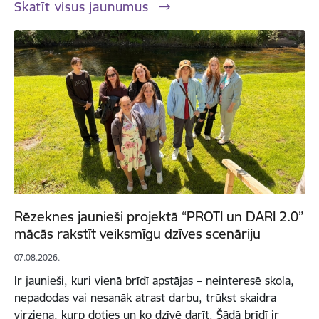
Skatīt visus jaunumus
Rēzeknes jaunieši projektā “PROTI un DARI 2.0”
mācās rakstīt veiksmīgu dzīves scenāriju
07.08.2026.
Ir jaunieši, kuri vienā brīdī apstājas – neinteresē skola,
nepadodas vai nesanāk atrast darbu, trūkst skaidra
virziena, kurp doties un ko dzīvē darīt. Šādā brīdī ir