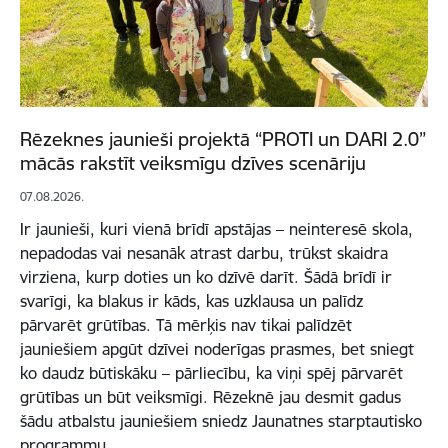
Rēzeknes jaunieši projektā “PROTI un DARI 2.0”
mācās rakstīt veiksmīgu dzīves scenāriju
07.08.2026.
Ir jaunieši, kuri vienā brīdī apstājas – neinteresē skola,
nepadodas vai nesanāk atrast darbu, trūkst skaidra
virziena, kurp doties un ko dzīvē darīt. Šādā brīdī ir
svarīgi, ka blakus ir kāds, kas uzklausa un palīdz
pārvarēt grūtības. Tā mērķis nav tikai palīdzēt
jauniešiem apgūt dzīvei noderīgas prasmes, bet sniegt
ko daudz būtiskāku – pārliecību, ka viņi spēj pārvarēt
grūtības un būt veiksmīgi. Rēzeknē jau desmit gadus
šādu atbalstu jauniešiem sniedz Jaunatnes starptautisko
programmu…