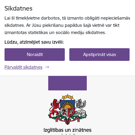
Pāriet uz lapas saturu
Sīkdatnes
Spied
lai meklētu
Enter
Lai šī tīmekļvietne darbotos, tā izmanto obligāti nepieciešamās
sīkdatnes. Ar Jūsu piekrišanu papildus šajā vietnē var tikt
izmantotas statistikas un sociālo mediju sīkdatnes.
Lūdzu, atzīmējiet savu izvēli:
Noraidīt
Apstiprināt visas
Pārvaldīt sīkdatnes
Izglītības un zinātnes ministrija