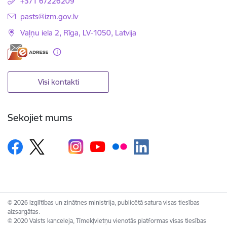
+371 67226209
E-pasts:
pasts@izm.gov.lv
Vaļņu iela 2, Rīga, LV-1050, Latvija
Visi kontakti
Sekojiet mums
© 2026 Izglītības un zinātnes ministrija, publicētā satura visas tiesības
aizsargātas.
© 2020 Valsts kanceleja, Tīmekļvietņu vienotās platformas visas tiesības