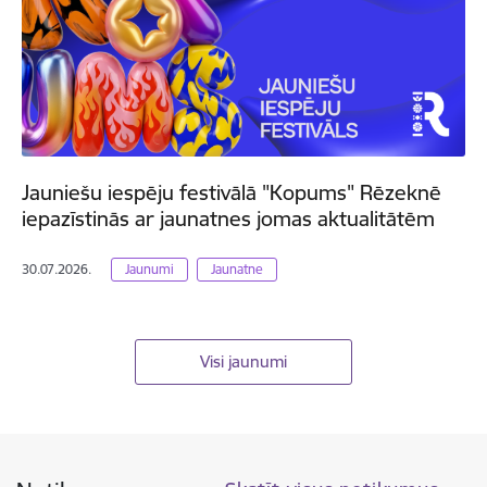
Jauniešu iespēju festivālā "Kopums" Rēzeknē
iepazīstinās ar jaunatnes jomas aktualitātēm
30.07.2026.
Jaunumi
Jaunatne
Visi jaunumi