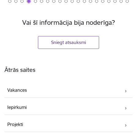
Vai šī informācija bija noderīga?
Sniegt atsauksmi
Kājene
Ātrās saites
Vakances
Iepirkumi
Projekti