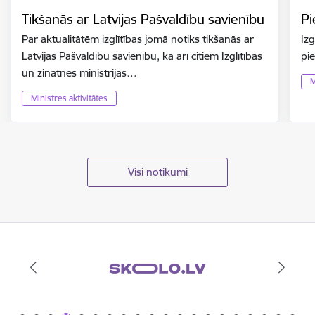
Tikšanās ar Latvijas Pašvaldību savienību
Pi
Par aktualitātēm izglītības jomā notiks tikšanās ar
Izg
Latvijas Pašvaldību savienību, kā arī citiem Izglītības
pi
un zinātnes ministrijas…
M
Ministres aktivitātes
Visi notikumi