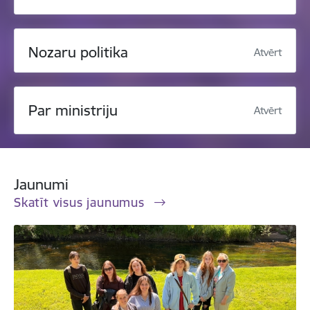
Nozaru politika
Atvērt
Par ministriju
Atvērt
Jaunumi
Skatīt visus jaunumus