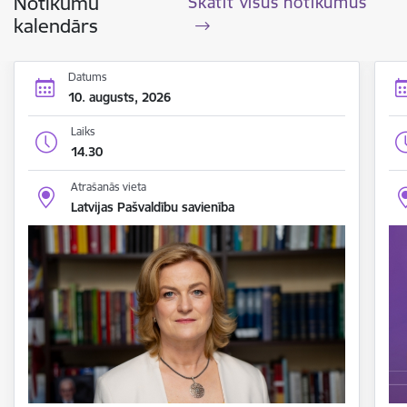
Notikumu
Skatīt visus notikumus
kalendārs
Datums
10. augusts, 2026
Laiks
14.30
Atrašanās vieta
Latvijas Pašvaldību savienība