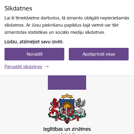
Pāriet uz lapas saturu
Sīkdatnes
Spied
lai meklētu
Enter
Lai šī tīmekļvietne darbotos, tā izmanto obligāti nepieciešamās
sīkdatnes. Ar Jūsu piekrišanu papildus šajā vietnē var tikt
izmantotas statistikas un sociālo mediju sīkdatnes.
Lūdzu, atzīmējiet savu izvēli:
Noraidīt
Apstiprināt visas
Pārvaldīt sīkdatnes
Izglītības un zinātnes ministrija