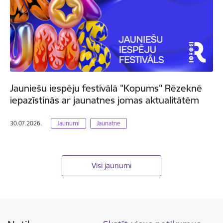
Jauniešu iespēju festivālā "Kopums" Rēzeknē
iepazīstinās ar jaunatnes jomas aktualitātēm
30.07.2026.
Jaunumi
Jaunatne
Visi jaunumi