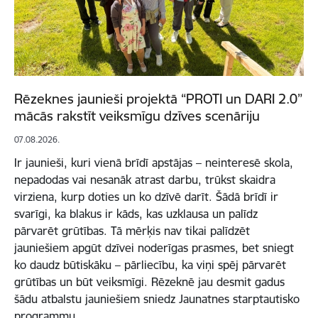
Rēzeknes jaunieši projektā “PROTI un DARI 2.0”
mācās rakstīt veiksmīgu dzīves scenāriju
07.08.2026.
Ir jaunieši, kuri vienā brīdī apstājas – neinteresē skola,
nepadodas vai nesanāk atrast darbu, trūkst skaidra
virziena, kurp doties un ko dzīvē darīt. Šādā brīdī ir
svarīgi, ka blakus ir kāds, kas uzklausa un palīdz
pārvarēt grūtības. Tā mērķis nav tikai palīdzēt
jauniešiem apgūt dzīvei noderīgas prasmes, bet sniegt
ko daudz būtiskāku – pārliecību, ka viņi spēj pārvarēt
grūtības un būt veiksmīgi. Rēzeknē jau desmit gadus
šādu atbalstu jauniešiem sniedz Jaunatnes starptautisko
programmu…