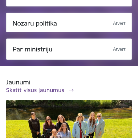
Nozaru politika
Atvērt
Par ministriju
Atvērt
Jaunumi
Skatīt visus jaunumus