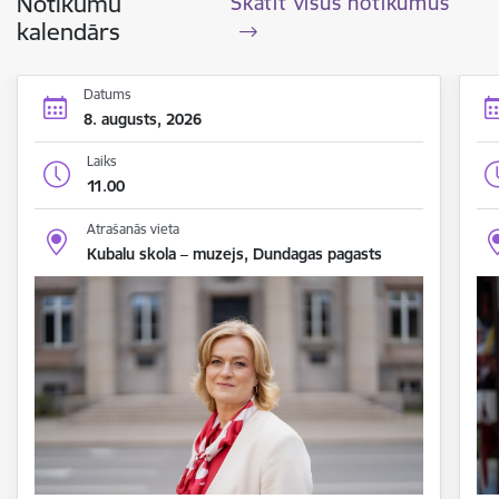
Notikumu
Skatīt visus notikumus
kalendārs
Datums
8. augusts, 2026
Laiks
11.00
Atrašanās vieta
Kubalu skola – muzejs, Dundagas pagasts