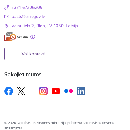
+371 67226209
E-pasts:
pasts@izm.gov.lv
Vaļņu iela 2, Rīga, LV-1050, Latvija
Visi kontakti
Sekojiet mums
© 2026 Izglītības un zinātnes ministrija, publicētā satura visas tiesības
aizsargātas.