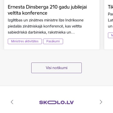
Ernesta Dinsberga 210 gadu jubilejai
Ti
veltīta konference
Par
Izglītības un zinātnes ministre Ilze Indriksone
Lat
piedalās zinātniskajā konferencē, kas veltīta
un
sabiedriskā darbinieka, rakstnieka un…
M
Ministres aktivitātes
Pasākumi
Visi notikumi