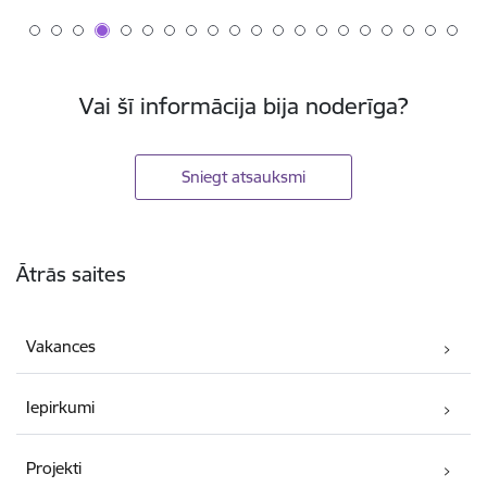
Vai šī informācija bija noderīga?
Sniegt atsauksmi
Kājene
Ātrās saites
Vakances
Iepirkumi
Projekti