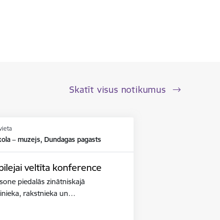
Skatīt visus notikumus
vieta
kola – muzejs, Dundagas pagasts
lejai veltīta konference
iksone piedalās zinātniskajā
binieka, rakstnieka un…