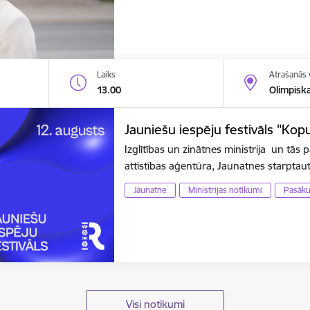
Laiks
Atrašanās 
13.00
Olimpisk
Jauniešu iespēju festivāls "Ko
Izglītības un zinātnes ministrija un tās p
attīstības aģentūra, Jaunatnes starpta
Jaunatne
Ministrijas notikumi
Pasāk
Visi notikumi