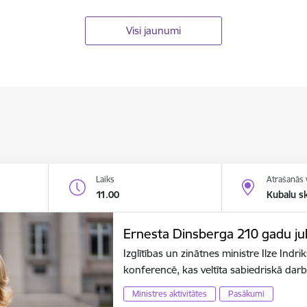
Visi jaunumi
Laiks
Atrašanās 
11.00
Kubalu s
Ernesta Dinsberga 210 gadu jubi
Izglītības un zinātnes ministre Ilze Indr
konferencē, kas veltīta sabiedriskā dar
Ministres aktivitātes
Pasākumi