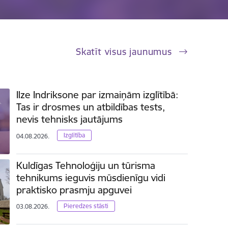
Skatīt visus jaunumus
Ilze Indriksone par izmaiņām izglītībā:
Tas ir drosmes un atbildības tests,
nevis tehnisks jautājums
Izglītība
04.08.2026.
Kuldīgas Tehnoloģiju un tūrisma
tehnikums ieguvis mūsdienīgu vidi
praktisko prasmju apguvei
Pieredzes stāsti
03.08.2026.