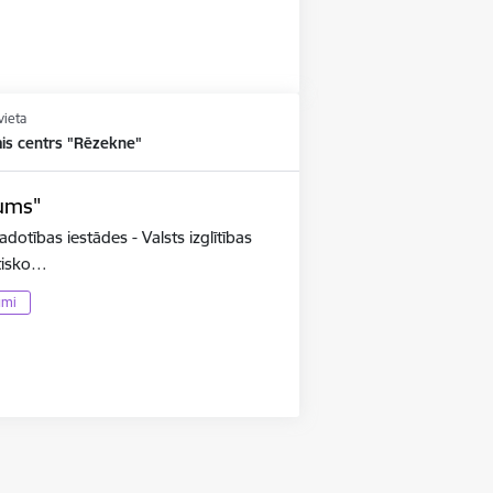
vieta
ais centrs "Rēzekne"
pums"
adotības iestādes - Valsts izglītības
utisko…
umi