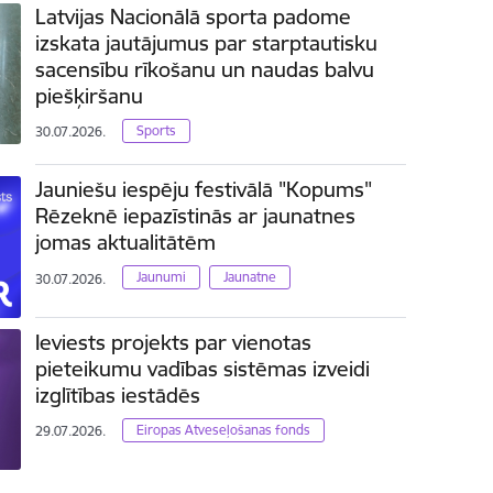
Latvijas Nacionālā sporta padome
izskata jautājumus par starptautisku
sacensību rīkošanu un naudas balvu
piešķiršanu
Sports
30.07.2026.
Jauniešu iespēju festivālā "Kopums"
Rēzeknē iepazīstinās ar jaunatnes
jomas aktualitātēm
Jaunumi
Jaunatne
30.07.2026.
Ieviests projekts par vienotas
pieteikumu vadības sistēmas izveidi
izglītības iestādēs
Eiropas Atveseļošanas fonds
29.07.2026.