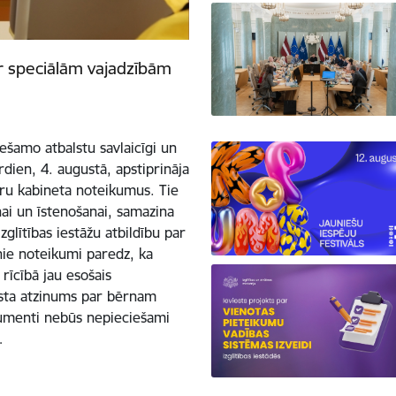
ar speciālām vajadzībām
ešamo atbalstu savlaicīgi un
trdien, 4. augustā, apstiprināja
stru kabineta noteikumus. Tie
ai un īstenošanai, samazina
glītības iestāžu atbildību par
ie noteikumi paredz, ka
 rīcībā jau esošais
lista atzinums par bērnam
umenti nebūs nepieciešami
…