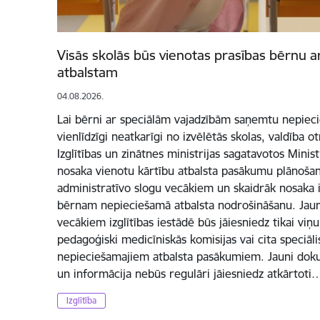
Visās skolās būs vienotas prasības bērnu 
atbalstam
04.08.2026.
Lai bērni ar speciālām vajadzībām saņemtu nepieci
vienlīdzīgi neatkarīgi no izvēlētās skolas, valdība o
Izglītības un zinātnes ministrijas sagatavotos Mini
nosaka vienotu kārtību atbalsta pasākumu plānošan
administratīvo slogu vecākiem un skaidrāk nosaka iz
bērnam nepieciešamā atbalsta nodrošināšanu. Jaun
vecākiem izglītības iestādē būs jāiesniedz tikai viņu
pedagoģiski medicīniskās komisijas vai cita speciā
nepieciešamajiem atbalsta pasākumiem. Jauni dok
un informācija nebūs regulāri jāiesniedz atkārtoti
Izglītība