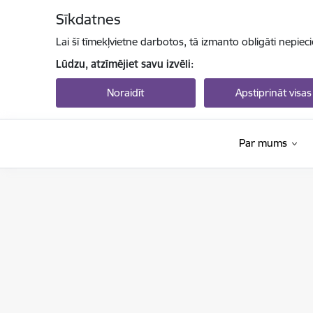
Pāriet uz lapas saturu
Sīkdatnes
Lai šī tīmekļvietne darbotos, tā izmanto obligāti nepiec
Lūdzu, atzīmējiet savu izvēli:
Noraidīt
Apstiprināt visas
Par mums
Izglītības un zinātnes ministrija