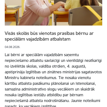
Visās skolās būs vienotas prasības bērnu ar
speciālām vajadzībām atbalstam
04.08.2026.
Lai bērni ar speciālām vajadzībām saņemtu
nepieciešamo atbalstu savlaicīgi un vienlīdzīgi neatkarīgi
no izvēlētās skolas, valdība otrdien, 4. augustā,
apstiprināja Izglītības un zinātnes ministrijas sagatavotos
Ministru kabineta noteikumus. Tie nosaka vienotu
kārtību atbalsta pasākumu plānošanai un īstenošanai,
samazina administratīvo slogu vecākiem un skaidrāk
nosaka izglītības iestāžu atbildību par bērnam
nepieciešamā atbalsta nodrošināšanu. Jaunie noteikumi
paredz, ka vecākiem izglītības…