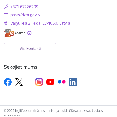
+371 67226209
E-pasts:
pasts@izm.gov.lv
Vaļņu iela 2, Rīga, LV-1050, Latvija
Visi kontakti
Sekojiet mums
© 2026 Izglītības un zinātnes ministrija, publicētā satura visas tiesības
aizsargātas.