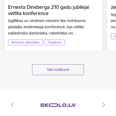
Ernesta Dinsberga 210 gadu jubilejai
Ja
veltīta konference
Izg
Izglītības un zinātnes ministre Ilze Indriksone
ies
piedalās zinātniskajā konferencē, kas veltīta
Ja
sabiedriskā darbinieka, rakstnieka un…
J
Ministres aktivitātes
Pasākumi
Visi notikumi