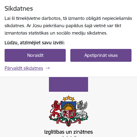
Pāriet uz lapas saturu
Sīkdatnes
Spied
lai meklētu
Enter
Lai šī tīmekļvietne darbotos, tā izmanto obligāti nepieciešamās
sīkdatnes. Ar Jūsu piekrišanu papildus šajā vietnē var tikt
izmantotas statistikas un sociālo mediju sīkdatnes.
Lūdzu, atzīmējiet savu izvēli:
Noraidīt
Apstiprināt visas
Pārvaldīt sīkdatnes
Izglītības un zinātnes ministrija