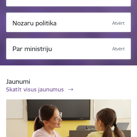
Nozaru politika
Atvērt
Par ministriju
Atvērt
Jaunumi
Skatīt visus jaunumus