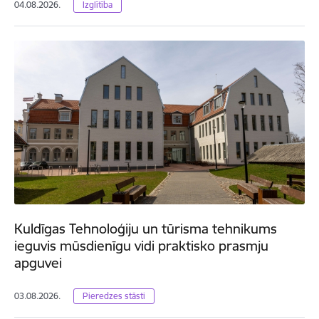
04.08.2026.
Izglītība
Kuldīgas Tehnoloģiju un tūrisma tehnikums
ieguvis mūsdienīgu vidi praktisko prasmju
apguvei
03.08.2026.
Pieredzes stāsti