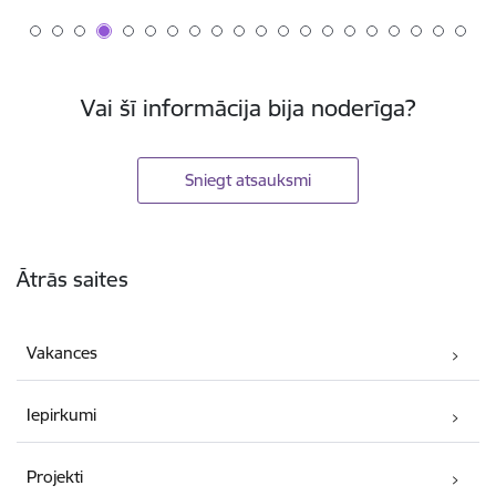
Vai šī informācija bija noderīga?
Sniegt atsauksmi
Kājene
Ātrās saites
Vakances
Iepirkumi
Projekti