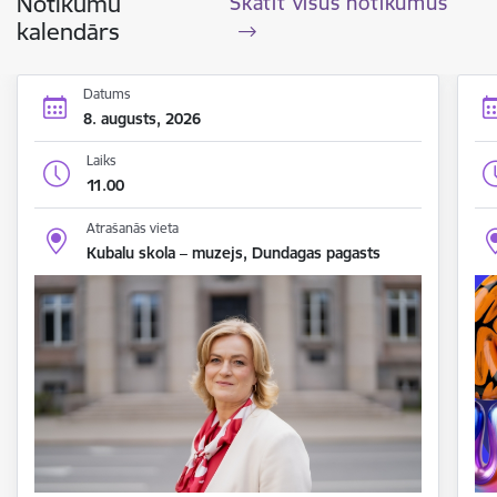
Notikumu
Skatīt visus notikumus
kalendārs
Datums
8. augusts, 2026
Laiks
11.00
Atrašanās vieta
Kubalu skola – muzejs, Dundagas pagasts