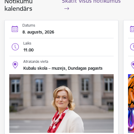
Notikumu
Skatīt visus notikumus
kalendārs
Datums
8. augusts, 2026
Laiks
11.00
Atrašanās vieta
Kubalu skola – muzejs, Dundagas pagasts