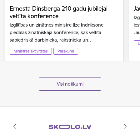
Ernesta Dinsberga 210 gadu jubilejai
Ja
veltīta konference
Izg
Izglītības un zinātnes ministre Ilze Indriksone
ies
piedalās zinātniskajā konferencē, kas veltīta
Ja
sabiedriskā darbinieka, rakstnieka un…
J
Ministres aktivitātes
Pasākumi
Visi notikumi