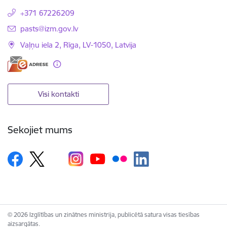
+371 67226209
E-pasts:
pasts@izm.gov.lv
Vaļņu iela 2, Rīga, LV-1050, Latvija
Visi kontakti
Sekojiet mums
© 2026 Izglītības un zinātnes ministrija, publicētā satura visas tiesības
aizsargātas.