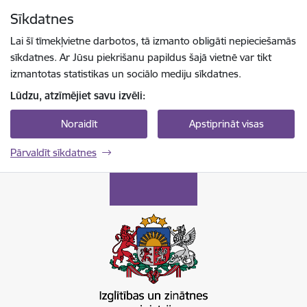
Pāriet uz lapas saturu
Sīkdatnes
Spied
lai meklētu
Enter
Lai šī tīmekļvietne darbotos, tā izmanto obligāti nepieciešamās
sīkdatnes. Ar Jūsu piekrišanu papildus šajā vietnē var tikt
izmantotas statistikas un sociālo mediju sīkdatnes.
Lūdzu, atzīmējiet savu izvēli:
Noraidīt
Apstiprināt visas
Pārvaldīt sīkdatnes
Izglītības un zinātnes ministrija