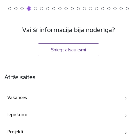
Vai šī informācija bija noderīga?
Sniegt atsauksmi
Kājene
Ātrās saites
Vakances
Iepirkumi
Projekti