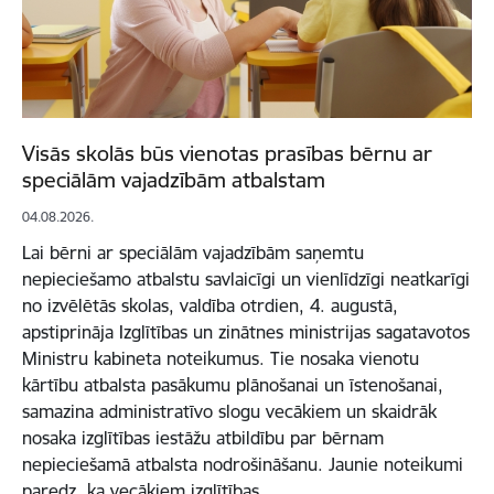
Visās skolās būs vienotas prasības bērnu ar
speciālām vajadzībām atbalstam
04.08.2026.
Lai bērni ar speciālām vajadzībām saņemtu
nepieciešamo atbalstu savlaicīgi un vienlīdzīgi neatkarīgi
no izvēlētās skolas, valdība otrdien, 4. augustā,
apstiprināja Izglītības un zinātnes ministrijas sagatavotos
Ministru kabineta noteikumus. Tie nosaka vienotu
kārtību atbalsta pasākumu plānošanai un īstenošanai,
samazina administratīvo slogu vecākiem un skaidrāk
nosaka izglītības iestāžu atbildību par bērnam
nepieciešamā atbalsta nodrošināšanu. Jaunie noteikumi
paredz, ka vecākiem izglītības…