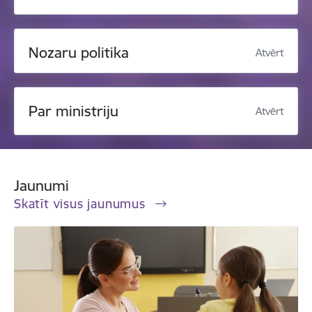
Nozaru politika
Atvērt
Par ministriju
Atvērt
Jaunumi
Skatīt visus jaunumus