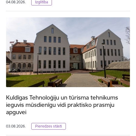
04.08.2026.
Izglītība
Kuldīgas Tehnoloģiju un tūrisma tehnikums
ieguvis mūsdienīgu vidi praktisko prasmju
apguvei
03.08.2026.
Pieredzes stāsti