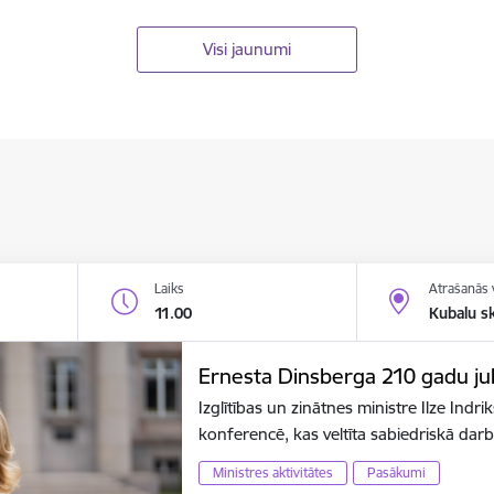
Visi jaunumi
Laiks
Atrašanās 
11.00
Kubalu s
Ernesta Dinsberga 210 gadu jubi
Izglītības un zinātnes ministre Ilze Indr
konferencē, kas veltīta sabiedriskā dar
Ministres aktivitātes
Pasākumi