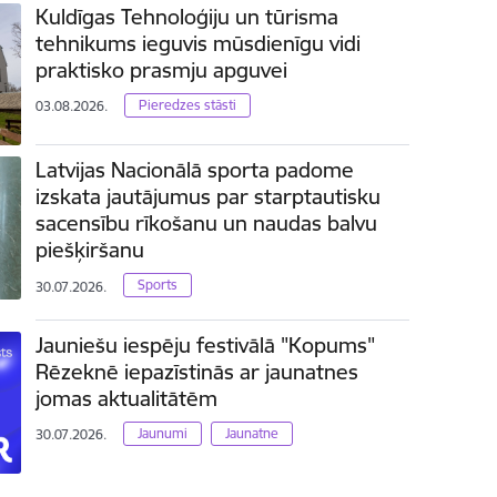
Kuldīgas Tehnoloģiju un tūrisma
tehnikums ieguvis mūsdienīgu vidi
praktisko prasmju apguvei
Pieredzes stāsti
03.08.2026.
Latvijas Nacionālā sporta padome
izskata jautājumus par starptautisku
sacensību rīkošanu un naudas balvu
piešķiršanu
Sports
30.07.2026.
Jauniešu iespēju festivālā "Kopums"
Rēzeknē iepazīstinās ar jaunatnes
jomas aktualitātēm
Jaunumi
Jaunatne
30.07.2026.