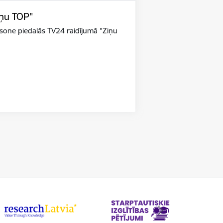
iņu TOP"
riksone piedalās TV24 raidījumā "Ziņu