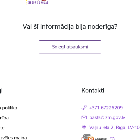
Vai šī informācija bija noderīga?
Sniegt atsauksmi
i
Kontakti
 politika
+371 67226209
E-pasts:
pasts@izm.gov.lv
mība
Vaļņu iela 2, Rīga, LV-10
te
izvēles maiņa