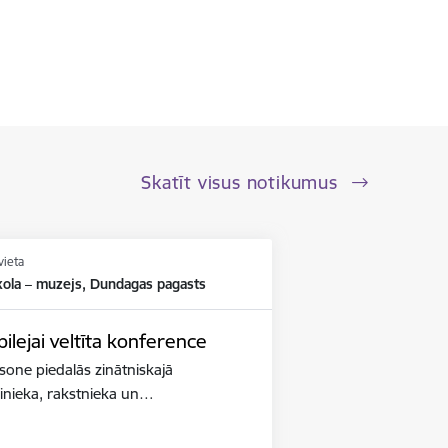
Skatīt visus notikumus
vieta
kola – muzejs, Dundagas pagasts
lejai veltīta konference
iksone piedalās zinātniskajā
binieka, rakstnieka un…