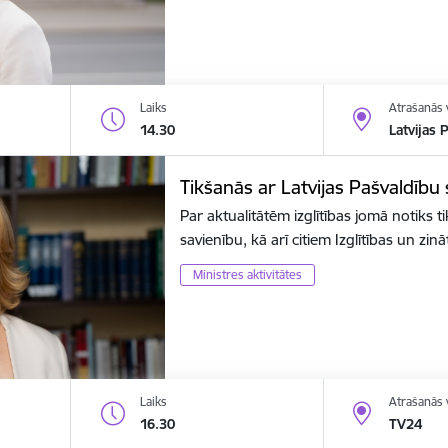
Laiks
Atrašanās 
14.30
Latvijas 
Tikšanās ar Latvijas Pašvaldību
Par aktualitātēm izglītības jomā notiks t
savienību, kā arī citiem Izglītības un zin
Ministres aktivitātes
Laiks
Atrašanās 
16.30
TV24