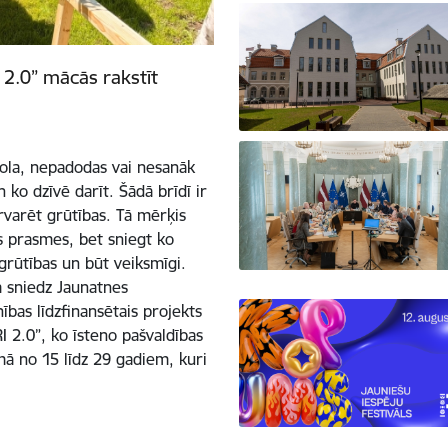
2.0” mācās rakstīt
skola, nepadodas vai nesanāk
 ko dzīvē darīt. Šādā brīdī ir
ārvarēt grūtības. Tā mērķis
as prasmes, bet sniegt ko
 grūtības un būt veiksmīgi.
 sniedz Jaunatnes
bas līdzfinansētais projekts
 2.0”, ko īsteno pašvaldības
umā no 15 līdz 29 gadiem, kuri