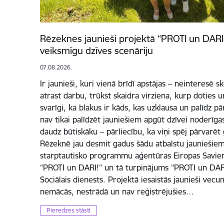
Rēzeknes jaunieši projektā “PROTI un DARI 
veiksmīgu dzīves scenāriju
07.08.2026.
Ir jaunieši, kuri vienā brīdī apstājas – neinteresē 
atrast darbu, trūkst skaidra virziena, kurp doties un
svarīgi, ka blakus ir kāds, kas uzklausa un palīdz p
nav tikai palīdzēt jauniešiem apgūt dzīvei noderīg
daudz būtiskāku – pārliecību, ka viņi spēj pārvarēt
Rēzeknē jau desmit gadus šādu atbalstu jauniešiem
starptautisko programmu aģentūras Eiropas Savienī
“PROTI un DARI!” un tā turpinājums “PROTI un DARI
Sociālais dienests. Projektā iesaistās jaunieši vec
nemācās, nestrādā un nav reģistrējušies…
Pieredzes stāsti