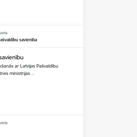
vieta
Pašvaldību savienība
 savienību
ikšanās ar Latvijas Pašvaldību
ātnes ministrijas…
vieta