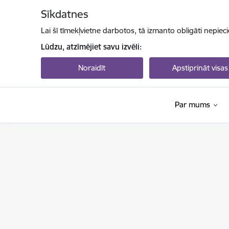
Pāriet uz lapas saturu
Sīkdatnes
Lai šī tīmekļvietne darbotos, tā izmanto obligāti nepiec
Lūdzu, atzīmējiet savu izvēli:
Noraidīt
Apstiprināt visas
Par mums
Izglītības un zinātnes ministrija