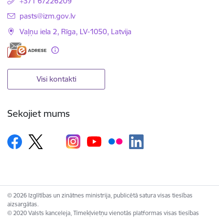
+371 67226209
E-pasts:
pasts@izm.gov.lv
Vaļņu iela 2, Rīga, LV-1050, Latvija
Visi kontakti
Sekojiet mums
© 2026 Izglītības un zinātnes ministrija, publicētā satura visas tiesības
aizsargātas.
© 2020 Valsts kanceleja, Tīmekļvietņu vienotās platformas visas tiesības