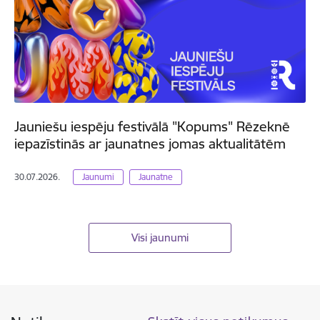
Jauniešu iespēju festivālā "Kopums" Rēzeknē
iepazīstinās ar jaunatnes jomas aktualitātēm
30.07.2026.
Jaunumi
Jaunatne
Visi jaunumi