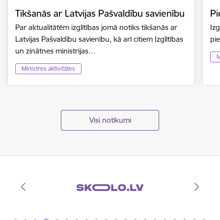
Tikšanās ar Latvijas Pašvaldību savienību
Pi
Par aktualitātēm izglītības jomā notiks tikšanās ar
Izg
Latvijas Pašvaldību savienību, kā arī citiem Izglītības
pi
un zinātnes ministrijas…
M
Ministres aktivitātes
Visi notikumi