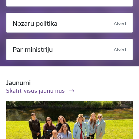
Nozaru politika
Atvērt
Par ministriju
Atvērt
Jaunumi
Skatīt visus jaunumus