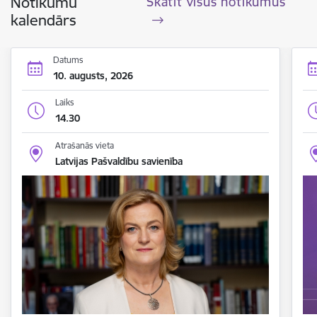
Notikumu
Skatīt visus notikumus
kalendārs
Datums
10. augusts, 2026
Laiks
14.30
Atrašanās vieta
Latvijas Pašvaldību savienība