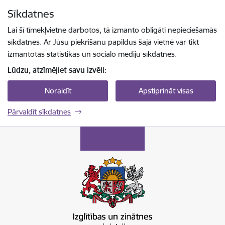
Pāriet uz lapas saturu
Sīkdatnes
Spied
lai meklētu
Enter
Lai šī tīmekļvietne darbotos, tā izmanto obligāti nepieciešamās
sīkdatnes. Ar Jūsu piekrišanu papildus šajā vietnē var tikt
izmantotas statistikas un sociālo mediju sīkdatnes.
Lūdzu, atzīmējiet savu izvēli:
Noraidīt
Apstiprināt visas
Pārvaldīt sīkdatnes
Izglītības un zinātnes ministrija