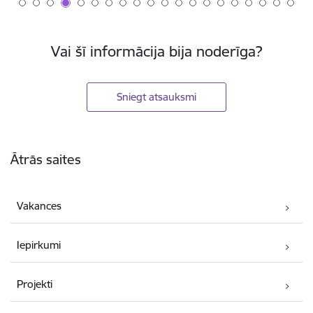
Vai šī informācija bija noderīga?
Sniegt atsauksmi
Kājene
Ātrās saites
Vakances
Iepirkumi
Projekti