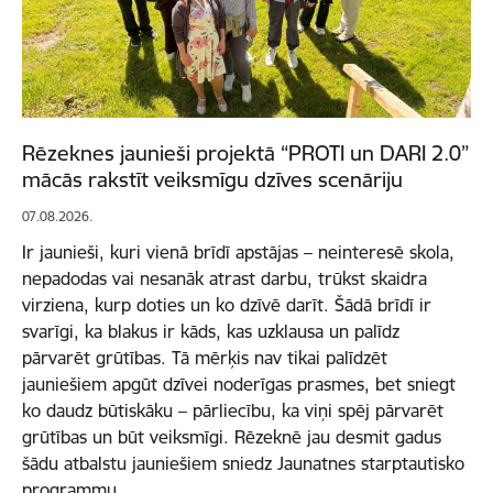
Rēzeknes jaunieši projektā “PROTI un DARI 2.0”
mācās rakstīt veiksmīgu dzīves scenāriju
07.08.2026.
Ir jaunieši, kuri vienā brīdī apstājas – neinteresē skola,
nepadodas vai nesanāk atrast darbu, trūkst skaidra
virziena, kurp doties un ko dzīvē darīt. Šādā brīdī ir
svarīgi, ka blakus ir kāds, kas uzklausa un palīdz
pārvarēt grūtības. Tā mērķis nav tikai palīdzēt
jauniešiem apgūt dzīvei noderīgas prasmes, bet sniegt
ko daudz būtiskāku – pārliecību, ka viņi spēj pārvarēt
grūtības un būt veiksmīgi. Rēzeknē jau desmit gadus
šādu atbalstu jauniešiem sniedz Jaunatnes starptautisko
programmu…