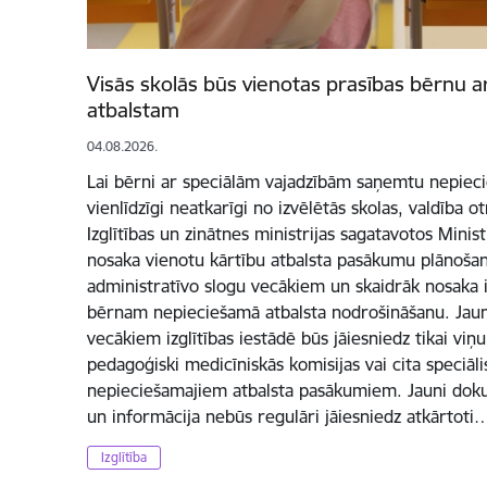
Visās skolās būs vienotas prasības bērnu 
atbalstam
04.08.2026.
Lai bērni ar speciālām vajadzībām saņemtu nepieci
vienlīdzīgi neatkarīgi no izvēlētās skolas, valdība o
Izglītības un zinātnes ministrijas sagatavotos Mini
nosaka vienotu kārtību atbalsta pasākumu plānošan
administratīvo slogu vecākiem un skaidrāk nosaka iz
bērnam nepieciešamā atbalsta nodrošināšanu. Jaun
vecākiem izglītības iestādē būs jāiesniedz tikai viņu
pedagoģiski medicīniskās komisijas vai cita speciā
nepieciešamajiem atbalsta pasākumiem. Jauni dok
un informācija nebūs regulāri jāiesniedz atkārtoti
Izglītība