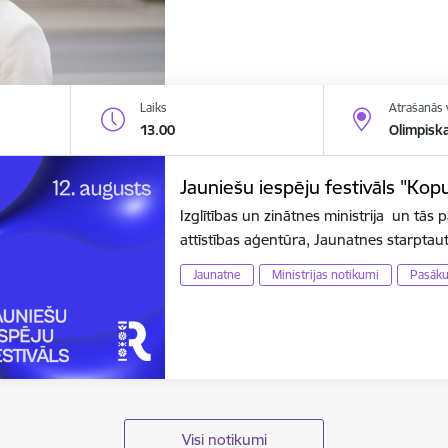
Laiks
Atrašanās 
13.00
Olimpisk
Jauniešu iespēju festivāls "Ko
Izglītības un zinātnes ministrija un tās p
attīstības aģentūra, Jaunatnes starpta
Jaunatne
Ministrijas notikumi
Pasāk
Visi notikumi