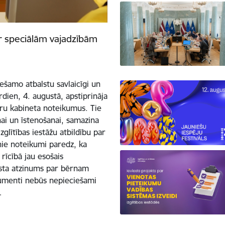
ar speciālām vajadzībām
ešamo atbalstu savlaicīgi un
trdien, 4. augustā, apstiprināja
stru kabineta noteikumus. Tie
ai un īstenošanai, samazina
glītības iestāžu atbildību par
ie noteikumi paredz, ka
 rīcībā jau esošais
lista atzinums par bērnam
umenti nebūs nepieciešami
…