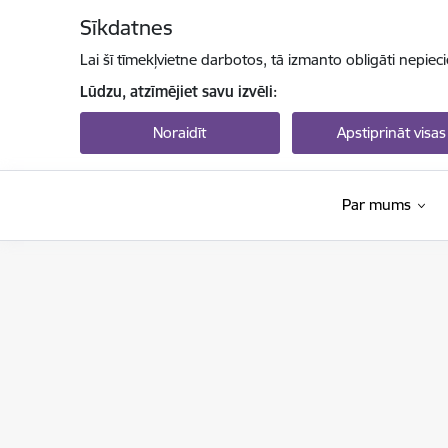
Pāriet uz lapas saturu
Sīkdatnes
Lai šī tīmekļvietne darbotos, tā izmanto obligāti nepiec
Lūdzu, atzīmējiet savu izvēli:
Noraidīt
Apstiprināt visas
Par mums
Izglītības un zinātnes ministrija