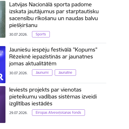
Latvijas Nacionālā sporta padome
izskata jautājumus par starptautisku
sacensību rīkošanu un naudas balvu
piešķiršanu
Sports
30.07.2026.
Jauniešu iespēju festivālā "Kopums"
Rēzeknē iepazīstinās ar jaunatnes
jomas aktualitātēm
Jaunumi
Jaunatne
30.07.2026.
Ieviests projekts par vienotas
pieteikumu vadības sistēmas izveidi
izglītības iestādēs
Eiropas Atveseļošanas fonds
29.07.2026.