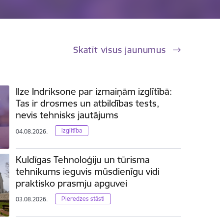
Skatīt visus jaunumus
Ilze Indriksone par izmaiņām izglītībā:
Tas ir drosmes un atbildības tests,
nevis tehnisks jautājums
Izglītība
04.08.2026.
Kuldīgas Tehnoloģiju un tūrisma
tehnikums ieguvis mūsdienīgu vidi
praktisko prasmju apguvei
Pieredzes stāsti
03.08.2026.