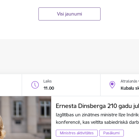
Visi jaunumi
Laiks
Atrašanās 
11.00
Kubalu s
Ernesta Dinsberga 210 gadu jubi
Izglītības un zinātnes ministre Ilze Indr
konferencē, kas veltīta sabiedriskā dar
Ministres aktivitātes
Pasākumi