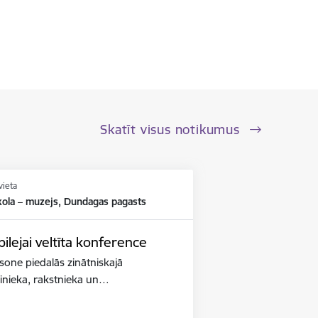
Skatīt visus notikumus
vieta
kola – muzejs, Dundagas pagasts
lejai veltīta konference
iksone piedalās zinātniskajā
binieka, rakstnieka un…