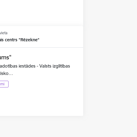
vieta
ais centrs "Rēzekne"
pums"
adotības iestādes - Valsts izglītības
utisko…
umi