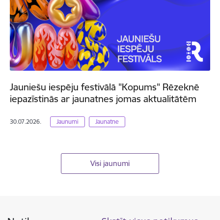
Jauniešu iespēju festivālā "Kopums" Rēzeknē
iepazīstinās ar jaunatnes jomas aktualitātēm
30.07.2026.
Jaunumi
Jaunatne
Visi jaunumi