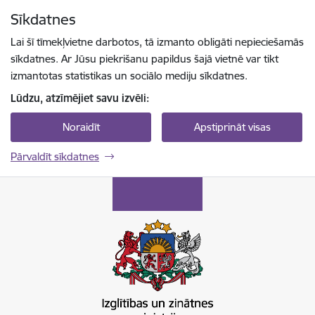
Pāriet uz lapas saturu
Sīkdatnes
Spied
lai meklētu
Enter
Lai šī tīmekļvietne darbotos, tā izmanto obligāti nepieciešamās
sīkdatnes. Ar Jūsu piekrišanu papildus šajā vietnē var tikt
izmantotas statistikas un sociālo mediju sīkdatnes.
Lūdzu, atzīmējiet savu izvēli:
Noraidīt
Apstiprināt visas
Pārvaldīt sīkdatnes
Izglītības un zinātnes ministrija