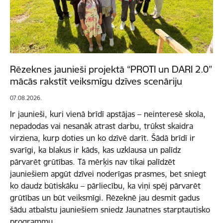
Rēzeknes jaunieši projektā “PROTI un DARI 2.0”
mācās rakstīt veiksmīgu dzīves scenāriju
07.08.2026.
Ir jaunieši, kuri vienā brīdī apstājas – neinteresē skola,
nepadodas vai nesanāk atrast darbu, trūkst skaidra
virziena, kurp doties un ko dzīvē darīt. Šādā brīdī ir
svarīgi, ka blakus ir kāds, kas uzklausa un palīdz
pārvarēt grūtības. Tā mērķis nav tikai palīdzēt
jauniešiem apgūt dzīvei noderīgas prasmes, bet sniegt
ko daudz būtiskāku – pārliecību, ka viņi spēj pārvarēt
grūtības un būt veiksmīgi. Rēzeknē jau desmit gadus
šādu atbalstu jauniešiem sniedz Jaunatnes starptautisko
programmu…