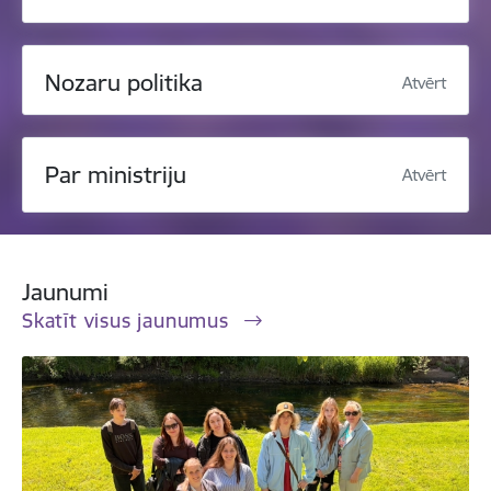
Nozaru politika
Atvērt
Par ministriju
Atvērt
Jaunumi
Skatīt visus jaunumus