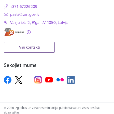
+371 67226209
E-pasts:
pasts@izm.gov.lv
Vaļņu iela 2, Rīga, LV-1050, Latvija
Visi kontakti
Sekojiet mums
© 2026 Izglītības un zinātnes ministrija, publicētā satura visas tiesības
aizsargātas.