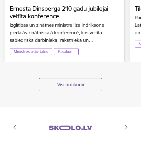
Ernesta Dinsberga 210 gadu jubilejai
Ti
veltīta konference
Par
Izglītības un zinātnes ministre Ilze Indriksone
Lat
piedalās zinātniskajā konferencē, kas veltīta
un
sabiedriskā darbinieka, rakstnieka un…
M
Ministres aktivitātes
Pasākumi
Visi notikumi