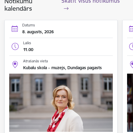
Notikumu
Skatīt visus notikumus
kalendārs
Datums
8. augusts, 2026
Laiks
11.00
Atrašanās vieta
Kubalu skola – muzejs, Dundagas pagasts