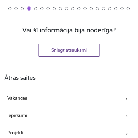
Vai šī informācija bija noderīga?
Sniegt atsauksmi
Kājene
Ātrās saites
Vakances
Iepirkumi
Projekti