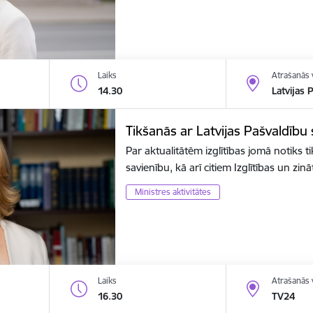
Laiks
Atrašanās 
14.30
Latvijas 
Tikšanās ar Latvijas Pašvaldību
Par aktualitātēm izglītības jomā notiks t
savienību, kā arī citiem Izglītības un zin
Ministres aktivitātes
Laiks
Atrašanās 
16.30
TV24