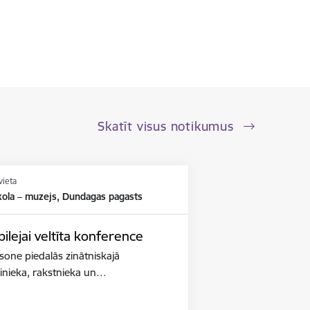
Skatīt visus notikumus
vieta
kola – muzejs, Dundagas pagasts
lejai veltīta konference
iksone piedalās zinātniskajā
binieka, rakstnieka un…