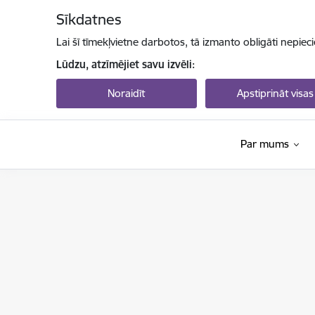
Pāriet uz lapas saturu
Sīkdatnes
Lai šī tīmekļvietne darbotos, tā izmanto obligāti nepiec
Lūdzu, atzīmējiet savu izvēli:
Noraidīt
Apstiprināt visas
Par mums
Izglītības un zinātnes ministrija