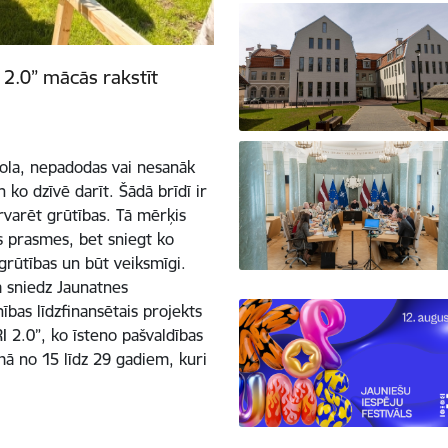
2.0” mācās rakstīt
skola, nepadodas vai nesanāk
 ko dzīvē darīt. Šādā brīdī ir
ārvarēt grūtības. Tā mērķis
as prasmes, bet sniegt ko
 grūtības un būt veiksmīgi.
 sniedz Jaunatnes
bas līdzfinansētais projekts
 2.0”, ko īsteno pašvaldības
umā no 15 līdz 29 gadiem, kuri