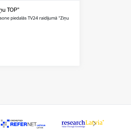
iņu TOP"
riksone piedalās TV24 raidījumā "Ziņu