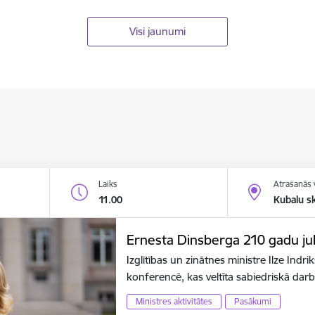
Visi jaunumi
Laiks
Atrašanās 
11.00
Kubalu s
Ernesta Dinsberga 210 gadu jubi
Izglītības un zinātnes ministre Ilze Indr
konferencē, kas veltīta sabiedriskā dar
Ministres aktivitātes
Pasākumi