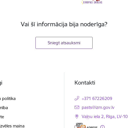
Vai šī informācija bija noderīga?
Sniegt atsauksmi
i
Kontakti
 politika
+371 67226209
E-pasts:
pasts@izm.gov.lv
mība
Vaļņu iela 2, Rīga, LV-10
te
izvēles maiņa