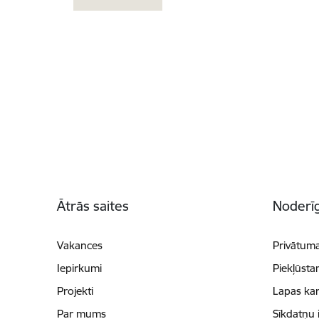
Kājene
Ātrās saites
Noderīg
Vakances
Privātuma
Iepirkumi
Piekļūsta
Projekti
Lapas kar
Par mums
Sīkdatņu 