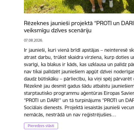
Rēzeknes jaunieši projektā “PROTI un DARI 
veiksmīgu dzīves scenāriju
07.08.2026.
Ir jaunieši, kuri vienā brīdī apstājas – neinteresē 
atrast darbu, trūkst skaidra virziena, kurp doties un
svarīgi, ka blakus ir kāds, kas uzklausa un palīdz p
nav tikai palīdzēt jauniešiem apgūt dzīvei noderīg
daudz būtiskāku – pārliecību, ka viņi spēj pārvarēt
Rēzeknē jau desmit gadus šādu atbalstu jauniešiem
starptautisko programmu aģentūras Eiropas Savienī
“PROTI un DARI!” un tā turpinājums “PROTI un DARI
Sociālais dienests. Projektā iesaistās jaunieši vec
nemācās, nestrādā un nav reģistrējušies…
Pieredzes stāsti