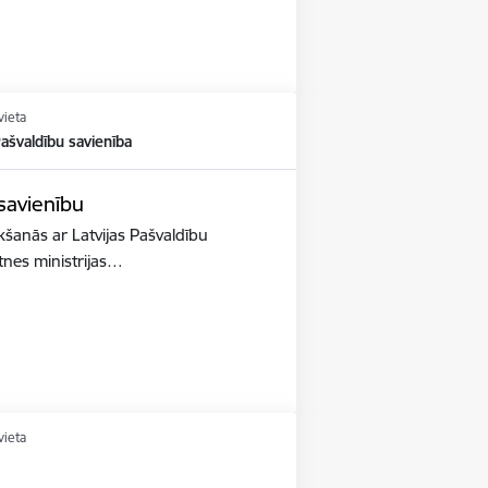
vieta
Pašvaldību savienība
 savienību
ikšanās ar Latvijas Pašvaldību
ātnes ministrijas…
vieta