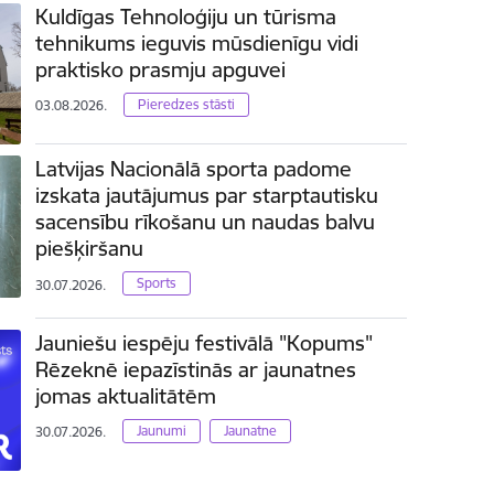
Kuldīgas Tehnoloģiju un tūrisma
tehnikums ieguvis mūsdienīgu vidi
praktisko prasmju apguvei
Pieredzes stāsti
03.08.2026.
Latvijas Nacionālā sporta padome
izskata jautājumus par starptautisku
sacensību rīkošanu un naudas balvu
piešķiršanu
Sports
30.07.2026.
Jauniešu iespēju festivālā "Kopums"
Rēzeknē iepazīstinās ar jaunatnes
jomas aktualitātēm
Jaunumi
Jaunatne
30.07.2026.