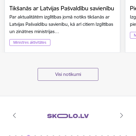
Tikšanās ar Latvijas Pašvaldību savienību
Pi
Par aktualitātēm izglītības jomā notiks tikšanās ar
Izg
Latvijas Pašvaldību savienību, kā arī citiem Izglītības
pi
un zinātnes ministrijas…
M
Ministres aktivitātes
Visi notikumi