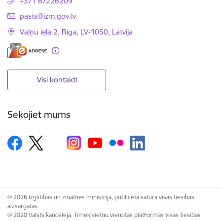
+371 67226209
E-pasts:
pasts@izm.gov.lv
Vaļņu iela 2, Rīga, LV-1050, Latvija
Visi kontakti
Sekojiet mums
© 2026 Izglītības un zinātnes ministrija, publicētā satura visas tiesības
aizsargātas.
© 2020 Valsts kanceleja, Tīmekļvietņu vienotās platformas visas tiesības