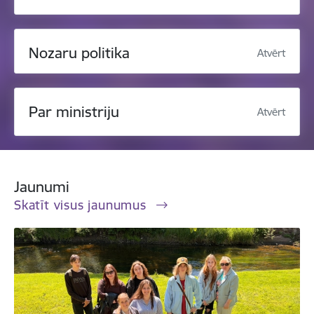
Nozaru politika
Atvērt
Par ministriju
Atvērt
Jaunumi
Skatīt visus jaunumus