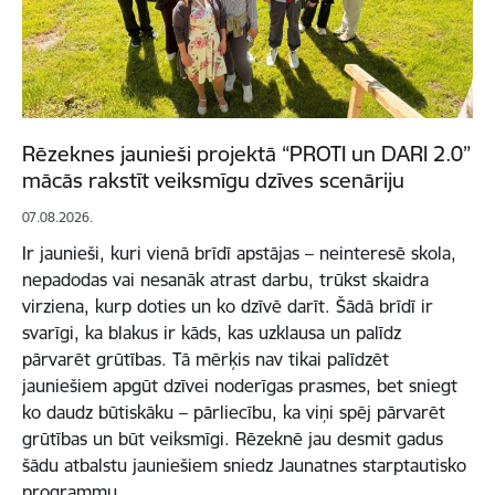
Rēzeknes jaunieši projektā “PROTI un DARI 2.0”
mācās rakstīt veiksmīgu dzīves scenāriju
07.08.2026.
Ir jaunieši, kuri vienā brīdī apstājas – neinteresē skola,
nepadodas vai nesanāk atrast darbu, trūkst skaidra
virziena, kurp doties un ko dzīvē darīt. Šādā brīdī ir
svarīgi, ka blakus ir kāds, kas uzklausa un palīdz
pārvarēt grūtības. Tā mērķis nav tikai palīdzēt
jauniešiem apgūt dzīvei noderīgas prasmes, bet sniegt
ko daudz būtiskāku – pārliecību, ka viņi spēj pārvarēt
grūtības un būt veiksmīgi. Rēzeknē jau desmit gadus
šādu atbalstu jauniešiem sniedz Jaunatnes starptautisko
programmu…