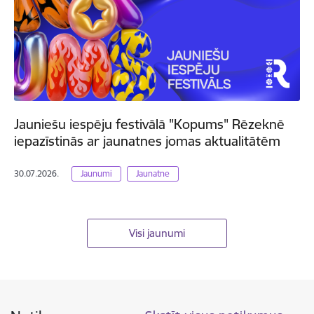
Jauniešu iespēju festivālā "Kopums" Rēzeknē
iepazīstinās ar jaunatnes jomas aktualitātēm
30.07.2026.
Jaunumi
Jaunatne
Visi jaunumi