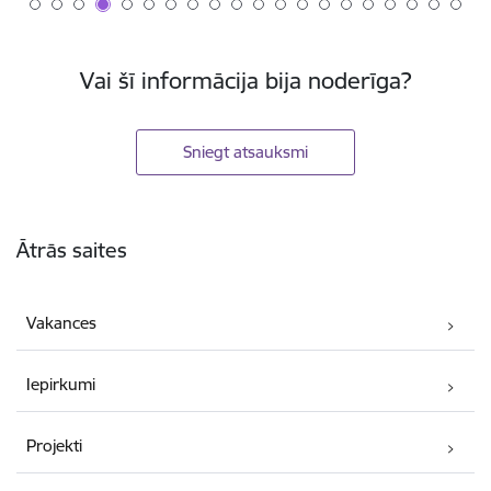
Vai šī informācija bija noderīga?
Sniegt atsauksmi
Kājene
Ātrās saites
Vakances
Iepirkumi
Projekti