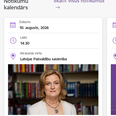
Notikumu
Skatīt visus notikumus
kalendārs
Datums
10. augusts, 2026
Laiks
14.30
Atrašanās vieta
Latvijas Pašvaldību savienība