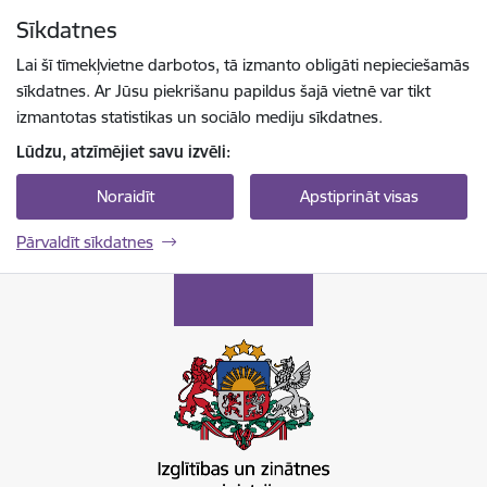
Pāriet uz lapas saturu
Sīkdatnes
Spied
lai meklētu
Enter
Lai šī tīmekļvietne darbotos, tā izmanto obligāti nepieciešamās
sīkdatnes. Ar Jūsu piekrišanu papildus šajā vietnē var tikt
izmantotas statistikas un sociālo mediju sīkdatnes.
Lūdzu, atzīmējiet savu izvēli:
Noraidīt
Apstiprināt visas
Pārvaldīt sīkdatnes
Izglītības un zinātnes ministrija