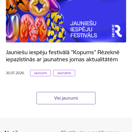
Jauniešu iespēju festivālā "Kopums" Rēzeknē
iepazīstinās ar jaunatnes jomas aktualitātēm
30.07.2026.
Jaunumi
Jaunatne
Visi jaunumi