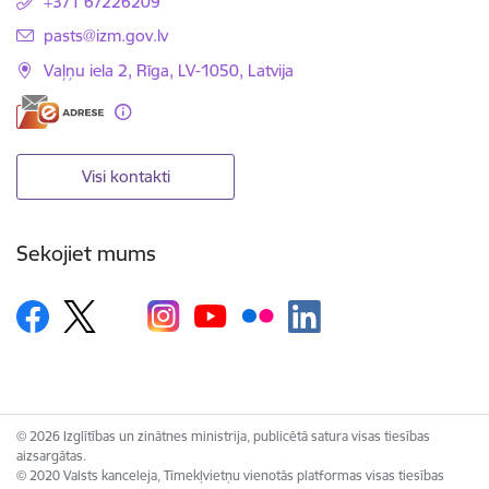
+371 67226209
E-pasts:
pasts@izm.gov.lv
Vaļņu iela 2, Rīga, LV-1050, Latvija
Visi kontakti
Sekojiet mums
© 2026 Izglītības un zinātnes ministrija, publicētā satura visas tiesības
aizsargātas.
© 2020 Valsts kanceleja, Tīmekļvietņu vienotās platformas visas tiesības