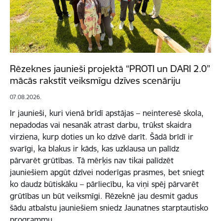
Rēzeknes jaunieši projektā “PROTI un DARI 2.0”
mācās rakstīt veiksmīgu dzīves scenāriju
07.08.2026.
Ir jaunieši, kuri vienā brīdī apstājas – neinteresē skola,
nepadodas vai nesanāk atrast darbu, trūkst skaidra
virziena, kurp doties un ko dzīvē darīt. Šādā brīdī ir
svarīgi, ka blakus ir kāds, kas uzklausa un palīdz
pārvarēt grūtības. Tā mērķis nav tikai palīdzēt
jauniešiem apgūt dzīvei noderīgas prasmes, bet sniegt
ko daudz būtiskāku – pārliecību, ka viņi spēj pārvarēt
grūtības un būt veiksmīgi. Rēzeknē jau desmit gadus
šādu atbalstu jauniešiem sniedz Jaunatnes starptautisko
programmu…