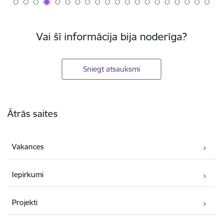
Vai šī informācija bija noderīga?
Sniegt atsauksmi
Kājene
Ātrās saites
Vakances
Iepirkumi
Projekti