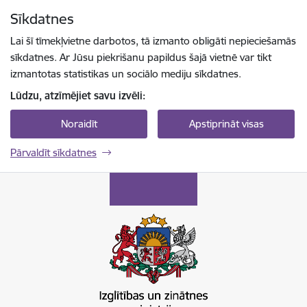
Pāriet uz lapas saturu
Sīkdatnes
Spied
lai meklētu
Enter
Lai šī tīmekļvietne darbotos, tā izmanto obligāti nepieciešamās
sīkdatnes. Ar Jūsu piekrišanu papildus šajā vietnē var tikt
izmantotas statistikas un sociālo mediju sīkdatnes.
Lūdzu, atzīmējiet savu izvēli:
Noraidīt
Apstiprināt visas
Pārvaldīt sīkdatnes
Izglītības un zinātnes ministrija