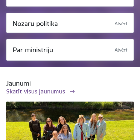
Nozaru politika
Atvērt
Par ministriju
Atvērt
Jaunumi
Skatīt visus jaunumus