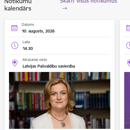
Notikumu
Skatīt visus notikumus
kalendārs
Datums
10. augusts, 2026
Laiks
14.30
Atrašanās vieta
Latvijas Pašvaldību savienība