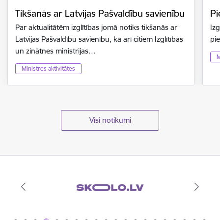
Tikšanās ar Latvijas Pašvaldību savienību
Pi
Par aktualitātēm izglītības jomā notiks tikšanās ar
Izg
Latvijas Pašvaldību savienību, kā arī citiem Izglītības
pi
un zinātnes ministrijas…
M
Ministres aktivitātes
Visi notikumi