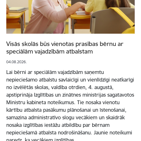
Visās skolās būs vienotas prasības bērnu ar
speciālām vajadzībām atbalstam
04.08.2026.
Lai bērni ar speciālām vajadzībām saņemtu
nepieciešamo atbalstu savlaicīgi un vienlīdzīgi neatkarīgi
no izvēlētās skolas, valdība otrdien, 4. augustā,
apstiprināja Izglītības un zinātnes ministrijas sagatavotos
Ministru kabineta noteikumus. Tie nosaka vienotu
kārtību atbalsta pasākumu plānošanai un īstenošanai,
samazina administratīvo slogu vecākiem un skaidrāk
nosaka izglītības iestāžu atbildību par bērnam
nepieciešamā atbalsta nodrošināšanu. Jaunie noteikumi
paredz, ka vecākiem izglītības…