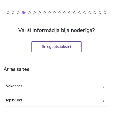
Vai šī informācija bija noderīga?
Sniegt atsauksmi
Kājene
Ātrās saites
Vakances
Iepirkumi