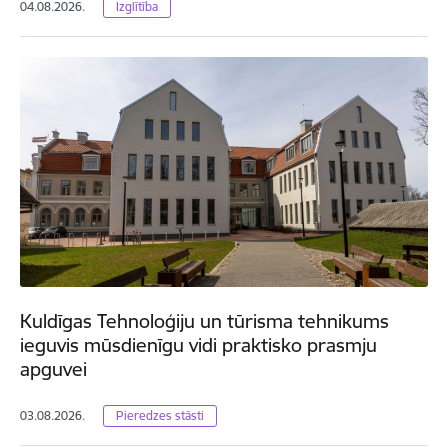
04.08.2026.
Izglītība
Kuldīgas Tehnoloģiju un tūrisma tehnikums
ieguvis mūsdienīgu vidi praktisko prasmju
apguvei
03.08.2026.
Pieredzes stāsti