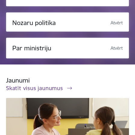
Nozaru politika
Atvērt
Par ministriju
Atvērt
Jaunumi
Skatīt visus jaunumus