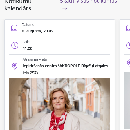
Notikumu
Skatīt visus notikumus
kalendārs
Datums
6. augusts, 2026
Laiks
11.00
Atrašanās vieta
Iepirkšanās centrs “AKROPOLE Rīga” (Latgales
iela 257)