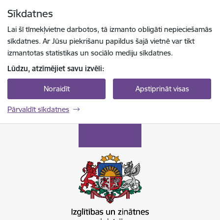
Pāriet uz lapas saturu
Sīkdatnes
Spied
lai meklētu
Enter
Lai šī tīmekļvietne darbotos, tā izmanto obligāti nepieciešamās
sīkdatnes. Ar Jūsu piekrišanu papildus šajā vietnē var tikt
izmantotas statistikas un sociālo mediju sīkdatnes.
Lūdzu, atzīmējiet savu izvēli:
Noraidīt
Apstiprināt visas
Pārvaldīt sīkdatnes
Izglītības un zinātnes ministrija