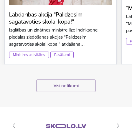
“M
Labdarības akcija “Palīdzēsim
La
sagatavoties skolai kopā!”
“M
Izglītības un zinātnes ministre Ilze Indriksone
pa
piedalās ziedošanas akcijas “Palīdzēsim
P
sagatavoties skolai kopā!” atklāšanā…
Ministres aktivitātes
Pasākumi
Visi notikumi