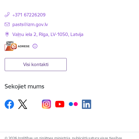
+371 67226209
E-pasts:
pasts@izm.gov.lv
Vaļņu iela 2, Rīga, LV-1050, Latvija
Visi kontakti
Sekojiet mums
© 2026 Izglītības un zinātnes ministrija, publicētā satura visas tiesības