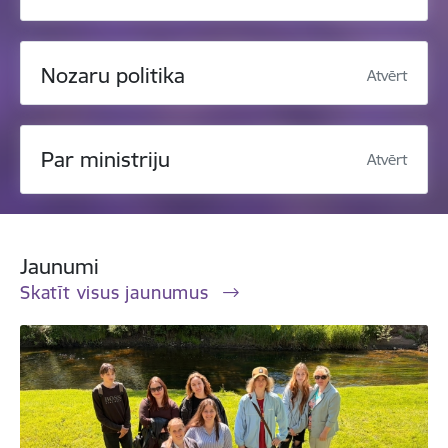
Nozaru politika
Atvērt
Par ministriju
Atvērt
Jaunumi
Skatīt visus jaunumus