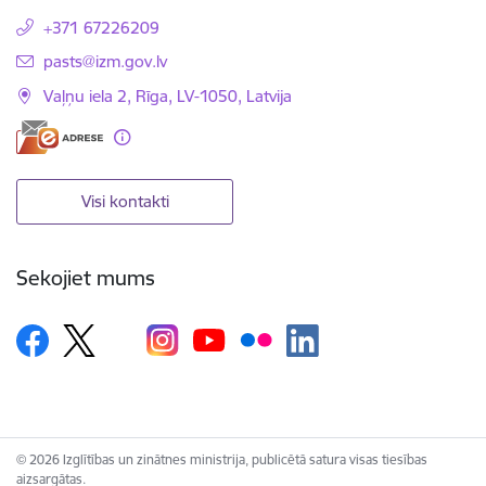
+371 67226209
E-pasts:
pasts@izm.gov.lv
Vaļņu iela 2, Rīga, LV-1050, Latvija
Visi kontakti
Sekojiet mums
© 2026 Izglītības un zinātnes ministrija, publicētā satura visas tiesības
aizsargātas.