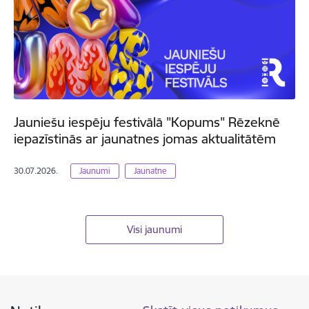
Jauniešu iespēju festivālā "Kopums" Rēzeknē
iepazīstinās ar jaunatnes jomas aktualitātēm
30.07.2026.
Jaunumi
Jaunatne
Visi jaunumi