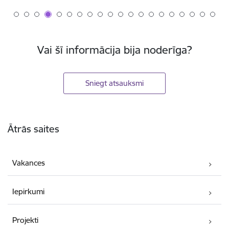
Vai šī informācija bija noderīga?
Sniegt atsauksmi
Kājene
Ātrās saites
Vakances
Iepirkumi
Projekti