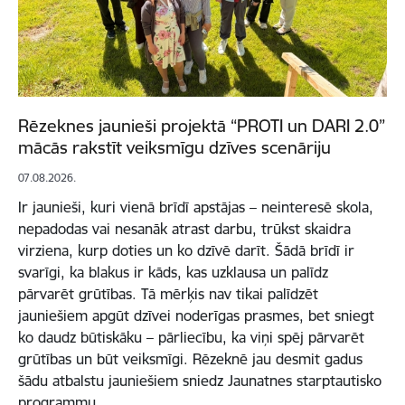
Rēzeknes jaunieši projektā “PROTI un DARI 2.0”
mācās rakstīt veiksmīgu dzīves scenāriju
07.08.2026.
Ir jaunieši, kuri vienā brīdī apstājas – neinteresē skola,
nepadodas vai nesanāk atrast darbu, trūkst skaidra
virziena, kurp doties un ko dzīvē darīt. Šādā brīdī ir
svarīgi, ka blakus ir kāds, kas uzklausa un palīdz
pārvarēt grūtības. Tā mērķis nav tikai palīdzēt
jauniešiem apgūt dzīvei noderīgas prasmes, bet sniegt
ko daudz būtiskāku – pārliecību, ka viņi spēj pārvarēt
grūtības un būt veiksmīgi. Rēzeknē jau desmit gadus
šādu atbalstu jauniešiem sniedz Jaunatnes starptautisko
programmu…