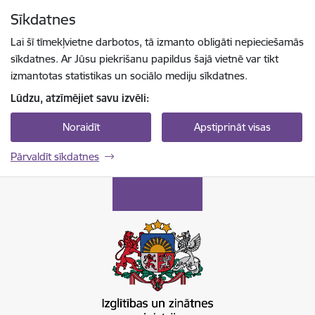
Pāriet uz lapas saturu
Sīkdatnes
Spied
lai meklētu
Enter
Lai šī tīmekļvietne darbotos, tā izmanto obligāti nepieciešamās
sīkdatnes. Ar Jūsu piekrišanu papildus šajā vietnē var tikt
izmantotas statistikas un sociālo mediju sīkdatnes.
Lūdzu, atzīmējiet savu izvēli:
Noraidīt
Apstiprināt visas
Pārvaldīt sīkdatnes
Izglītības un zinātnes ministrija