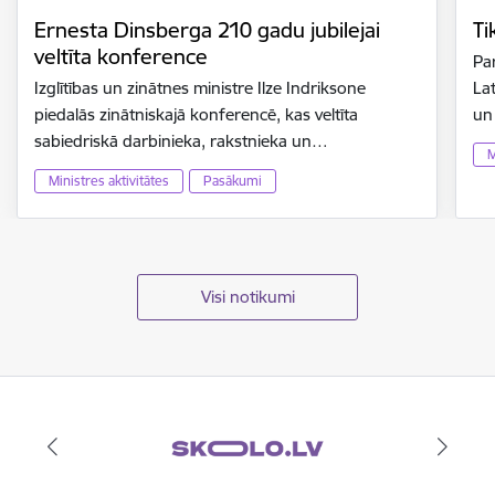
Ernesta Dinsberga 210 gadu jubilejai
Ti
veltīta konference
Par
Izglītības un zinātnes ministre Ilze Indriksone
Lat
piedalās zinātniskajā konferencē, kas veltīta
un
sabiedriskā darbinieka, rakstnieka un…
M
Ministres aktivitātes
Pasākumi
Visi notikumi