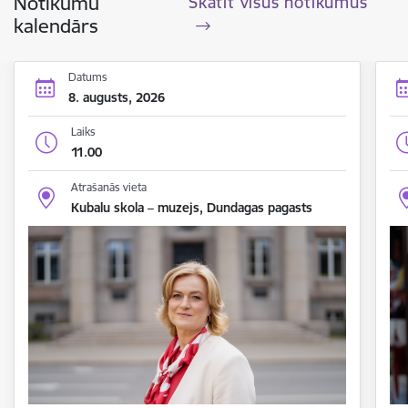
Notikumu
Skatīt visus notikumus
kalendārs
Datums
8. augusts, 2026
Laiks
11.00
Atrašanās vieta
Kubalu skola – muzejs, Dundagas pagasts