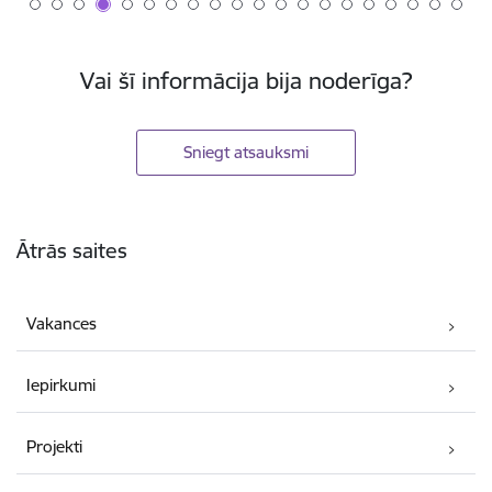
Vai šī informācija bija noderīga?
Sniegt atsauksmi
Kājene
Ātrās saites
Vakances
Iepirkumi
Projekti