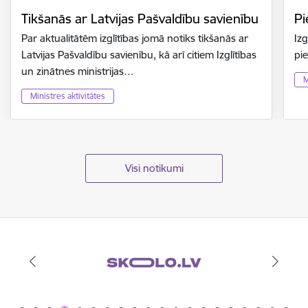
Tikšanās ar Latvijas Pašvaldību savienību
Pi
Par aktualitātēm izglītības jomā notiks tikšanās ar
Izg
Latvijas Pašvaldību savienību, kā arī citiem Izglītības
pi
un zinātnes ministrijas…
M
Ministres aktivitātes
Visi notikumi