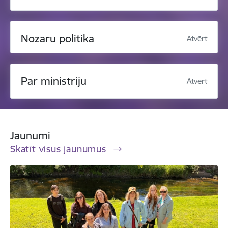
Nozaru politika
Atvērt
Par ministriju
Atvērt
Jaunumi
Skatīt visus jaunumus