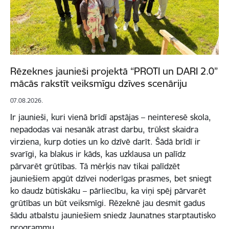
Rēzeknes jaunieši projektā “PROTI un DARI 2.0”
mācās rakstīt veiksmīgu dzīves scenāriju
07.08.2026.
Ir jaunieši, kuri vienā brīdī apstājas – neinteresē skola,
nepadodas vai nesanāk atrast darbu, trūkst skaidra
virziena, kurp doties un ko dzīvē darīt. Šādā brīdī ir
svarīgi, ka blakus ir kāds, kas uzklausa un palīdz
pārvarēt grūtības. Tā mērķis nav tikai palīdzēt
jauniešiem apgūt dzīvei noderīgas prasmes, bet sniegt
ko daudz būtiskāku – pārliecību, ka viņi spēj pārvarēt
grūtības un būt veiksmīgi. Rēzeknē jau desmit gadus
šādu atbalstu jauniešiem sniedz Jaunatnes starptautisko
programmu…