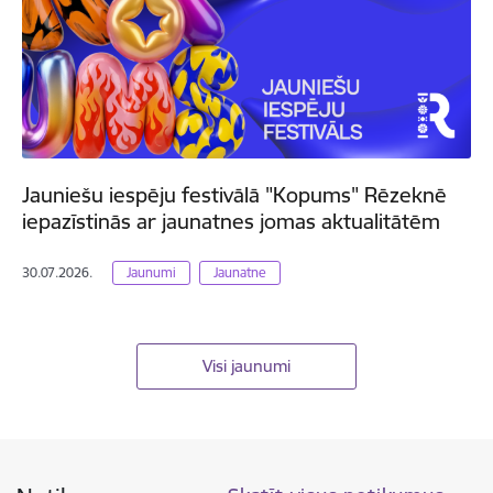
Jauniešu iespēju festivālā "Kopums" Rēzeknē
iepazīstinās ar jaunatnes jomas aktualitātēm
30.07.2026.
Jaunumi
Jaunatne
Visi jaunumi