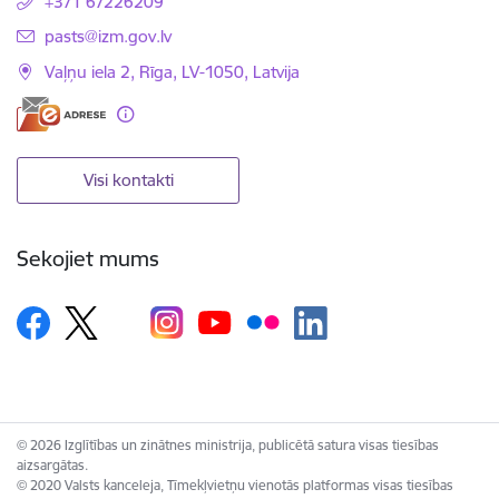
+371 67226209
E-pasts:
pasts@izm.gov.lv
Vaļņu iela 2, Rīga, LV-1050, Latvija
Visi kontakti
Sekojiet mums
© 2026 Izglītības un zinātnes ministrija, publicētā satura visas tiesības
aizsargātas.
© 2020 Valsts kanceleja, Tīmekļvietņu vienotās platformas visas tiesības