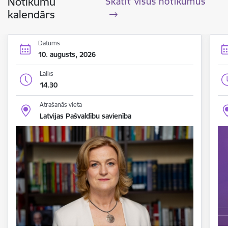
Notikumu
Skatīt visus notikumus
kalendārs
Datums
10. augusts, 2026
Laiks
14.30
Atrašanās vieta
Latvijas Pašvaldību savienība