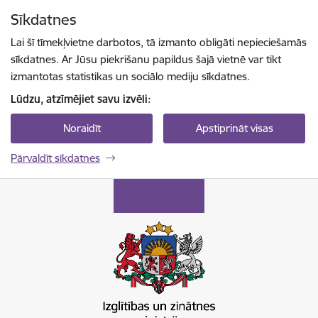
Pāriet uz lapas saturu
Sīkdatnes
Spied
lai meklētu
Enter
Lai šī tīmekļvietne darbotos, tā izmanto obligāti nepieciešamās
sīkdatnes. Ar Jūsu piekrišanu papildus šajā vietnē var tikt
izmantotas statistikas un sociālo mediju sīkdatnes.
Lūdzu, atzīmējiet savu izvēli:
Noraidīt
Apstiprināt visas
Pārvaldīt sīkdatnes
Izglītības un zinātnes ministrija