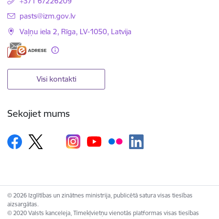
+371 67226209
E-pasts:
pasts@izm.gov.lv
Vaļņu iela 2, Rīga, LV-1050, Latvija
Visi kontakti
Sekojiet mums
© 2026 Izglītības un zinātnes ministrija, publicētā satura visas tiesības
aizsargātas.
© 2020 Valsts kanceleja, Tīmekļvietņu vienotās platformas visas tiesības