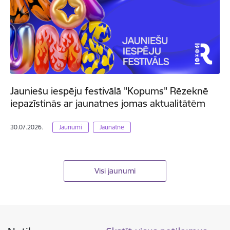
Jauniešu iespēju festivālā "Kopums" Rēzeknē
iepazīstinās ar jaunatnes jomas aktualitātēm
30.07.2026.
Jaunumi
Jaunatne
Visi jaunumi