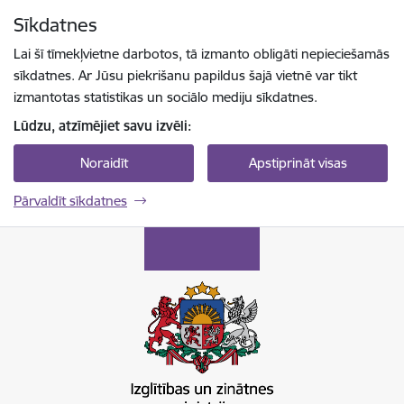
Pāriet uz lapas saturu
Sīkdatnes
Spied
lai meklētu
Enter
Lai šī tīmekļvietne darbotos, tā izmanto obligāti nepieciešamās
sīkdatnes. Ar Jūsu piekrišanu papildus šajā vietnē var tikt
izmantotas statistikas un sociālo mediju sīkdatnes.
Lūdzu, atzīmējiet savu izvēli:
Noraidīt
Apstiprināt visas
Pārvaldīt sīkdatnes
Izglītības un zinātnes ministrija