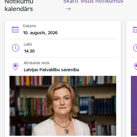
Notikumu
Skatīt visus notikumus
kalendārs
Datums
10. augusts, 2026
Laiks
14.30
Atrašanās vieta
Latvijas Pašvaldību savienība