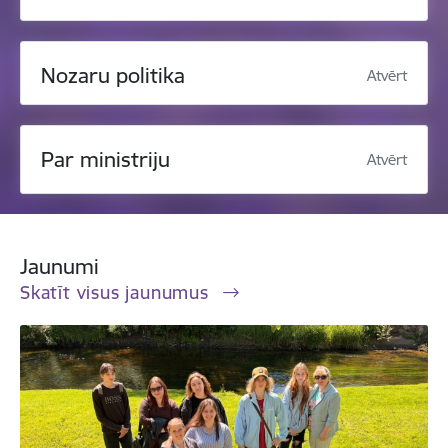
Nozaru politika
Atvērt
Par ministriju
Atvērt
Jaunumi
Skatīt visus jaunumus