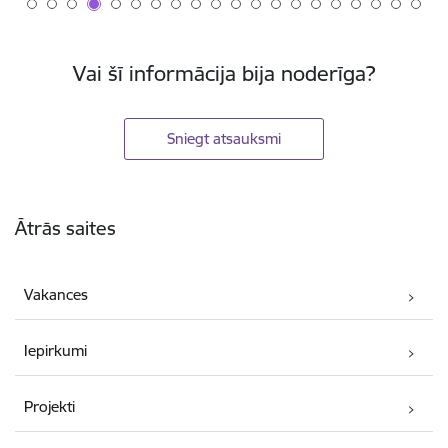
Vai šī informācija bija noderīga?
Sniegt atsauksmi
Kājene
Ātrās saites
Vakances
Iepirkumi
Projekti