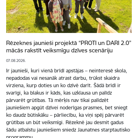
Rēzeknes jaunieši projektā “PROTI un DARI 2.0”
mācās rakstīt veiksmīgu dzīves scenāriju
07.08.2026.
Ir jaunieši, kuri vienā brīdī apstājas – neinteresē skola,
nepadodas vai nesanāk atrast darbu, trūkst skaidra
virziena, kurp doties un ko dzīvē darīt. Šādā brīdī ir
svarīgi, ka blakus ir kāds, kas uzklausa un palīdz
pārvarēt grūtības. Tā mērķis nav tikai palīdzēt
jauniešiem apgūt dzīvei noderīgas prasmes, bet sniegt
ko daudz būtiskāku – pārliecību, ka viņi spēj pārvarēt
grūtības un būt veiksmīgi. Rēzeknē jau desmit gadus
šādu atbalstu jauniešiem sniedz Jaunatnes starptautisko
programmu…