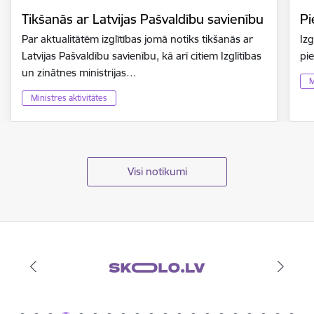
Tikšanās ar Latvijas Pašvaldību savienību
Pi
Par aktualitātēm izglītības jomā notiks tikšanās ar
Izg
Latvijas Pašvaldību savienību, kā arī citiem Izglītības
pi
un zinātnes ministrijas…
M
Ministres aktivitātes
Visi notikumi