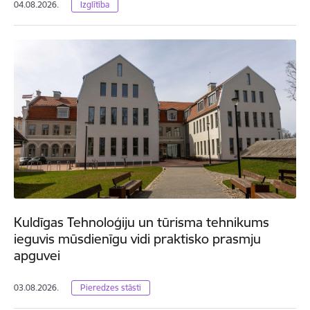
04.08.2026.
Izglītība
Kuldīgas Tehnoloģiju un tūrisma tehnikums
ieguvis mūsdienīgu vidi praktisko prasmju
apguvei
03.08.2026.
Pieredzes stāsti