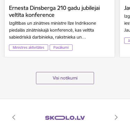
Ernesta Dinsberga 210 gadu jubilejai
Ja
veltīta konference
Izg
Izglītības un zinātnes ministre Ilze Indriksone
ies
piedalās zinātniskajā konferencē, kas veltīta
Ja
sabiedriskā darbinieka, rakstnieka un…
J
Ministres aktivitātes
Pasākumi
Visi notikumi