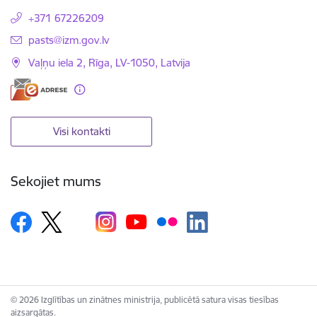
+371 67226209
E-pasts:
pasts@izm.gov.lv
Vaļņu iela 2, Rīga, LV-1050, Latvija
Visi kontakti
Sekojiet mums
© 2026 Izglītības un zinātnes ministrija, publicētā satura visas tiesības
aizsargātas.