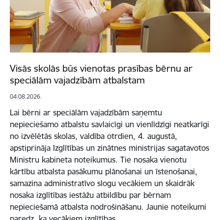
Visās skolās būs vienotas prasības bērnu ar
speciālām vajadzībām atbalstam
04.08.2026.
Lai bērni ar speciālām vajadzībām saņemtu
nepieciešamo atbalstu savlaicīgi un vienlīdzīgi neatkarīgi
no izvēlētās skolas, valdība otrdien, 4. augustā,
apstiprināja Izglītības un zinātnes ministrijas sagatavotos
Ministru kabineta noteikumus. Tie nosaka vienotu
kārtību atbalsta pasākumu plānošanai un īstenošanai,
samazina administratīvo slogu vecākiem un skaidrāk
nosaka izglītības iestāžu atbildību par bērnam
nepieciešamā atbalsta nodrošināšanu. Jaunie noteikumi
paredz, ka vecākiem izglītības…