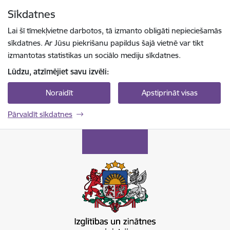
Pāriet uz lapas saturu
Sīkdatnes
Spied
lai meklētu
Enter
Lai šī tīmekļvietne darbotos, tā izmanto obligāti nepieciešamās
sīkdatnes. Ar Jūsu piekrišanu papildus šajā vietnē var tikt
izmantotas statistikas un sociālo mediju sīkdatnes.
Lūdzu, atzīmējiet savu izvēli:
Noraidīt
Apstiprināt visas
Pārvaldīt sīkdatnes
Izglītības un zinātnes ministrija