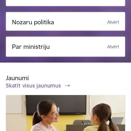
Nozaru politika
Atvērt
Par ministriju
Atvērt
Jaunumi
Skatīt visus jaunumus