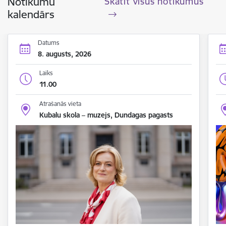
Notikumu
Skatīt visus notikumus
kalendārs
Datums
8. augusts, 2026
Laiks
11.00
Atrašanās vieta
Kubalu skola – muzejs, Dundagas pagasts