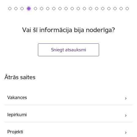
Vai šī informācija bija noderīga?
Sniegt atsauksmi
Kājene
Ātrās saites
Vakances
Iepirkumi
Projekti