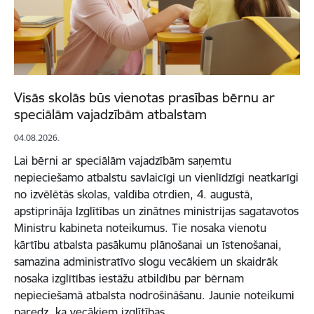
Visās skolās būs vienotas prasības bērnu ar
speciālām vajadzībām atbalstam
04.08.2026.
Lai bērni ar speciālām vajadzībām saņemtu
nepieciešamo atbalstu savlaicīgi un vienlīdzīgi neatkarīgi
no izvēlētās skolas, valdība otrdien, 4. augustā,
apstiprināja Izglītības un zinātnes ministrijas sagatavotos
Ministru kabineta noteikumus. Tie nosaka vienotu
kārtību atbalsta pasākumu plānošanai un īstenošanai,
samazina administratīvo slogu vecākiem un skaidrāk
nosaka izglītības iestāžu atbildību par bērnam
nepieciešamā atbalsta nodrošināšanu. Jaunie noteikumi
paredz, ka vecākiem izglītības…