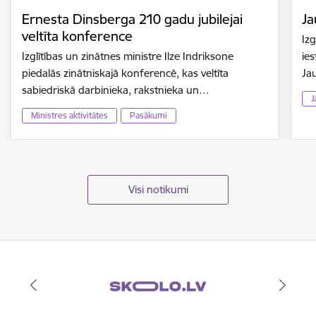
Ernesta Dinsberga 210 gadu jubilejai
Ja
veltīta konference
Izg
Izglītības un zinātnes ministre Ilze Indriksone
ies
piedalās zinātniskajā konferencē, kas veltīta
Ja
sabiedriskā darbinieka, rakstnieka un…
J
Ministres aktivitātes
Pasākumi
Visi notikumi