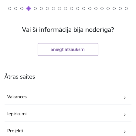
Vai šī informācija bija noderīga?
Sniegt atsauksmi
Kājene
Ātrās saites
Vakances
Iepirkumi
Projekti