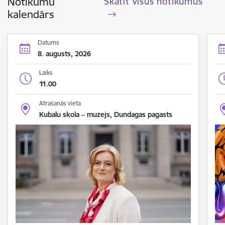
Notikumu
Skatīt visus notikumus
kalendārs
Datums
8. augusts, 2026
Laiks
11.00
Atrašanās vieta
Kubalu skola – muzejs, Dundagas pagasts