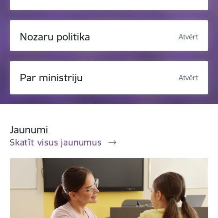
Nozaru politika
Atvērt
Par ministriju
Atvērt
Jaunumi
Skatīt visus jaunumus