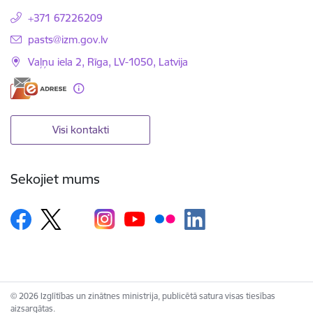
+371 67226209
E-pasts:
pasts@izm.gov.lv
Vaļņu iela 2, Rīga, LV-1050, Latvija
Visi kontakti
Sekojiet mums
© 2026 Izglītības un zinātnes ministrija, publicētā satura visas tiesības
aizsargātas.