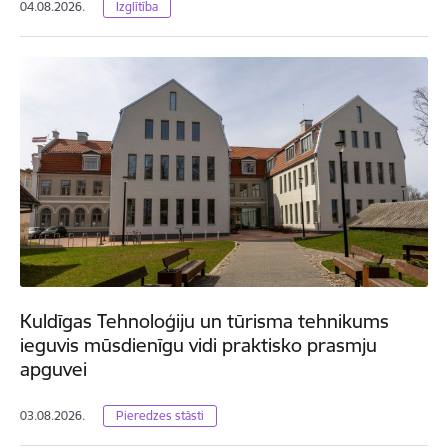
04.08.2026.
Izglītība
Kuldīgas Tehnoloģiju un tūrisma tehnikums
ieguvis mūsdienīgu vidi praktisko prasmju
apguvei
03.08.2026.
Pieredzes stāsti