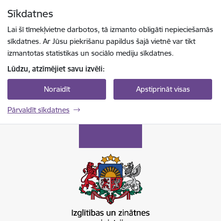
Pāriet uz lapas saturu
Sīkdatnes
Spied
lai meklētu
Enter
Lai šī tīmekļvietne darbotos, tā izmanto obligāti nepieciešamās
sīkdatnes. Ar Jūsu piekrišanu papildus šajā vietnē var tikt
izmantotas statistikas un sociālo mediju sīkdatnes.
Lūdzu, atzīmējiet savu izvēli:
Noraidīt
Apstiprināt visas
Pārvaldīt sīkdatnes
Izglītības un zinātnes ministrija