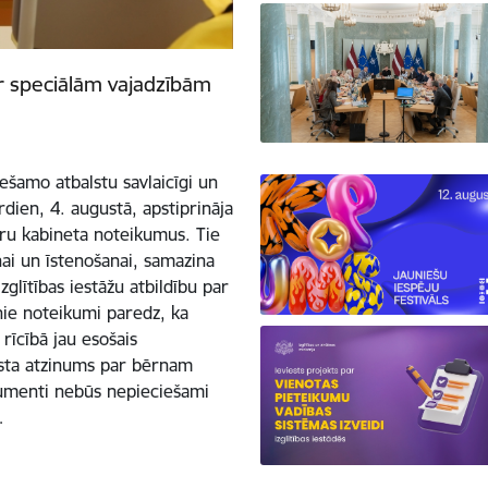
ar speciālām vajadzībām
ešamo atbalstu savlaicīgi un
trdien, 4. augustā, apstiprināja
stru kabineta noteikumus. Tie
ai un īstenošanai, samazina
glītības iestāžu atbildību par
ie noteikumi paredz, ka
 rīcībā jau esošais
lista atzinums par bērnam
umenti nebūs nepieciešami
…