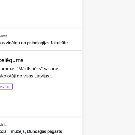
vieta
ības zinātņu un psiholoģijas fakultāte
noslēgums
ogrammas “Mācītspēks” vasaras
olotāji no visas Latvijas…
ākumi
vieta
kola – muzejs, Dundagas pagasts