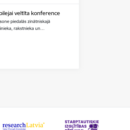
lejai veltīta konference
iksone piedalās zinātniskajā
binieka, rakstnieka un…