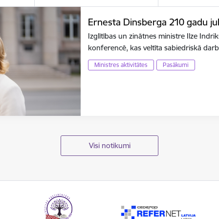
Ernesta Dinsberga 210 gadu jubi
Izglītības un zinātnes ministre Ilze Indr
konferencē, kas veltīta sabiedriskā dar
Ministres aktivitātes
Pasākumi
Visi notikumi