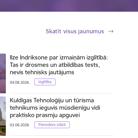
Skatīt visus jaunumus
Ilze Indriksone par izmaiņām izglītībā:
Tas ir drosmes un atbildības tests,
nevis tehnisks jautājums
Izglītība
04.08.2026.
Kuldīgas Tehnoloģiju un tūrisma
tehnikums ieguvis mūsdienīgu vidi
praktisko prasmju apguvei
Pieredzes stāsti
03.08.2026.