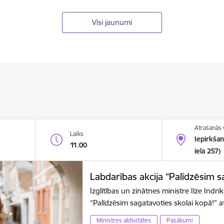
Visi jaunumi
Atrašanās 
Laiks
Iepirkša
11.00
iela 257)
Labdarības akcija “Palīdzēsim s
Izglītības un zinātnes ministre Ilze Indr
“Palīdzēsim sagatavoties skolai kopā!”
Ministres aktivitātes
Pasākumi