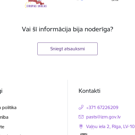
Vai šī informācija bija noderīga?
Sniegt atsauksmi
i
Kontakti
 politika
+371 67226209
E-pasts:
pasts@izm.gov.lv
mība
Vaļņu iela 2, Rīga, LV-10
te