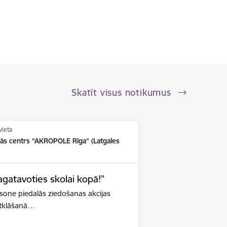
Skatīt visus notikumus
vieta
nās centrs “AKROPOLE Rīga” (Latgales
agatavoties skolai kopā!”
iksone piedalās ziedošanas akcijas
 atklāšanā…