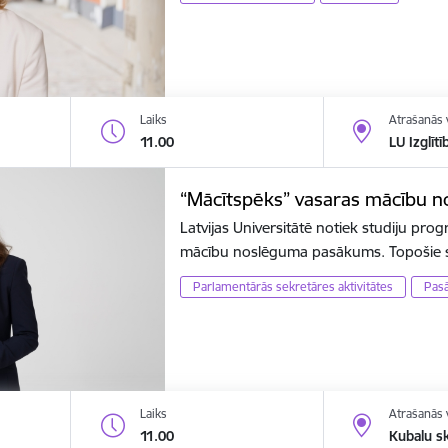
Laiks
Atrašanās 
11.00
LU Izglīt
“Mācītspēks” vasaras mācību 
Latvijas Universitātē notiek studiju pr
mācību noslēguma pasākums. Topošie sk
Parlamentārās sekretāres aktivitātes
Pas
Laiks
Atrašanās 
11.00
Kubalu s