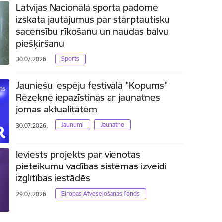
Latvijas Nacionālā sporta padome
izskata jautājumus par starptautisku
sacensību rīkošanu un naudas balvu
piešķiršanu
Sports
30.07.2026.
Jauniešu iespēju festivālā "Kopums"
Rēzeknē iepazīstinās ar jaunatnes
jomas aktualitātēm
Jaunumi
Jaunatne
30.07.2026.
Ieviests projekts par vienotas
pieteikumu vadības sistēmas izveidi
izglītības iestādēs
Eiropas Atveseļošanas fonds
29.07.2026.