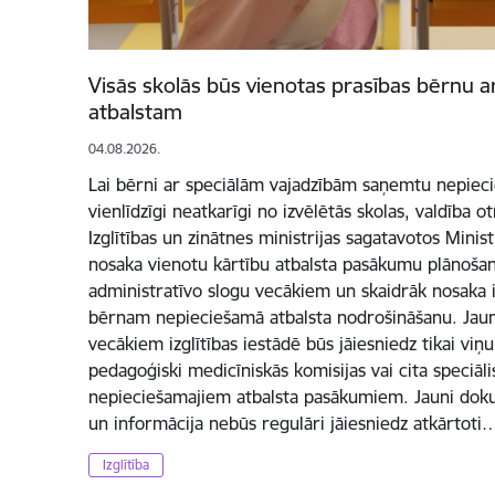
Visās skolās būs vienotas prasības bērnu 
atbalstam
04.08.2026.
Lai bērni ar speciālām vajadzībām saņemtu nepieci
vienlīdzīgi neatkarīgi no izvēlētās skolas, valdība o
Izglītības un zinātnes ministrijas sagatavotos Mini
nosaka vienotu kārtību atbalsta pasākumu plānošan
administratīvo slogu vecākiem un skaidrāk nosaka iz
bērnam nepieciešamā atbalsta nodrošināšanu. Jaun
vecākiem izglītības iestādē būs jāiesniedz tikai viņu
pedagoģiski medicīniskās komisijas vai cita speciā
nepieciešamajiem atbalsta pasākumiem. Jauni dok
un informācija nebūs regulāri jāiesniedz atkārtoti
Izglītība