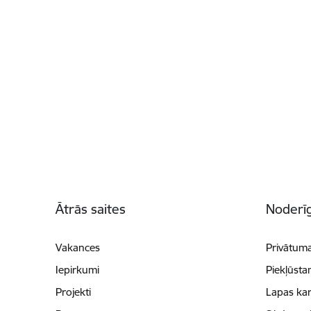
Kājene
Ātrās saites
Noderīg
Vakances
Privātuma
Iepirkumi
Piekļūsta
Projekti
Lapas kar