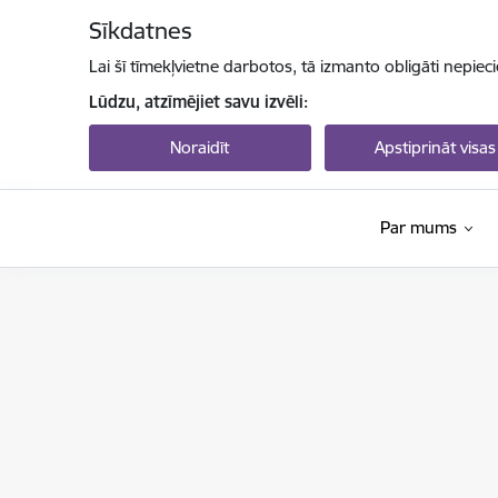
Pāriet uz lapas saturu
Sīkdatnes
Lai šī tīmekļvietne darbotos, tā izmanto obligāti nepiec
Lūdzu, atzīmējiet savu izvēli:
Noraidīt
Apstiprināt visas
Par mums
Izglītības un zinātnes ministrija