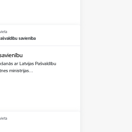
vieta
Pašvaldību savienība
 savienību
ikšanās ar Latvijas Pašvaldību
ātnes ministrijas…
vieta