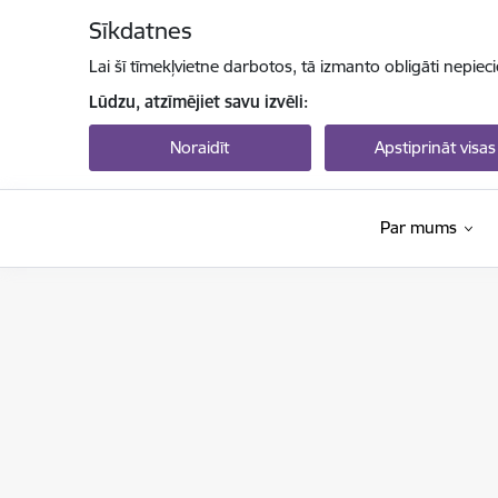
Pāriet uz lapas saturu
Sīkdatnes
Lai šī tīmekļvietne darbotos, tā izmanto obligāti nepiec
Lūdzu, atzīmējiet savu izvēli:
Noraidīt
Apstiprināt visas
Par mums
Izglītības un zinātnes ministrija