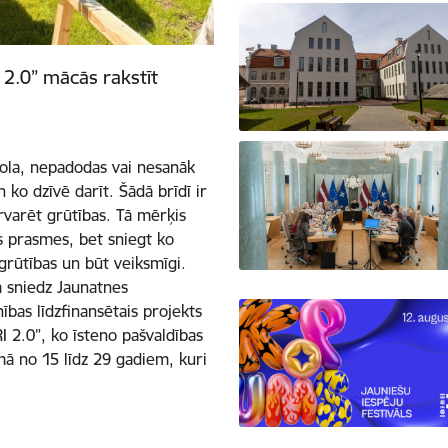
2.0” mācās rakstīt
skola, nepadodas vai nesanāk
 ko dzīvē darīt. Šādā brīdī ir
ārvarēt grūtības. Tā mērķis
as prasmes, bet sniegt ko
 grūtības un būt veiksmīgi.
 sniedz Jaunatnes
bas līdzfinansētais projekts
 2.0”, ko īsteno pašvaldības
umā no 15 līdz 29 gadiem, kuri