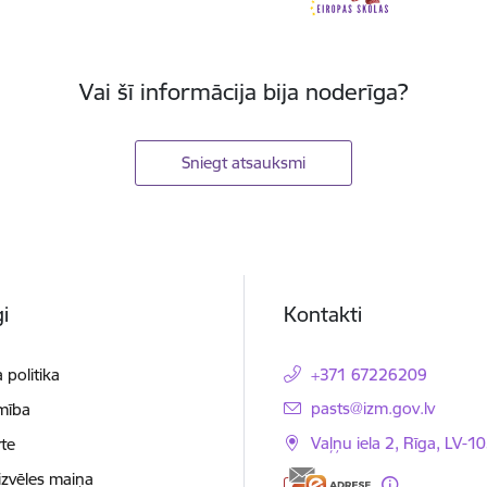
Vai šī informācija bija noderīga?
Sniegt atsauksmi
i
Kontakti
 politika
+371 67226209
E-pasts:
pasts@izm.gov.lv
mība
Vaļņu iela 2, Rīga, LV-10
te
izvēles maiņa