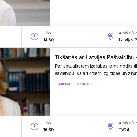
Laiks
Atrašanās 
14.30
Latvijas 
Tikšanās ar Latvijas Pašvaldību
Par aktualitātēm izglītības jomā notiks t
savienību, kā arī citiem Izglītības un zin
Ministres aktivitātes
Laiks
Atrašanās 
16.30
TV24