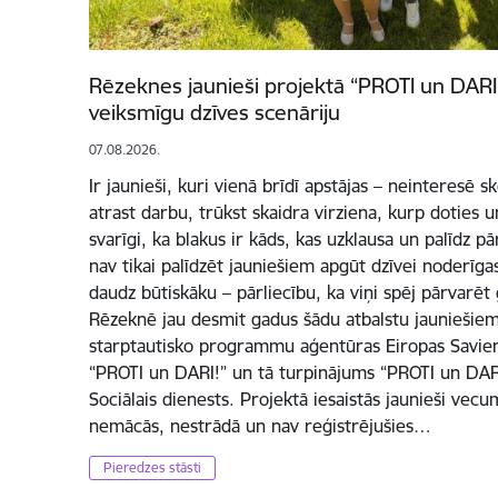
Rēzeknes jaunieši projektā “PROTI un DARI 
veiksmīgu dzīves scenāriju
07.08.2026.
Ir jaunieši, kuri vienā brīdī apstājas – neinteresē 
atrast darbu, trūkst skaidra virziena, kurp doties un
svarīgi, ka blakus ir kāds, kas uzklausa un palīdz p
nav tikai palīdzēt jauniešiem apgūt dzīvei noderīg
daudz būtiskāku – pārliecību, ka viņi spēj pārvarēt
Rēzeknē jau desmit gadus šādu atbalstu jauniešiem
starptautisko programmu aģentūras Eiropas Savienī
“PROTI un DARI!” un tā turpinājums “PROTI un DARI
Sociālais dienests. Projektā iesaistās jaunieši vec
nemācās, nestrādā un nav reģistrējušies…
Pieredzes stāsti