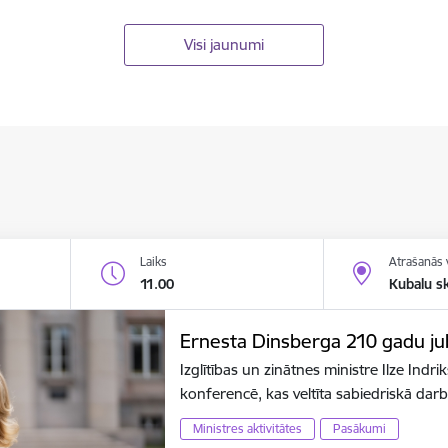
Visi jaunumi
Laiks
Atrašanās 
11.00
Kubalu s
Ernesta Dinsberga 210 gadu jubi
Izglītības un zinātnes ministre Ilze Indr
konferencē, kas veltīta sabiedriskā dar
Ministres aktivitātes
Pasākumi