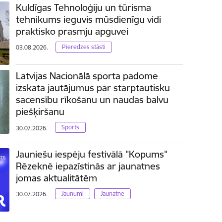
Kuldīgas Tehnoloģiju un tūrisma
tehnikums ieguvis mūsdienīgu vidi
praktisko prasmju apguvei
Pieredzes stāsti
03.08.2026.
Latvijas Nacionālā sporta padome
izskata jautājumus par starptautisku
sacensību rīkošanu un naudas balvu
piešķiršanu
Sports
30.07.2026.
Jauniešu iespēju festivālā "Kopums"
Rēzeknē iepazīstinās ar jaunatnes
jomas aktualitātēm
Jaunumi
Jaunatne
30.07.2026.