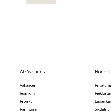
Kājene
Ātrās saites
Noderīg
Vakances
Privātuma
Iepirkumi
Piekļūsta
Projekti
Lapas kar
Par mums
Sīkdatņu 