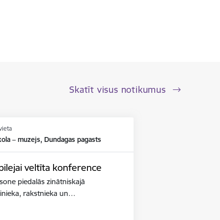
Skatīt visus notikumus
vieta
kola – muzejs, Dundagas pagasts
lejai veltīta konference
iksone piedalās zinātniskajā
binieka, rakstnieka un…