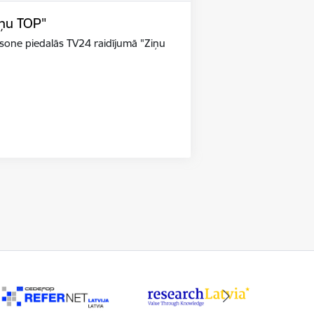
iņu TOP"
riksone piedalās TV24 raidījumā "Ziņu