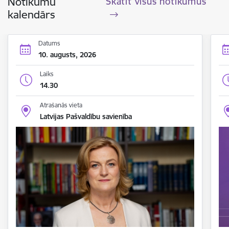
Notikumu
Skatīt visus notikumus
kalendārs
Datums
10. augusts, 2026
Laiks
14.30
Atrašanās vieta
Latvijas Pašvaldību savienība