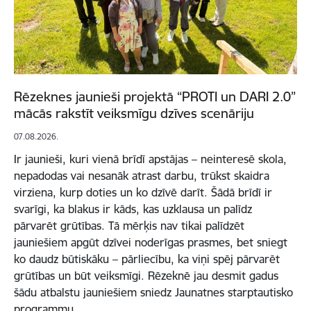
Rēzeknes jaunieši projektā “PROTI un DARI 2.0”
mācās rakstīt veiksmīgu dzīves scenāriju
07.08.2026.
Ir jaunieši, kuri vienā brīdī apstājas – neinteresē skola,
nepadodas vai nesanāk atrast darbu, trūkst skaidra
virziena, kurp doties un ko dzīvē darīt. Šādā brīdī ir
svarīgi, ka blakus ir kāds, kas uzklausa un palīdz
pārvarēt grūtības. Tā mērķis nav tikai palīdzēt
jauniešiem apgūt dzīvei noderīgas prasmes, bet sniegt
ko daudz būtiskāku – pārliecību, ka viņi spēj pārvarēt
grūtības un būt veiksmīgi. Rēzeknē jau desmit gadus
šādu atbalstu jauniešiem sniedz Jaunatnes starptautisko
programmu…