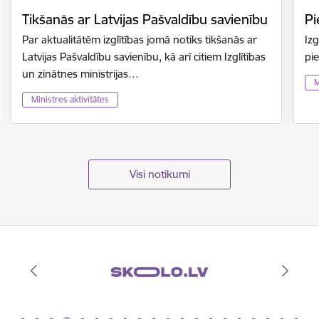
Tikšanās ar Latvijas Pašvaldību savienību
Pi
Par aktualitātēm izglītības jomā notiks tikšanās ar
Izg
Latvijas Pašvaldību savienību, kā arī citiem Izglītības
pi
un zinātnes ministrijas…
M
Ministres aktivitātes
Visi notikumi