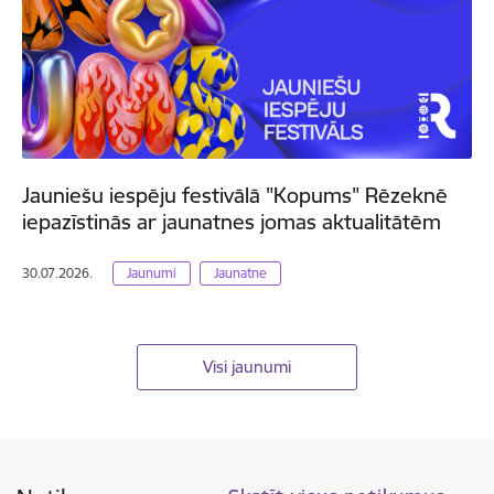
Jauniešu iespēju festivālā "Kopums" Rēzeknē
iepazīstinās ar jaunatnes jomas aktualitātēm
30.07.2026.
Jaunumi
Jaunatne
Visi jaunumi