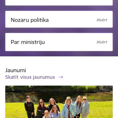
Nozaru politika
Atvērt
Par ministriju
Atvērt
Jaunumi
Skatīt visus jaunumus