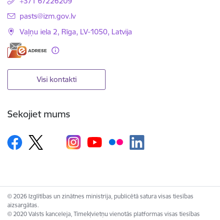
+371 67226209
E-pasts:
pasts@izm.gov.lv
Vaļņu iela 2, Rīga, LV-1050, Latvija
Visi kontakti
Sekojiet mums
© 2026 Izglītības un zinātnes ministrija, publicētā satura visas tiesības
aizsargātas.
© 2020 Valsts kanceleja, Tīmekļvietņu vienotās platformas visas tiesības