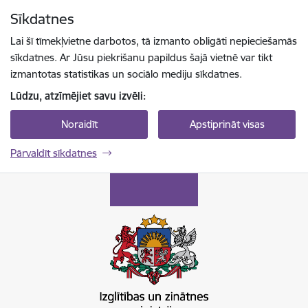
Pāriet uz lapas saturu
Sīkdatnes
Spied
lai meklētu
Enter
Lai šī tīmekļvietne darbotos, tā izmanto obligāti nepieciešamās
sīkdatnes. Ar Jūsu piekrišanu papildus šajā vietnē var tikt
izmantotas statistikas un sociālo mediju sīkdatnes.
Lūdzu, atzīmējiet savu izvēli:
Noraidīt
Apstiprināt visas
Pārvaldīt sīkdatnes
Izglītības un zinātnes ministrija