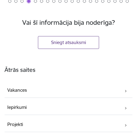
Vai šī informācija bija noderīga?
Sniegt atsauksmi
Kājene
Ātrās saites
Vakances
Iepirkumi
Projekti