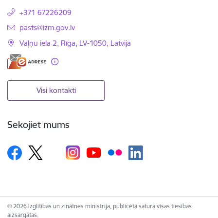
+371 67226209
E-pasts:
pasts@izm.gov.lv
Vaļņu iela 2, Rīga, LV-1050, Latvija
Visi kontakti
Sekojiet mums
© 2026 Izglītības un zinātnes ministrija, publicētā satura visas tiesības
aizsargātas.