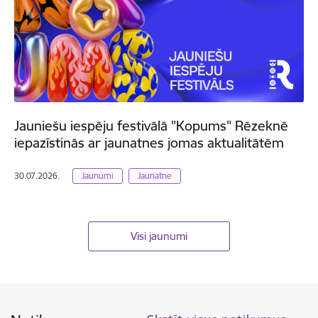
Jauniešu iespēju festivālā "Kopums" Rēzeknē
iepazīstinās ar jaunatnes jomas aktualitātēm
30.07.2026.
Jaunumi
Jaunatne
Visi jaunumi