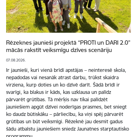
Rēzeknes jaunieši projektā “PROTI un DARI 2.0”
mācās rakstīt veiksmīgu dzīves scenāriju
07.08.2026.
Ir jaunieši, kuri vienā brīdī apstājas – neinteresē skola,
nepadodas vai nesanāk atrast darbu, trūkst skaidra
virziena, kurp doties un ko dzīvē darīt. Šādā brīdī ir
svarīgi, ka blakus ir kāds, kas uzklausa un palīdz
pārvarēt grūtības. Tā mērķis nav tikai palīdzēt
jauniešiem apgūt dzīvei noderīgas prasmes, bet sniegt
ko daudz būtiskāku – pārliecību, ka viņi spēj pārvarēt
grūtības un būt veiksmīgi. Rēzeknē jau desmit gadus
šādu atbalstu jauniešiem sniedz Jaunatnes starptautisko
programmu…