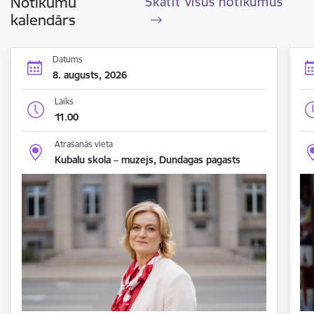
Notikumu
Skatīt visus notikumus
kalendārs
Datums
8. augusts, 2026
Laiks
11.00
Atrašanās vieta
Kubalu skola – muzejs, Dundagas pagasts