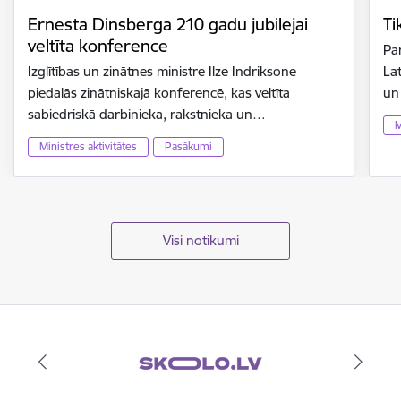
Ernesta Dinsberga 210 gadu jubilejai
Ti
veltīta konference
Par
Izglītības un zinātnes ministre Ilze Indriksone
Lat
piedalās zinātniskajā konferencē, kas veltīta
un
sabiedriskā darbinieka, rakstnieka un…
M
Ministres aktivitātes
Pasākumi
Visi notikumi