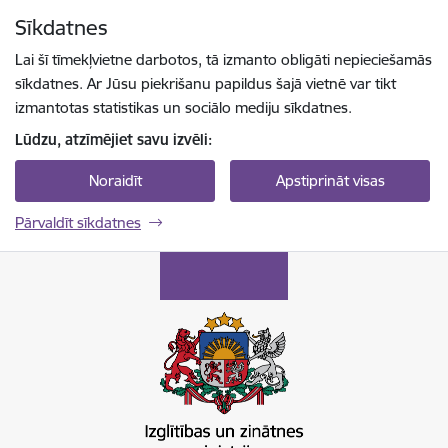
Pāriet uz lapas saturu
Sīkdatnes
Spied
lai meklētu
Enter
Lai šī tīmekļvietne darbotos, tā izmanto obligāti nepieciešamās
sīkdatnes. Ar Jūsu piekrišanu papildus šajā vietnē var tikt
izmantotas statistikas un sociālo mediju sīkdatnes.
Lūdzu, atzīmējiet savu izvēli:
Noraidīt
Apstiprināt visas
Pārvaldīt sīkdatnes
Izglītības un zinātnes ministrija