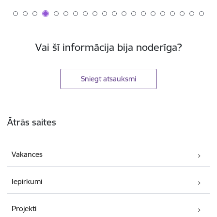
Vai šī informācija bija noderīga?
Sniegt atsauksmi
Kājene
Ātrās saites
Vakances
Iepirkumi
Projekti