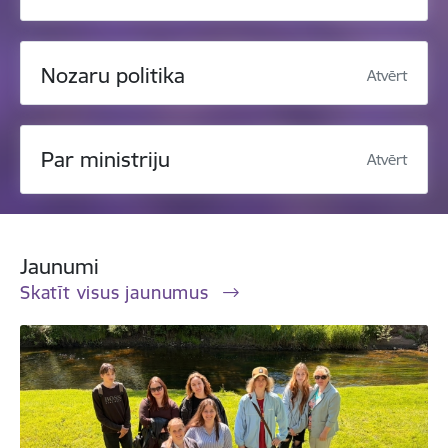
Nozaru politika
Atvērt
Par ministriju
Atvērt
Jaunumi
Skatīt visus jaunumus