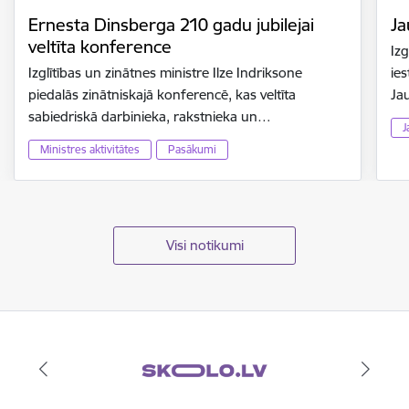
Ernesta Dinsberga 210 gadu jubilejai
Ja
veltīta konference
Izg
Izglītības un zinātnes ministre Ilze Indriksone
ies
piedalās zinātniskajā konferencē, kas veltīta
Ja
sabiedriskā darbinieka, rakstnieka un…
J
Ministres aktivitātes
Pasākumi
Visi notikumi