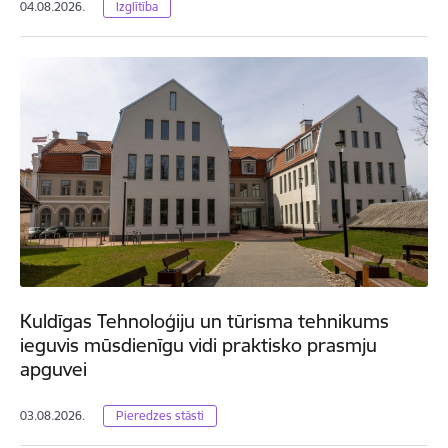
04.08.2026.
Izglītība
Kuldīgas Tehnoloģiju un tūrisma tehnikums
ieguvis mūsdienīgu vidi praktisko prasmju
apguvei
03.08.2026.
Pieredzes stāsti