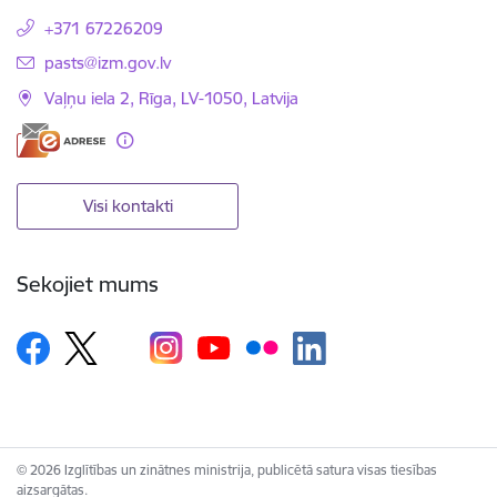
+371 67226209
E-pasts:
pasts@izm.gov.lv
Vaļņu iela 2, Rīga, LV-1050, Latvija
Visi kontakti
Sekojiet mums
© 2026 Izglītības un zinātnes ministrija, publicētā satura visas tiesības
aizsargātas.