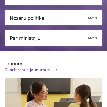
Nozaru politika
Atvērt
Par ministriju
Atvērt
Jaunumi
Skatīt visus jaunumus