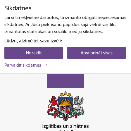
Pāriet uz lapas saturu
Sīkdatnes
Spied
lai meklētu
Enter
Lai šī tīmekļvietne darbotos, tā izmanto obligāti nepieciešamās
sīkdatnes. Ar Jūsu piekrišanu papildus šajā vietnē var tikt
izmantotas statistikas un sociālo mediju sīkdatnes.
Lūdzu, atzīmējiet savu izvēli:
Noraidīt
Apstiprināt visas
Pārvaldīt sīkdatnes
Izglītības un zinātnes ministrija