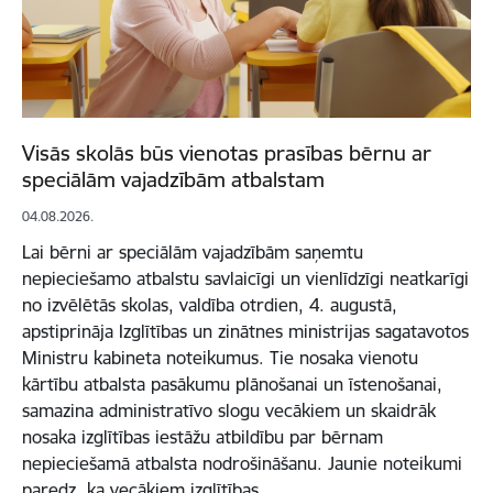
Visās skolās būs vienotas prasības bērnu ar
speciālām vajadzībām atbalstam
04.08.2026.
Lai bērni ar speciālām vajadzībām saņemtu
nepieciešamo atbalstu savlaicīgi un vienlīdzīgi neatkarīgi
no izvēlētās skolas, valdība otrdien, 4. augustā,
apstiprināja Izglītības un zinātnes ministrijas sagatavotos
Ministru kabineta noteikumus. Tie nosaka vienotu
kārtību atbalsta pasākumu plānošanai un īstenošanai,
samazina administratīvo slogu vecākiem un skaidrāk
nosaka izglītības iestāžu atbildību par bērnam
nepieciešamā atbalsta nodrošināšanu. Jaunie noteikumi
paredz, ka vecākiem izglītības…