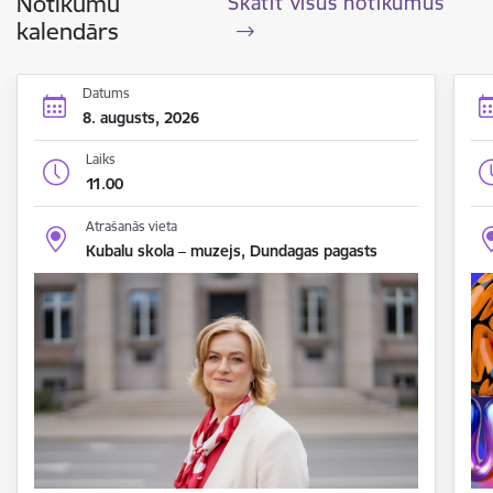
Notikumu
Skatīt visus notikumus
kalendārs
Datums
8. augusts, 2026
Laiks
11.00
Atrašanās vieta
Kubalu skola – muzejs, Dundagas pagasts