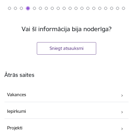
Vai šī informācija bija noderīga?
Sniegt atsauksmi
Kājene
Ātrās saites
Vakances
Iepirkumi
Projekti