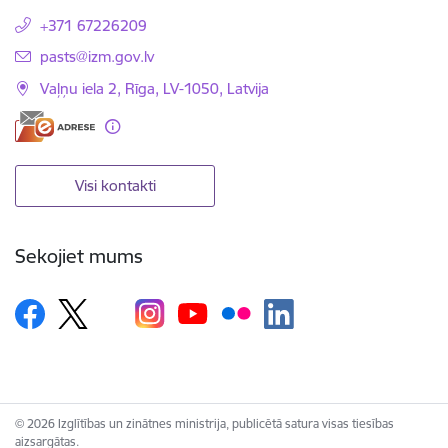
+371 67226209
E-pasts:
pasts@izm.gov.lv
Vaļņu iela 2, Rīga, LV-1050, Latvija
Visi kontakti
Sekojiet mums
© 2026 Izglītības un zinātnes ministrija, publicētā satura visas tiesības
aizsargātas.