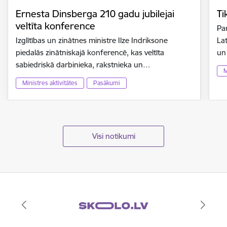
Ernesta Dinsberga 210 gadu jubilejai
Ti
veltīta konference
Par
Izglītības un zinātnes ministre Ilze Indriksone
Lat
piedalās zinātniskajā konferencē, kas veltīta
un
sabiedriskā darbinieka, rakstnieka un…
M
Ministres aktivitātes
Pasākumi
Visi notikumi