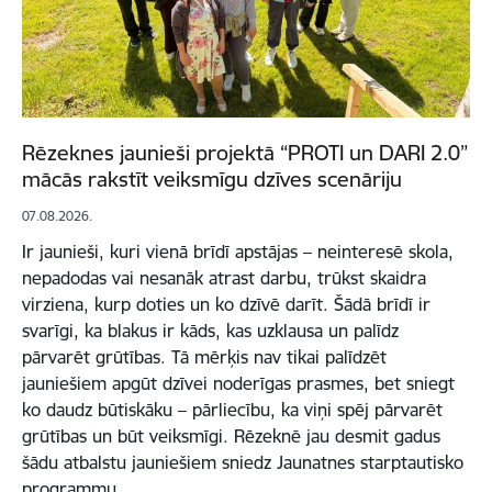
Rēzeknes jaunieši projektā “PROTI un DARI 2.0”
mācās rakstīt veiksmīgu dzīves scenāriju
07.08.2026.
Ir jaunieši, kuri vienā brīdī apstājas – neinteresē skola,
nepadodas vai nesanāk atrast darbu, trūkst skaidra
virziena, kurp doties un ko dzīvē darīt. Šādā brīdī ir
svarīgi, ka blakus ir kāds, kas uzklausa un palīdz
pārvarēt grūtības. Tā mērķis nav tikai palīdzēt
jauniešiem apgūt dzīvei noderīgas prasmes, bet sniegt
ko daudz būtiskāku – pārliecību, ka viņi spēj pārvarēt
grūtības un būt veiksmīgi. Rēzeknē jau desmit gadus
šādu atbalstu jauniešiem sniedz Jaunatnes starptautisko
programmu…