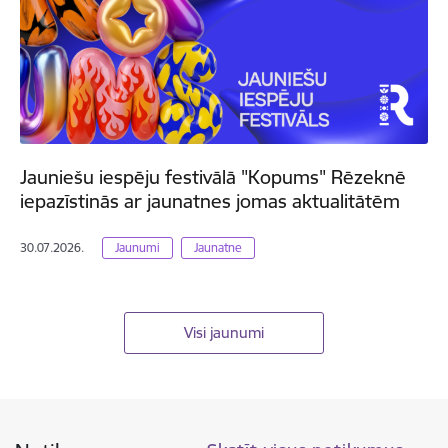
Jauniešu iespēju festivālā "Kopums" Rēzeknē
iepazīstinās ar jaunatnes jomas aktualitātēm
30.07.2026.
Jaunumi
Jaunatne
Visi jaunumi