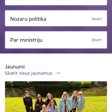
Nozaru politika
Atvērt
Par ministriju
Atvērt
Jaunumi
Skatīt visus jaunumus