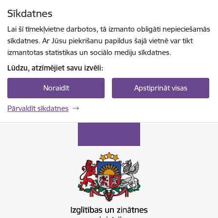
Pāriet uz lapas saturu
Sīkdatnes
Spied
lai meklētu
Enter
Lai šī tīmekļvietne darbotos, tā izmanto obligāti nepieciešamās
sīkdatnes. Ar Jūsu piekrišanu papildus šajā vietnē var tikt
izmantotas statistikas un sociālo mediju sīkdatnes.
Lūdzu, atzīmējiet savu izvēli:
Noraidīt
Apstiprināt visas
Pārvaldīt sīkdatnes
Izglītības un zinātnes ministrija