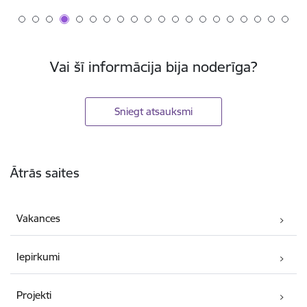
Vai šī informācija bija noderīga?
Sniegt atsauksmi
Kājene
Ātrās saites
Vakances
Iepirkumi
Projekti