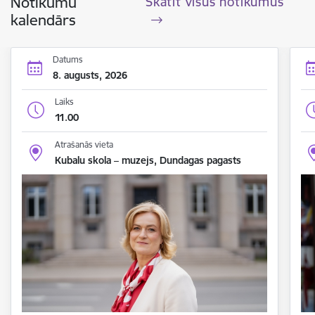
Notikumu
Skatīt visus notikumus
kalendārs
Datums
8. augusts, 2026
Laiks
11.00
Atrašanās vieta
Kubalu skola – muzejs, Dundagas pagasts