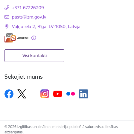
+371 67226209
E-pasts:
pasts@izm.gov.lv
Vaļņu iela 2, Rīga, LV-1050, Latvija
Visi kontakti
Sekojiet mums
© 2026 Izglītības un zinātnes ministrija, publicētā satura visas tiesības
aizsargātas.