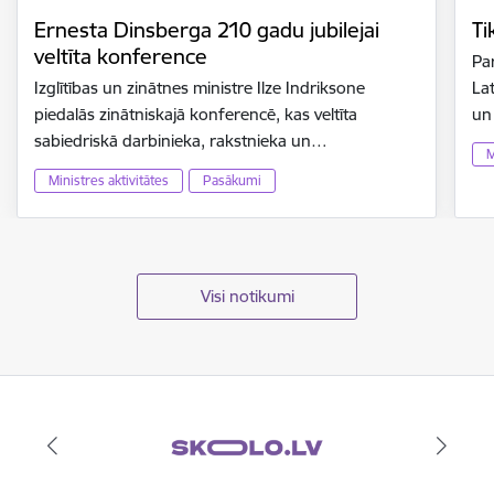
Ernesta Dinsberga 210 gadu jubilejai
Ti
veltīta konference
Par
Izglītības un zinātnes ministre Ilze Indriksone
Lat
piedalās zinātniskajā konferencē, kas veltīta
un
sabiedriskā darbinieka, rakstnieka un…
M
Ministres aktivitātes
Pasākumi
Visi notikumi