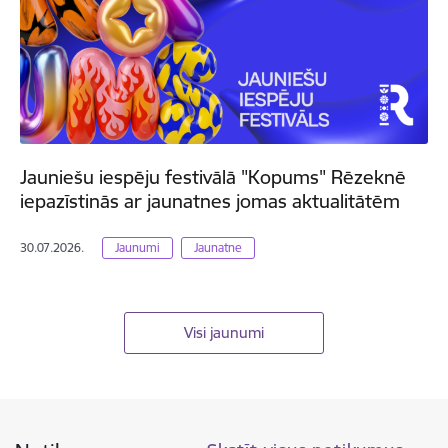
Jauniešu iespēju festivālā "Kopums" Rēzeknē
iepazīstinās ar jaunatnes jomas aktualitātēm
30.07.2026.
Jaunumi
Jaunatne
Visi jaunumi