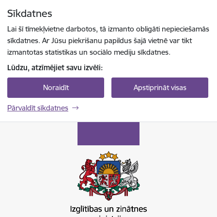
Pāriet uz lapas saturu
Sīkdatnes
Spied
lai meklētu
Enter
Lai šī tīmekļvietne darbotos, tā izmanto obligāti nepieciešamās
sīkdatnes. Ar Jūsu piekrišanu papildus šajā vietnē var tikt
izmantotas statistikas un sociālo mediju sīkdatnes.
Lūdzu, atzīmējiet savu izvēli:
Noraidīt
Apstiprināt visas
Pārvaldīt sīkdatnes
Izglītības un zinātnes ministrija