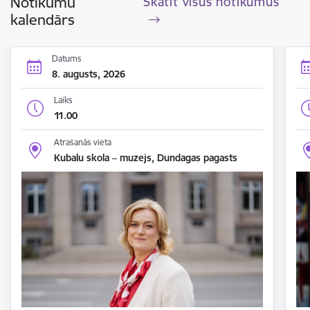
Notikumu
Skatīt visus notikumus
kalendārs
Datums
8. augusts, 2026
Laiks
11.00
Atrašanās vieta
Kubalu skola – muzejs, Dundagas pagasts