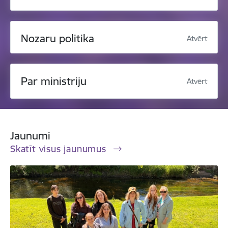
Nozaru politika
Atvērt
Par ministriju
Atvērt
Jaunumi
Skatīt visus jaunumus