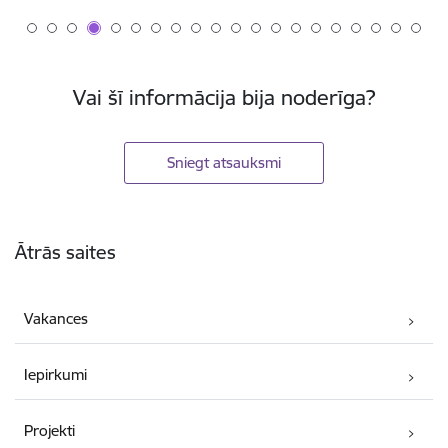
Vai šī informācija bija noderīga?
Sniegt atsauksmi
Kājene
Ātrās saites
Vakances
Iepirkumi
Projekti