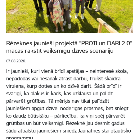
Rēzeknes jaunieši projektā “PROTI un DARI 2.0”
mācās rakstīt veiksmīgu dzīves scenāriju
07.08.2026.
Ir jaunieši, kuri vienā brīdī apstājas – neinteresē skola,
nepadodas vai nesanāk atrast darbu, trūkst skaidra
virziena, kurp doties un ko dzīvē darīt. Šādā brīdī ir
svarīgi, ka blakus ir kāds, kas uzklausa un palīdz
pārvarēt grūtības. Tā mērķis nav tikai palīdzēt
jauniešiem apgūt dzīvei noderīgas prasmes, bet sniegt
ko daudz būtiskāku – pārliecību, ka viņi spēj pārvarēt
grūtības un būt veiksmīgi. Rēzeknē jau desmit gadus
šādu atbalstu jauniešiem sniedz Jaunatnes starptautisko
programmu…