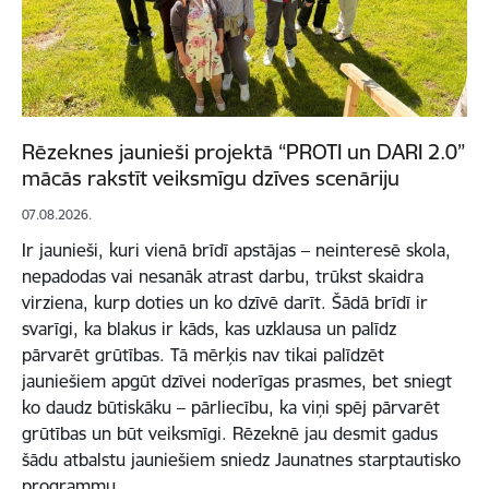
Rēzeknes jaunieši projektā “PROTI un DARI 2.0”
mācās rakstīt veiksmīgu dzīves scenāriju
07.08.2026.
Ir jaunieši, kuri vienā brīdī apstājas – neinteresē skola,
nepadodas vai nesanāk atrast darbu, trūkst skaidra
virziena, kurp doties un ko dzīvē darīt. Šādā brīdī ir
svarīgi, ka blakus ir kāds, kas uzklausa un palīdz
pārvarēt grūtības. Tā mērķis nav tikai palīdzēt
jauniešiem apgūt dzīvei noderīgas prasmes, bet sniegt
ko daudz būtiskāku – pārliecību, ka viņi spēj pārvarēt
grūtības un būt veiksmīgi. Rēzeknē jau desmit gadus
šādu atbalstu jauniešiem sniedz Jaunatnes starptautisko
programmu…