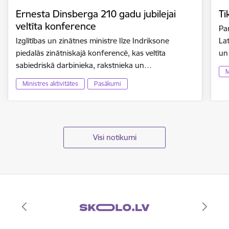
Ernesta Dinsberga 210 gadu jubilejai
Ti
veltīta konference
Par
Izglītības un zinātnes ministre Ilze Indriksone
Lat
piedalās zinātniskajā konferencē, kas veltīta
un
sabiedriskā darbinieka, rakstnieka un…
M
Ministres aktivitātes
Pasākumi
Visi notikumi