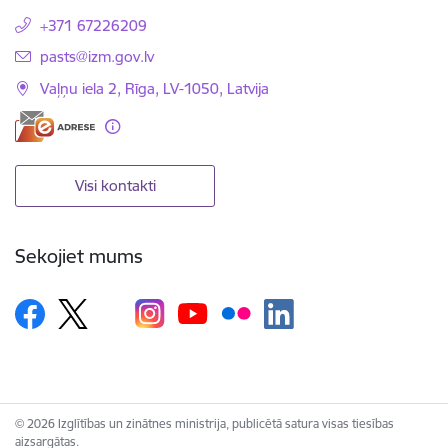
+371 67226209
E-pasts:
pasts@izm.gov.lv
Vaļņu iela 2, Rīga, LV-1050, Latvija
Visi kontakti
Sekojiet mums
© 2026 Izglītības un zinātnes ministrija, publicētā satura visas tiesības
aizsargātas.