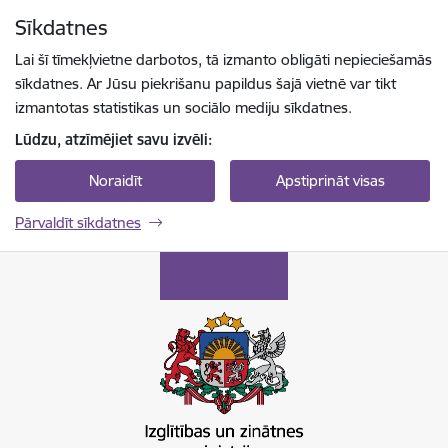
Pāriet uz lapas saturu
Sīkdatnes
Spied
lai meklētu
Enter
Lai šī tīmekļvietne darbotos, tā izmanto obligāti nepieciešamās
sīkdatnes. Ar Jūsu piekrišanu papildus šajā vietnē var tikt
izmantotas statistikas un sociālo mediju sīkdatnes.
Lūdzu, atzīmējiet savu izvēli:
Noraidīt
Apstiprināt visas
Pārvaldīt sīkdatnes
Izglītības un zinātnes ministrija