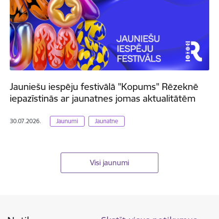
Jauniešu iespēju festivālā "Kopums" Rēzeknē
iepazīstinās ar jaunatnes jomas aktualitātēm
30.07.2026.
Jaunumi
Jaunatne
Visi jaunumi