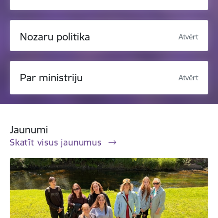
Nozaru politika
Atvērt
Par ministriju
Atvērt
Jaunumi
Skatīt visus jaunumus