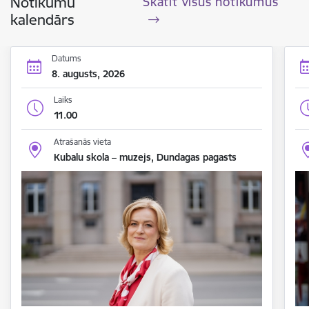
Notikumu
Skatīt visus notikumus
kalendārs
Datums
8. augusts, 2026
Laiks
11.00
Atrašanās vieta
Kubalu skola – muzejs, Dundagas pagasts