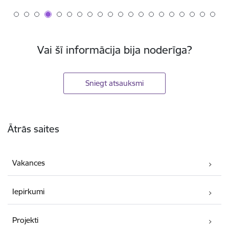
Vai šī informācija bija noderīga?
Sniegt atsauksmi
Kājene
Ātrās saites
Vakances
Iepirkumi
Projekti