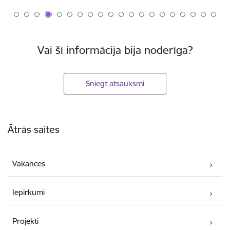
Vai šī informācija bija noderīga?
Sniegt atsauksmi
Kājene
Ātrās saites
Vakances
Iepirkumi
Projekti