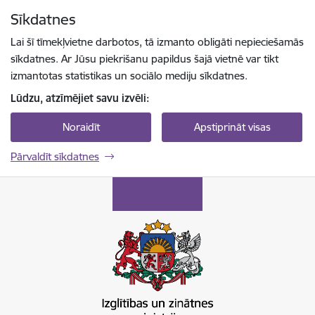
Pāriet uz lapas saturu
Sīkdatnes
Spied
lai meklētu
Enter
Lai šī tīmekļvietne darbotos, tā izmanto obligāti nepieciešamās
sīkdatnes. Ar Jūsu piekrišanu papildus šajā vietnē var tikt
izmantotas statistikas un sociālo mediju sīkdatnes.
Lūdzu, atzīmējiet savu izvēli:
Noraidīt
Apstiprināt visas
Pārvaldīt sīkdatnes
Izglītības un zinātnes ministrija