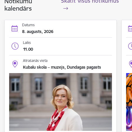
Notikumu
Skatīt visus notikumus
kalendārs
Datums
8. augusts, 2026
Laiks
11.00
Atrašanās vieta
Kubalu skola – muzejs, Dundagas pagasts