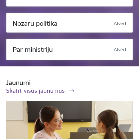
Nozaru politika
Atvērt
Par ministriju
Atvērt
Jaunumi
Skatīt visus jaunumus