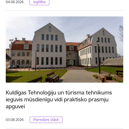
04.08.2026.
Izglītība
Kuldīgas Tehnoloģiju un tūrisma tehnikums
ieguvis mūsdienīgu vidi praktisko prasmju
apguvei
03.08.2026.
Pieredzes stāsti