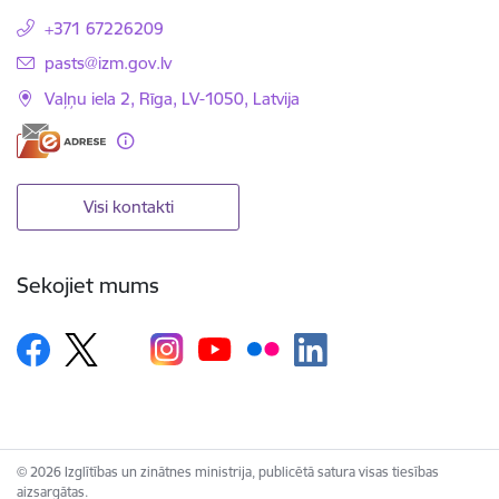
+371 67226209
E-pasts:
pasts@izm.gov.lv
Vaļņu iela 2, Rīga, LV-1050, Latvija
Visi kontakti
Sekojiet mums
© 2026 Izglītības un zinātnes ministrija, publicētā satura visas tiesības
aizsargātas.