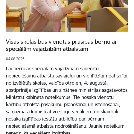
Visās skolās būs vienotas prasības bērnu ar
speciālām vajadzībām atbalstam
04.08.2026.
Lai bērni ar speciālām vajadzībām saņemtu
nepieciešamo atbalstu savlaicīgi un vienlīdzīgi neatkarīgi
no izvēlētās skolas, valdība otrdien, 4. augustā,
apstiprināja Izglītības un zinātnes ministrijas sagatavotos
Ministru kabineta noteikumus. Tie nosaka vienotu
kārtību atbalsta pasākumu plānošanai un īstenošanai,
samazina administratīvo slogu vecākiem un skaidrāk
nosaka izglītības iestāžu atbildību par bērnam
nepieciešamā atbalsta nodrošināšanu. Jaunie noteikumi
paredz, ka vecākiem izglītības…