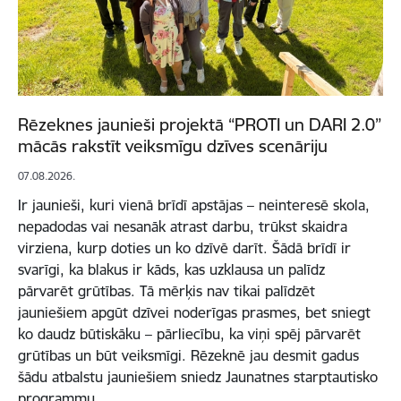
Rēzeknes jaunieši projektā “PROTI un DARI 2.0”
mācās rakstīt veiksmīgu dzīves scenāriju
07.08.2026.
Ir jaunieši, kuri vienā brīdī apstājas – neinteresē skola,
nepadodas vai nesanāk atrast darbu, trūkst skaidra
virziena, kurp doties un ko dzīvē darīt. Šādā brīdī ir
svarīgi, ka blakus ir kāds, kas uzklausa un palīdz
pārvarēt grūtības. Tā mērķis nav tikai palīdzēt
jauniešiem apgūt dzīvei noderīgas prasmes, bet sniegt
ko daudz būtiskāku – pārliecību, ka viņi spēj pārvarēt
grūtības un būt veiksmīgi. Rēzeknē jau desmit gadus
šādu atbalstu jauniešiem sniedz Jaunatnes starptautisko
programmu…