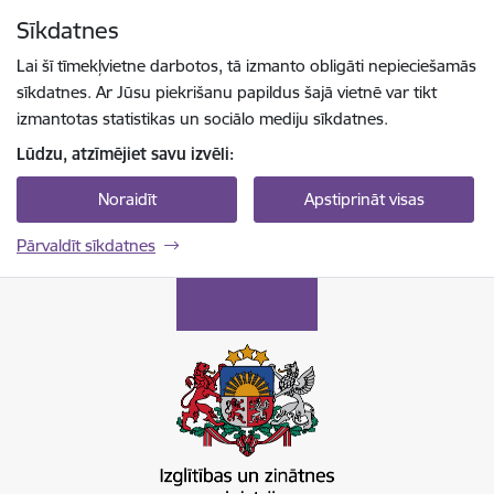
Pāriet uz lapas saturu
Sīkdatnes
Spied
lai meklētu
Enter
Lai šī tīmekļvietne darbotos, tā izmanto obligāti nepieciešamās
sīkdatnes. Ar Jūsu piekrišanu papildus šajā vietnē var tikt
izmantotas statistikas un sociālo mediju sīkdatnes.
Lūdzu, atzīmējiet savu izvēli:
Noraidīt
Apstiprināt visas
Pārvaldīt sīkdatnes
Izglītības un zinātnes ministrija