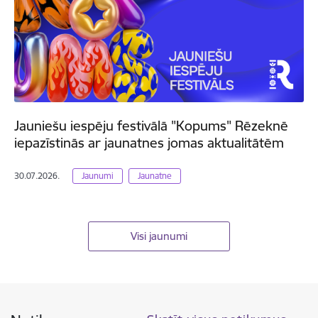
Jauniešu iespēju festivālā "Kopums" Rēzeknē
iepazīstinās ar jaunatnes jomas aktualitātēm
30.07.2026.
Jaunumi
Jaunatne
Visi jaunumi