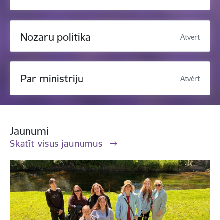
Nozaru politika
Atvērt
Par ministriju
Atvērt
Jaunumi
Skatīt visus jaunumus