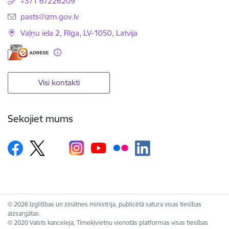
+371 67226209
E-pasts:
pasts@izm.gov.lv
Vaļņu iela 2, Rīga, LV-1050, Latvija
Visi kontakti
Sekojiet mums
© 2026 Izglītības un zinātnes ministrija, publicētā satura visas tiesības
aizsargātas.
© 2020 Valsts kanceleja, Tīmekļvietņu vienotās platformas visas tiesības