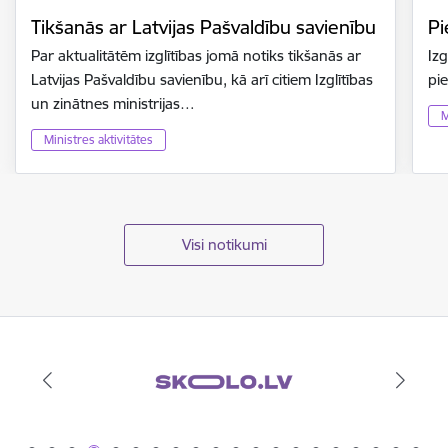
Tikšanās ar Latvijas Pašvaldību savienību
Pi
Par aktualitātēm izglītības jomā notiks tikšanās ar
Izg
Latvijas Pašvaldību savienību, kā arī citiem Izglītības
pi
un zinātnes ministrijas…
M
Ministres aktivitātes
Visi notikumi