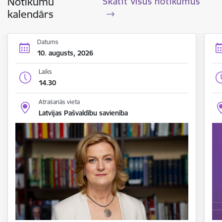
Notikumu
Skatīt visus notikumus
kalendārs
Datums
10. augusts, 2026
Laiks
14.30
Atrašanās vieta
Latvijas Pašvaldību savienība