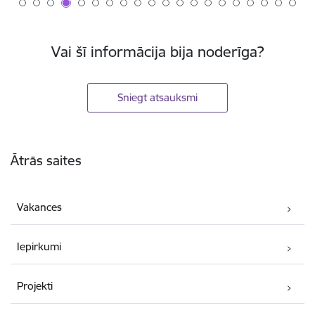
Vai šī informācija bija noderīga?
Sniegt atsauksmi
Kājene
Ātrās saites
Vakances
Iepirkumi
Projekti