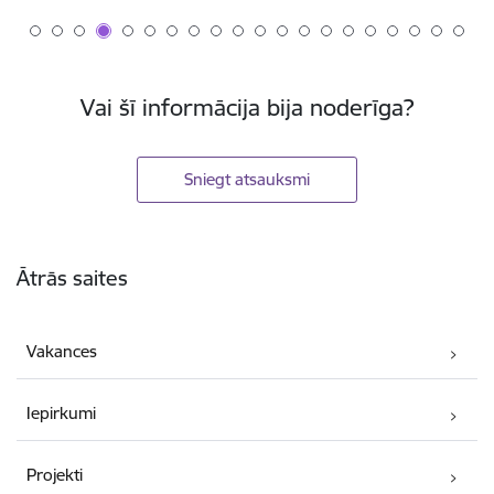
Vai šī informācija bija noderīga?
Sniegt atsauksmi
Kājene
Ātrās saites
Vakances
Iepirkumi
Projekti