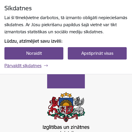
Pāriet uz lapas saturu
Sīkdatnes
Spied
lai meklētu
Enter
Lai šī tīmekļvietne darbotos, tā izmanto obligāti nepieciešamās
sīkdatnes. Ar Jūsu piekrišanu papildus šajā vietnē var tikt
izmantotas statistikas un sociālo mediju sīkdatnes.
Lūdzu, atzīmējiet savu izvēli:
Noraidīt
Apstiprināt visas
Pārvaldīt sīkdatnes
Izglītības un zinātnes ministrija