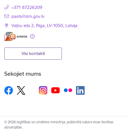
+371 67226209
E-pasts:
pasts@izm.gov.lv
Vaļņu iela 2, Rīga, LV-1050, Latvija
Visi kontakti
Sekojiet mums
© 2026 Izglītības un zinātnes ministrija, publicētā satura visas tiesības
aizsargātas.