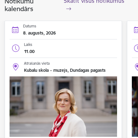
Notikumu
Skatīt visus notikumus
kalendārs
Datums
8. augusts, 2026
Laiks
11.00
Atrašanās vieta
Kubalu skola – muzejs, Dundagas pagasts