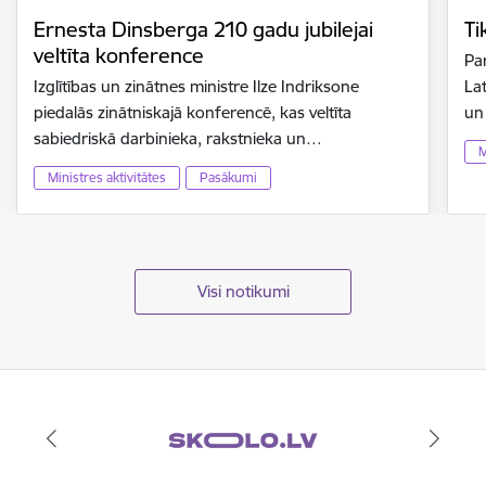
Ernesta Dinsberga 210 gadu jubilejai
Ti
veltīta konference
Par
Izglītības un zinātnes ministre Ilze Indriksone
Lat
piedalās zinātniskajā konferencē, kas veltīta
un
sabiedriskā darbinieka, rakstnieka un…
M
Ministres aktivitātes
Pasākumi
Visi notikumi