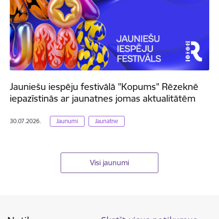
Jauniešu iespēju festivālā "Kopums" Rēzeknē
iepazīstinās ar jaunatnes jomas aktualitātēm
30.07.2026.
Jaunumi
Jaunatne
Visi jaunumi