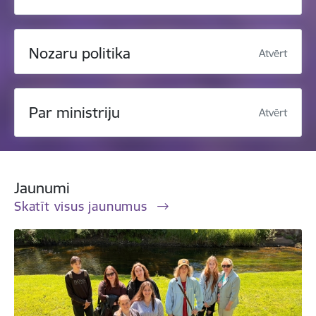
Nozaru politika
Atvērt
Par ministriju
Atvērt
Jaunumi
Skatīt visus jaunumus