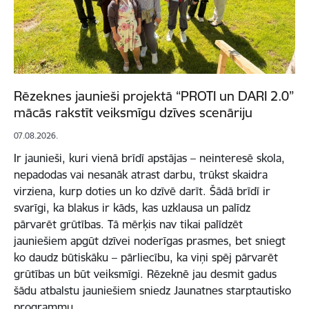
Rēzeknes jaunieši projektā “PROTI un DARI 2.0”
mācās rakstīt veiksmīgu dzīves scenāriju
07.08.2026.
Ir jaunieši, kuri vienā brīdī apstājas – neinteresē skola,
nepadodas vai nesanāk atrast darbu, trūkst skaidra
virziena, kurp doties un ko dzīvē darīt. Šādā brīdī ir
svarīgi, ka blakus ir kāds, kas uzklausa un palīdz
pārvarēt grūtības. Tā mērķis nav tikai palīdzēt
jauniešiem apgūt dzīvei noderīgas prasmes, bet sniegt
ko daudz būtiskāku – pārliecību, ka viņi spēj pārvarēt
grūtības un būt veiksmīgi. Rēzeknē jau desmit gadus
šādu atbalstu jauniešiem sniedz Jaunatnes starptautisko
programmu…