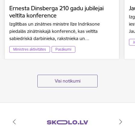
Ernesta Dinsberga 210 gadu jubilejai
Ja
veltīta konference
Izg
Izglītības un zinātnes ministre Ilze Indriksone
ies
piedalās zinātniskajā konferencē, kas veltīta
Ja
sabiedriskā darbinieka, rakstnieka un…
J
Ministres aktivitātes
Pasākumi
Visi notikumi