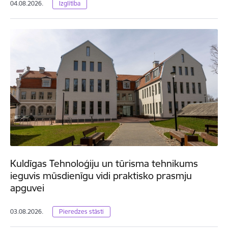
04.08.2026.
Izglītība
Kuldīgas Tehnoloģiju un tūrisma tehnikums
ieguvis mūsdienīgu vidi praktisko prasmju
apguvei
03.08.2026.
Pieredzes stāsti