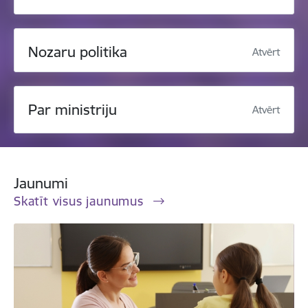
Nozaru politika
Atvērt
Par ministriju
Atvērt
Jaunumi
Skatīt visus jaunumus