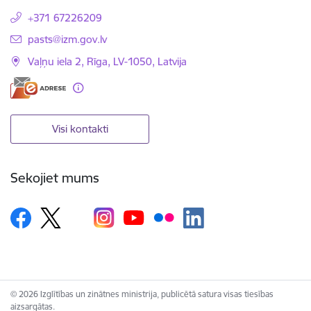
+371 67226209
E-pasts:
pasts@izm.gov.lv
Vaļņu iela 2, Rīga, LV-1050, Latvija
Visi kontakti
Sekojiet mums
© 2026 Izglītības un zinātnes ministrija, publicētā satura visas tiesības
aizsargātas.