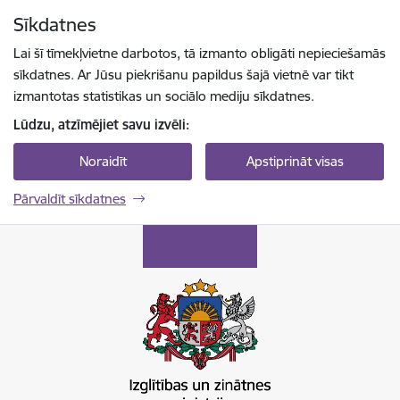
Pāriet uz lapas saturu
Sīkdatnes
Spied
lai meklētu
Enter
Lai šī tīmekļvietne darbotos, tā izmanto obligāti nepieciešamās
sīkdatnes. Ar Jūsu piekrišanu papildus šajā vietnē var tikt
izmantotas statistikas un sociālo mediju sīkdatnes.
Lūdzu, atzīmējiet savu izvēli:
Noraidīt
Apstiprināt visas
Pārvaldīt sīkdatnes
Izglītības un zinātnes ministrija