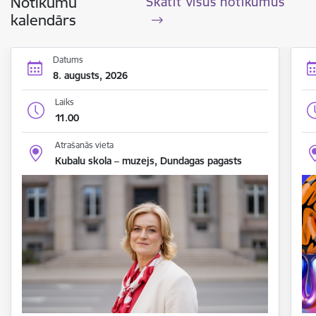
Notikumu
Skatīt visus notikumus
kalendārs
Datums
8. augusts, 2026
Laiks
11.00
Atrašanās vieta
Kubalu skola – muzejs, Dundagas pagasts