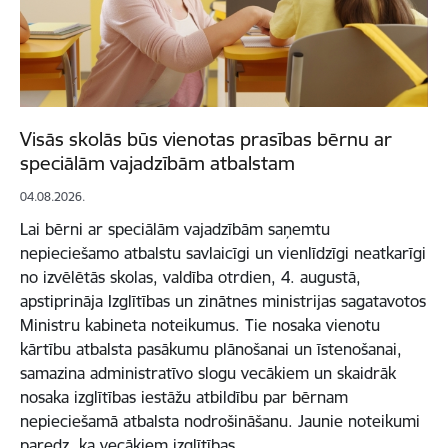
Visās skolās būs vienotas prasības bērnu ar
speciālām vajadzībām atbalstam
04.08.2026.
Lai bērni ar speciālām vajadzībām saņemtu
nepieciešamo atbalstu savlaicīgi un vienlīdzīgi neatkarīgi
no izvēlētās skolas, valdība otrdien, 4. augustā,
apstiprināja Izglītības un zinātnes ministrijas sagatavotos
Ministru kabineta noteikumus. Tie nosaka vienotu
kārtību atbalsta pasākumu plānošanai un īstenošanai,
samazina administratīvo slogu vecākiem un skaidrāk
nosaka izglītības iestāžu atbildību par bērnam
nepieciešamā atbalsta nodrošināšanu. Jaunie noteikumi
paredz, ka vecākiem izglītības…