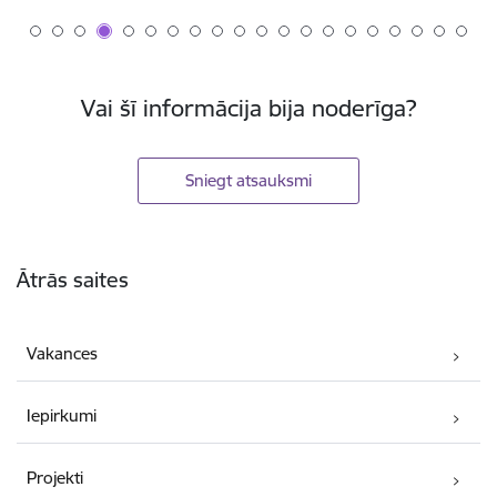
Vai šī informācija bija noderīga?
Sniegt atsauksmi
Kājene
Ātrās saites
Vakances
Iepirkumi
Projekti