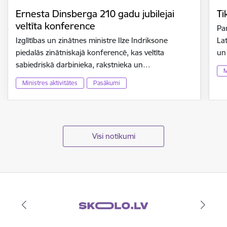
Ernesta Dinsberga 210 gadu jubilejai
Ti
veltīta konference
Par
Izglītības un zinātnes ministre Ilze Indriksone
Lat
piedalās zinātniskajā konferencē, kas veltīta
un
sabiedriskā darbinieka, rakstnieka un…
M
Ministres aktivitātes
Pasākumi
Visi notikumi