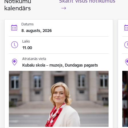
Notikumu
Skatīt visus notikumus
kalendārs
Datums
8. augusts, 2026
Laiks
11.00
Atrašanās vieta
Kubalu skola – muzejs, Dundagas pagasts