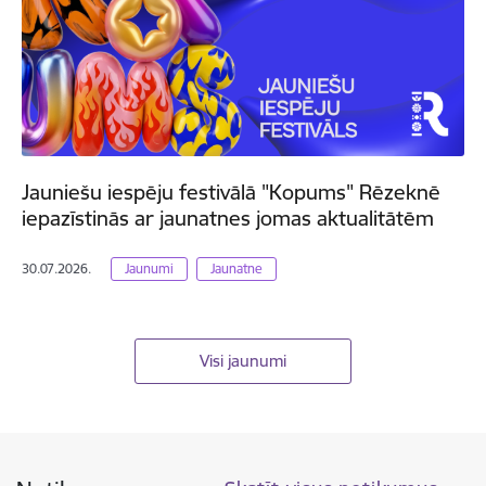
Jauniešu iespēju festivālā "Kopums" Rēzeknē
iepazīstinās ar jaunatnes jomas aktualitātēm
30.07.2026.
Jaunumi
Jaunatne
Visi jaunumi