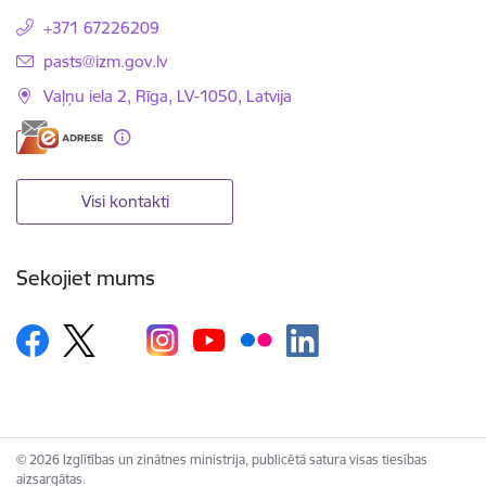
+371 67226209
E-pasts:
pasts@izm.gov.lv
Vaļņu iela 2, Rīga, LV-1050, Latvija
Visi kontakti
Sekojiet mums
© 2026 Izglītības un zinātnes ministrija, publicētā satura visas tiesības
aizsargātas.