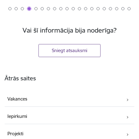
Vai šī informācija bija noderīga?
Sniegt atsauksmi
Kājene
Ātrās saites
Vakances
Iepirkumi
Projekti