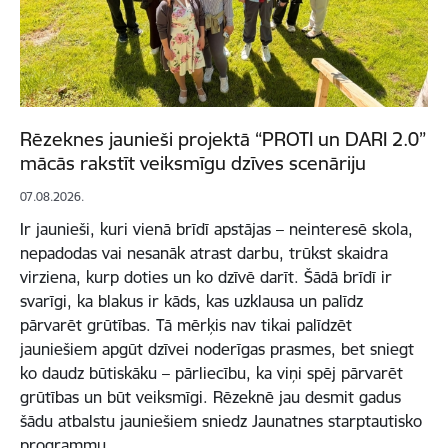
Rēzeknes jaunieši projektā “PROTI un DARI 2.0”
mācās rakstīt veiksmīgu dzīves scenāriju
07.08.2026.
Ir jaunieši, kuri vienā brīdī apstājas – neinteresē skola,
nepadodas vai nesanāk atrast darbu, trūkst skaidra
virziena, kurp doties un ko dzīvē darīt. Šādā brīdī ir
svarīgi, ka blakus ir kāds, kas uzklausa un palīdz
pārvarēt grūtības. Tā mērķis nav tikai palīdzēt
jauniešiem apgūt dzīvei noderīgas prasmes, bet sniegt
ko daudz būtiskāku – pārliecību, ka viņi spēj pārvarēt
grūtības un būt veiksmīgi. Rēzeknē jau desmit gadus
šādu atbalstu jauniešiem sniedz Jaunatnes starptautisko
programmu…