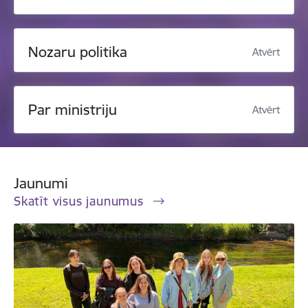
Nozaru politika
Atvērt
Par ministriju
Atvērt
Jaunumi
Skatīt visus jaunumus