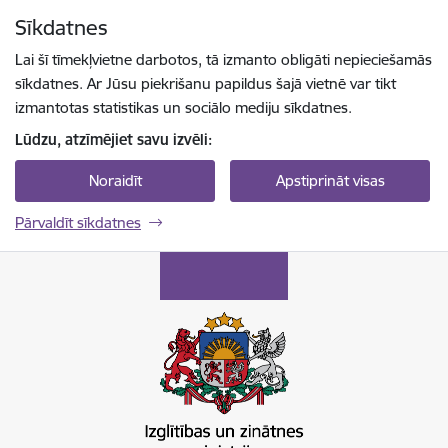
Pāriet uz lapas saturu
Sīkdatnes
Spied
lai meklētu
Enter
Lai šī tīmekļvietne darbotos, tā izmanto obligāti nepieciešamās
sīkdatnes. Ar Jūsu piekrišanu papildus šajā vietnē var tikt
izmantotas statistikas un sociālo mediju sīkdatnes.
Lūdzu, atzīmējiet savu izvēli:
Noraidīt
Apstiprināt visas
Pārvaldīt sīkdatnes
Izglītības un zinātnes ministrija