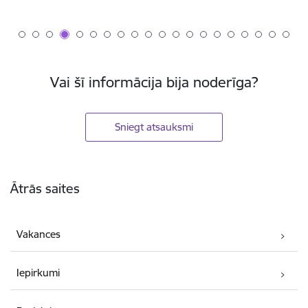
Vai šī informācija bija noderīga?
Sniegt atsauksmi
Kājene
Ātrās saites
Vakances
Iepirkumi