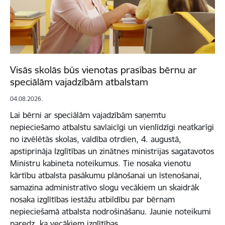
Visās skolās būs vienotas prasības bērnu ar
speciālām vajadzībām atbalstam
04.08.2026.
Lai bērni ar speciālām vajadzībām saņemtu
nepieciešamo atbalstu savlaicīgi un vienlīdzīgi neatkarīgi
no izvēlētās skolas, valdība otrdien, 4. augustā,
apstiprināja Izglītības un zinātnes ministrijas sagatavotos
Ministru kabineta noteikumus. Tie nosaka vienotu
kārtību atbalsta pasākumu plānošanai un īstenošanai,
samazina administratīvo slogu vecākiem un skaidrāk
nosaka izglītības iestāžu atbildību par bērnam
nepieciešamā atbalsta nodrošināšanu. Jaunie noteikumi
paredz, ka vecākiem izglītības…