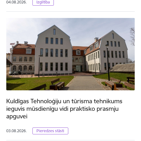
04.08.2026.
Izglītība
Kuldīgas Tehnoloģiju un tūrisma tehnikums
ieguvis mūsdienīgu vidi praktisko prasmju
apguvei
03.08.2026.
Pieredzes stāsti