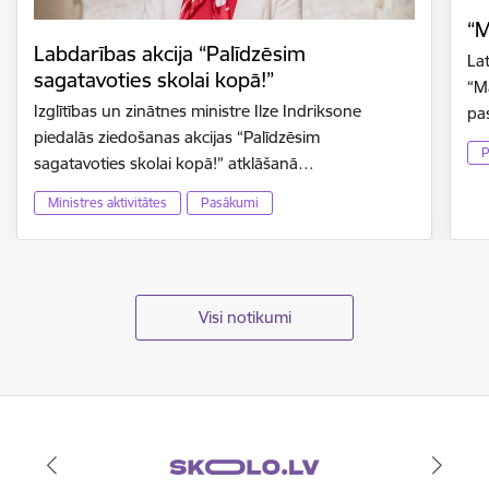
“M
Labdarības akcija “Palīdzēsim
La
sagatavoties skolai kopā!”
“M
Izglītības un zinātnes ministre Ilze Indriksone
pa
piedalās ziedošanas akcijas “Palīdzēsim
P
sagatavoties skolai kopā!” atklāšanā…
Ministres aktivitātes
Pasākumi
Visi notikumi