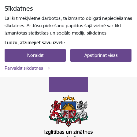
Pāriet uz lapas saturu
Sīkdatnes
Spied
lai meklētu
Enter
Lai šī tīmekļvietne darbotos, tā izmanto obligāti nepieciešamās
sīkdatnes. Ar Jūsu piekrišanu papildus šajā vietnē var tikt
izmantotas statistikas un sociālo mediju sīkdatnes.
Lūdzu, atzīmējiet savu izvēli:
Noraidīt
Apstiprināt visas
Pārvaldīt sīkdatnes
Izglītības un zinātnes ministrija