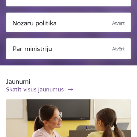
Nozaru politika
Atvērt
Par ministriju
Atvērt
Jaunumi
Skatīt visus jaunumus