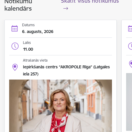
Notikumu
Skatīt visus notikumus
kalendārs
Datums
6. augusts, 2026
Laiks
11.00
Atrašanās vieta
Iepirkšanās centrs “AKROPOLE Rīga” (Latgales
iela 257)