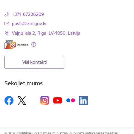
+371 67226209
E-pasts:
pasts@izm.gov.lv
Vaļņu iela 2, Rīga, LV-1050, Latvija
Visi kontakti
Sekojiet mums
© 2026 Izglītības un zinātnes ministrija, publicētā satura visas tiesības