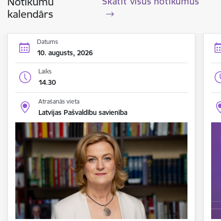
Notikumu
Skatīt visus notikumus
kalendārs
Datums
10. augusts, 2026
Laiks
14.30
Atrašanās vieta
Latvijas Pašvaldību savienība