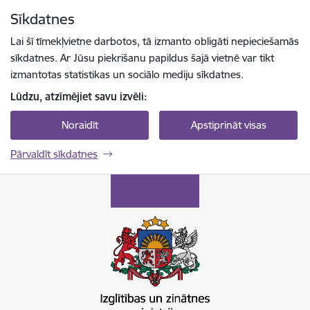
Pāriet uz lapas saturu
Sīkdatnes
Spied
lai meklētu
Enter
Lai šī tīmekļvietne darbotos, tā izmanto obligāti nepieciešamās
sīkdatnes. Ar Jūsu piekrišanu papildus šajā vietnē var tikt
izmantotas statistikas un sociālo mediju sīkdatnes.
Lūdzu, atzīmējiet savu izvēli:
Noraidīt
Apstiprināt visas
Pārvaldīt sīkdatnes
Izglītības un zinātnes ministrija