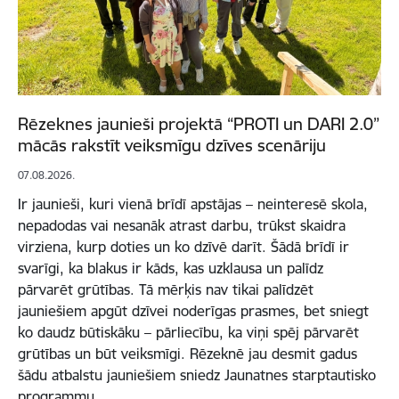
Rēzeknes jaunieši projektā “PROTI un DARI 2.0”
mācās rakstīt veiksmīgu dzīves scenāriju
07.08.2026.
Ir jaunieši, kuri vienā brīdī apstājas – neinteresē skola,
nepadodas vai nesanāk atrast darbu, trūkst skaidra
virziena, kurp doties un ko dzīvē darīt. Šādā brīdī ir
svarīgi, ka blakus ir kāds, kas uzklausa un palīdz
pārvarēt grūtības. Tā mērķis nav tikai palīdzēt
jauniešiem apgūt dzīvei noderīgas prasmes, bet sniegt
ko daudz būtiskāku – pārliecību, ka viņi spēj pārvarēt
grūtības un būt veiksmīgi. Rēzeknē jau desmit gadus
šādu atbalstu jauniešiem sniedz Jaunatnes starptautisko
programmu…