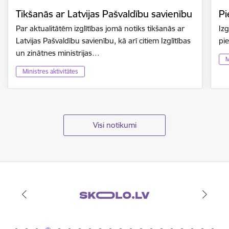
Tikšanās ar Latvijas Pašvaldību savienību
Pi
Par aktualitātēm izglītības jomā notiks tikšanās ar
Izg
Latvijas Pašvaldību savienību, kā arī citiem Izglītības
pi
un zinātnes ministrijas…
M
Ministres aktivitātes
Visi notikumi