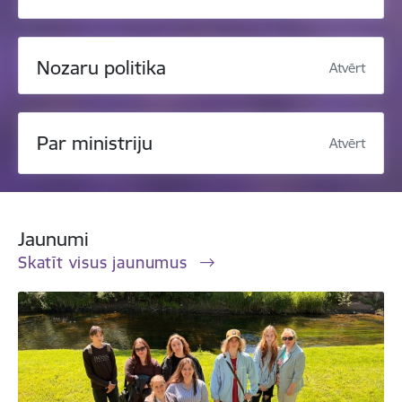
Nozaru politika
Atvērt
Par ministriju
Atvērt
Jaunumi
Skatīt visus jaunumus