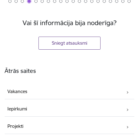
Vai šī informācija bija noderīga?
Sniegt atsauksmi
Kājene
Ātrās saites
Vakances
Iepirkumi
Projekti