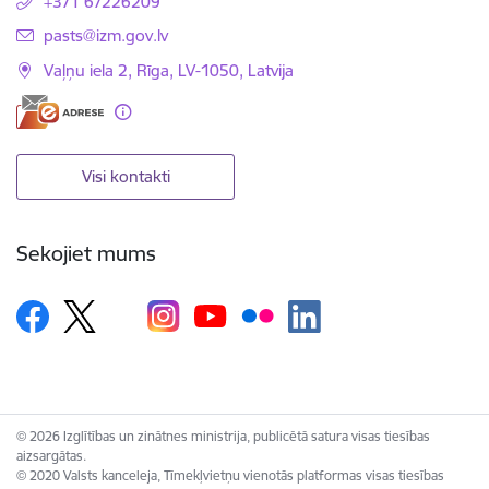
+371 67226209
E-pasts:
pasts@izm.gov.lv
Vaļņu iela 2, Rīga, LV-1050, Latvija
Visi kontakti
Sekojiet mums
© 2026 Izglītības un zinātnes ministrija, publicētā satura visas tiesības
aizsargātas.
© 2020 Valsts kanceleja, Tīmekļvietņu vienotās platformas visas tiesības