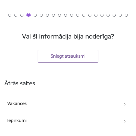
Vai šī informācija bija noderīga?
Sniegt atsauksmi
Kājene
Ātrās saites
Vakances
Iepirkumi