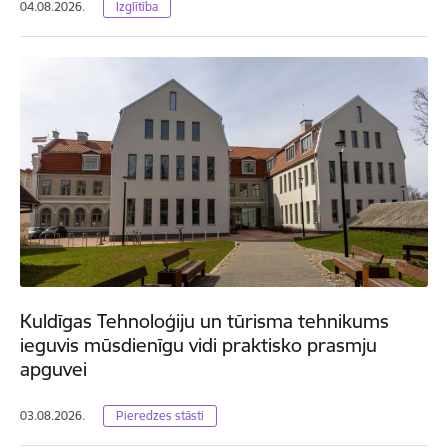
04.08.2026.
Izglītība
Kuldīgas Tehnoloģiju un tūrisma tehnikums
ieguvis mūsdienīgu vidi praktisko prasmju
apguvei
03.08.2026.
Pieredzes stāsti