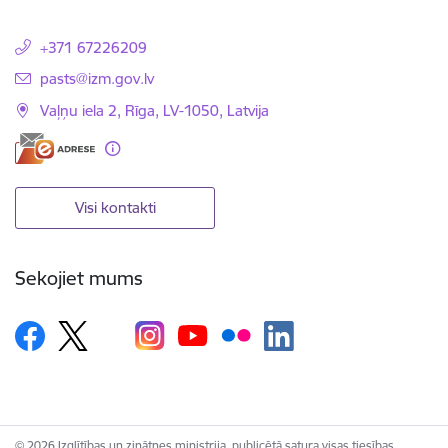
+371 67226209
E-pasts:
pasts@izm.gov.lv
Vaļņu iela 2, Rīga, LV-1050, Latvija
Visi kontakti
Sekojiet mums
© 2026 Izglītības un zinātnes ministrija, publicētā satura visas tiesības