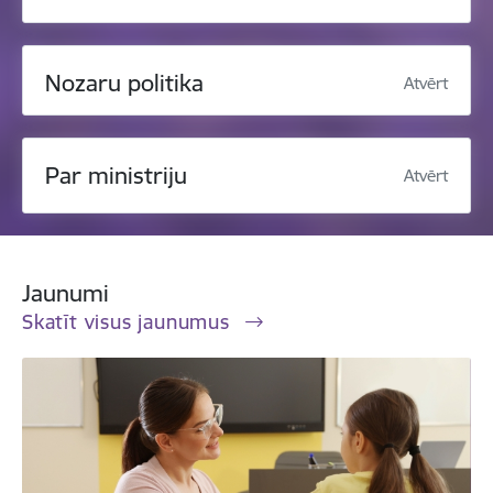
Nozaru politika
Atvērt
Par ministriju
Atvērt
Jaunumi
Skatīt visus jaunumus