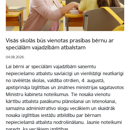
Visās skolās būs vienotas prasības bērnu ar
speciālām vajadzībām atbalstam
04.08.2026.
Lai bērni ar speciālām vajadzībām saņemtu
nepieciešamo atbalstu savlaicīgi un vienlīdzīgi neatkarīgi
no izvēlētās skolas, valdība otrdien, 4. augustā,
apstiprināja Izglītības un zinātnes ministrijas sagatavotos
Ministru kabineta noteikumus. Tie nosaka vienotu
kārtību atbalsta pasākumu plānošanai un īstenošanai,
samazina administratīvo slogu vecākiem un skaidrāk
nosaka izglītības iestāžu atbildību par bērnam
nepieciešamā atbalsta nodrošināšanu. Jaunie noteikumi
paredz, ka vecākiem izglītības…