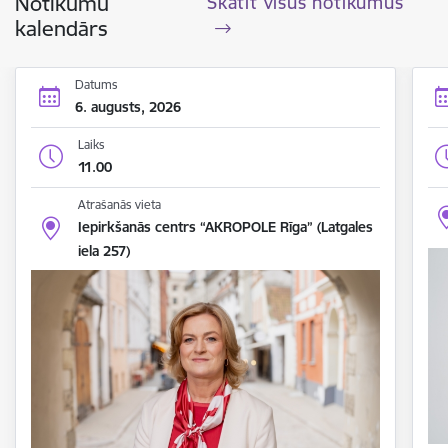
Notikumu
Skatīt visus notikumus
kalendārs
Datums
6. augusts, 2026
Laiks
11.00
Atrašanās vieta
Iepirkšanās centrs “AKROPOLE Rīga” (Latgales
iela 257)