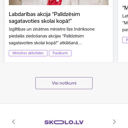
“M
Labdarības akcija “Palīdzēsim
La
sagatavoties skolai kopā!”
“M
Izglītības un zinātnes ministre Ilze Indriksone
pa
piedalās ziedošanas akcijas “Palīdzēsim
P
sagatavoties skolai kopā!” atklāšanā…
Ministres aktivitātes
Pasākumi
Visi notikumi