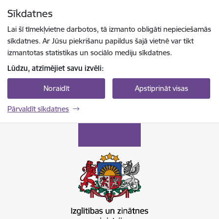
Pāriet uz lapas saturu
Sīkdatnes
Spied
lai meklētu
Enter
Lai šī tīmekļvietne darbotos, tā izmanto obligāti nepieciešamās
sīkdatnes. Ar Jūsu piekrišanu papildus šajā vietnē var tikt
izmantotas statistikas un sociālo mediju sīkdatnes.
Lūdzu, atzīmējiet savu izvēli:
Noraidīt
Apstiprināt visas
Pārvaldīt sīkdatnes
Izglītības un zinātnes ministrija