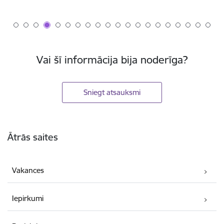
Vai šī informācija bija noderīga?
Sniegt atsauksmi
Kājene
Ātrās saites
Vakances
Iepirkumi