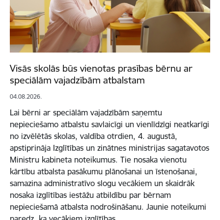
Visās skolās būs vienotas prasības bērnu ar
speciālām vajadzībām atbalstam
04.08.2026.
Lai bērni ar speciālām vajadzībām saņemtu
nepieciešamo atbalstu savlaicīgi un vienlīdzīgi neatkarīgi
no izvēlētās skolas, valdība otrdien, 4. augustā,
apstiprināja Izglītības un zinātnes ministrijas sagatavotos
Ministru kabineta noteikumus. Tie nosaka vienotu
kārtību atbalsta pasākumu plānošanai un īstenošanai,
samazina administratīvo slogu vecākiem un skaidrāk
nosaka izglītības iestāžu atbildību par bērnam
nepieciešamā atbalsta nodrošināšanu. Jaunie noteikumi
paredz, ka vecākiem izglītības…