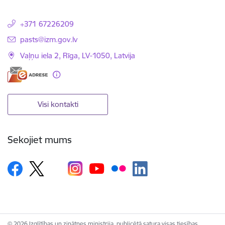
+371 67226209
E-pasts:
pasts@izm.gov.lv
Vaļņu iela 2, Rīga, LV-1050, Latvija
Visi kontakti
Sekojiet mums
© 2026 Izglītības un zinātnes ministrija, publicētā satura visas tiesības