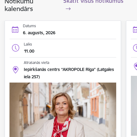
Notikumu
Skatīt visus notikumus
kalendārs
Datums
6. augusts, 2026
Laiks
11.00
Atrašanās vieta
Iepirkšanās centrs “AKROPOLE Rīga” (Latgales
iela 257)