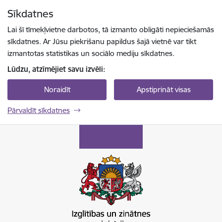
Pāriet uz lapas saturu
Sīkdatnes
Spied
lai meklētu
Enter
Lai šī tīmekļvietne darbotos, tā izmanto obligāti nepieciešamās
sīkdatnes. Ar Jūsu piekrišanu papildus šajā vietnē var tikt
izmantotas statistikas un sociālo mediju sīkdatnes.
Lūdzu, atzīmējiet savu izvēli:
Noraidīt
Apstiprināt visas
Pārvaldīt sīkdatnes
Izglītības un zinātnes ministrija