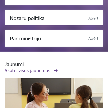
Nozaru politika
Atvērt
Par ministriju
Atvērt
Jaunumi
Skatīt visus jaunumus