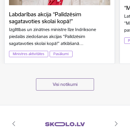
“M
Labdarības akcija “Palīdzēsim
La
sagatavoties skolai kopā!”
“M
Izglītības un zinātnes ministre Ilze Indriksone
pa
piedalās ziedošanas akcijas “Palīdzēsim
P
sagatavoties skolai kopā!” atklāšanā…
Ministres aktivitātes
Pasākumi
Visi notikumi