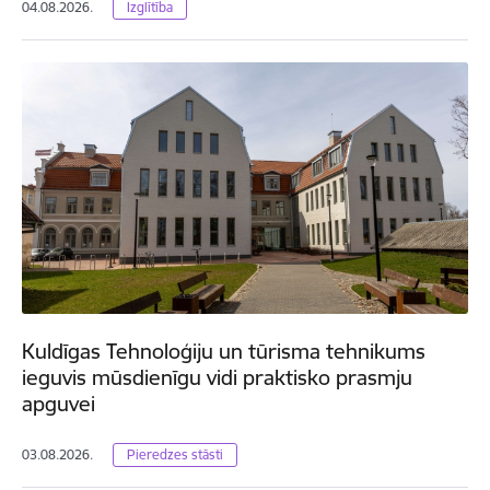
04.08.2026.
Izglītība
Kuldīgas Tehnoloģiju un tūrisma tehnikums
ieguvis mūsdienīgu vidi praktisko prasmju
apguvei
03.08.2026.
Pieredzes stāsti