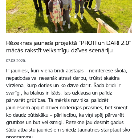
Rēzeknes jaunieši projektā “PROTI un DARI 2.0”
mācās rakstīt veiksmīgu dzīves scenāriju
07.08.2026.
Ir jaunieši, kuri vienā brīdī apstājas – neinteresē skola,
nepadodas vai nesanāk atrast darbu, trūkst skaidra
virziena, kurp doties un ko dzīvē darīt. Šādā brīdī ir
svarīgi, ka blakus ir kāds, kas uzklausa un palīdz
pārvarēt grūtības. Tā mērķis nav tikai palīdzēt
jauniešiem apgūt dzīvei noderīgas prasmes, bet sniegt
ko daudz būtiskāku – pārliecību, ka viņi spēj pārvarēt
grūtības un būt veiksmīgi. Rēzeknē jau desmit gadus
šādu atbalstu jauniešiem sniedz Jaunatnes starptautisko
programmu…