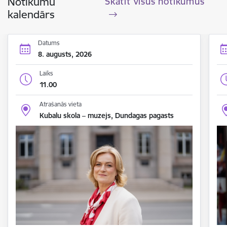
Notikumu
Skatīt visus notikumus
kalendārs
Datums
8. augusts, 2026
Laiks
11.00
Atrašanās vieta
Kubalu skola – muzejs, Dundagas pagasts