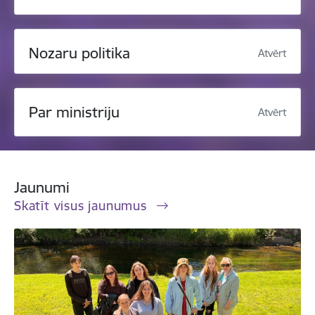
Nozaru politika
Atvērt
Par ministriju
Atvērt
Jaunumi
Skatīt visus jaunumus