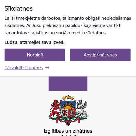
Pāriet uz lapas saturu
Sīkdatnes
Spied
lai meklētu
Enter
Lai šī tīmekļvietne darbotos, tā izmanto obligāti nepieciešamās
sīkdatnes. Ar Jūsu piekrišanu papildus šajā vietnē var tikt
izmantotas statistikas un sociālo mediju sīkdatnes.
Lūdzu, atzīmējiet savu izvēli:
Noraidīt
Apstiprināt visas
Pārvaldīt sīkdatnes
Izglītības un zinātnes ministrija