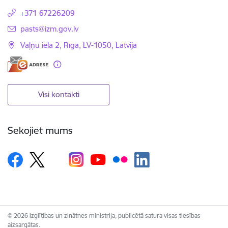
+371 67226209
E-pasts:
pasts@izm.gov.lv
Vaļņu iela 2, Rīga, LV-1050, Latvija
Visi kontakti
Sekojiet mums
© 2026 Izglītības un zinātnes ministrija, publicētā satura visas tiesības
aizsargātas.