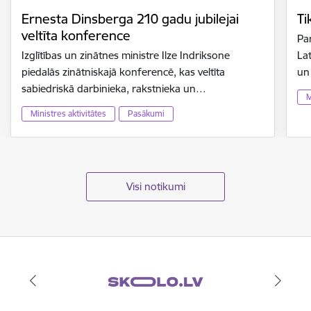
Ernesta Dinsberga 210 gadu jubilejai
Ti
veltīta konference
Par
Izglītības un zinātnes ministre Ilze Indriksone
Lat
piedalās zinātniskajā konferencē, kas veltīta
un
sabiedriskā darbinieka, rakstnieka un…
M
Ministres aktivitātes
Pasākumi
Visi notikumi