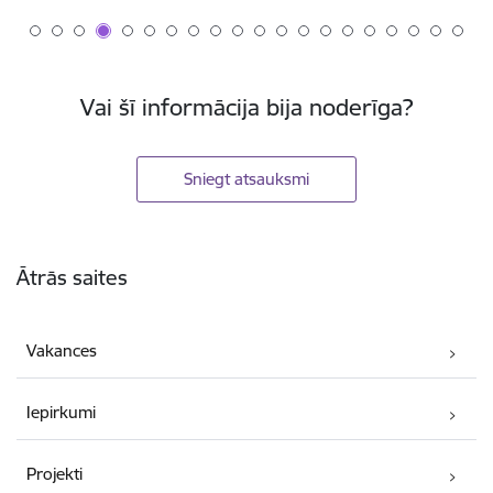
Vai šī informācija bija noderīga?
Sniegt atsauksmi
Kājene
Ātrās saites
Vakances
Iepirkumi
Projekti