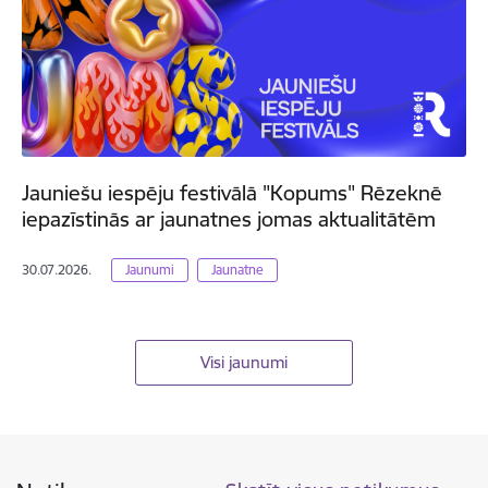
Jauniešu iespēju festivālā "Kopums" Rēzeknē
iepazīstinās ar jaunatnes jomas aktualitātēm
30.07.2026.
Jaunumi
Jaunatne
Visi jaunumi