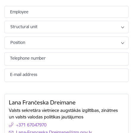
Employee
Structural unit
Position
Telephone number
E-mail address
Lana Frančeska Dreimane
Valsts sekretāra vietniece augstākās izglītības, zinātnes
un valsts valodas politikas jautājumos
+371 67047970
E-mail:
Lana-Franceska.Dreimane@izm.gov.lv