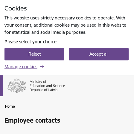
Skip to page content
Cookies
Press
to search
Enter
This website uses strictly necessary cookies to operate. With
your consent, additional cookies may be used in this website
for statistical and social media purposes.
Please select your choice:
Reject
Accept all
Manage cookies
Home
Employee contacts