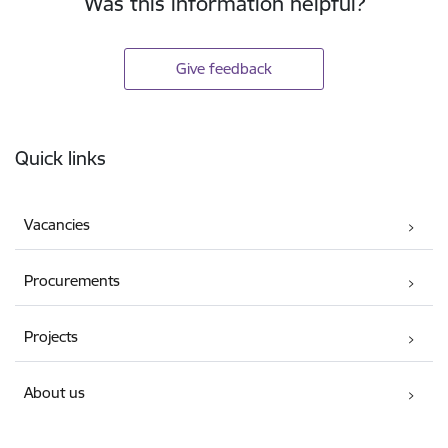
Was this information helpful?
Give feedback
Footer
Quick links
Vacancies
Procurements
Projects
About us