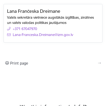
Lana Frančeska Dreimane
Valsts sekretāra vietniece augstākās izglītības, zinātnes
un valsts valodas politikas jautājumos
+371 67047970
E-mail:
Lana-Franceska.Dreimane@izm.gov.lv
Print page