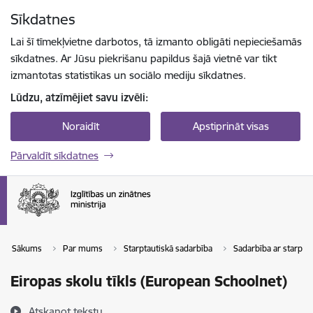
Pāriet uz lapas saturu
Sīkdatnes
Spied
lai meklētu
Enter
Lai šī tīmekļvietne darbotos, tā izmanto obligāti nepieciešamās
sīkdatnes. Ar Jūsu piekrišanu papildus šajā vietnē var tikt
izmantotas statistikas un sociālo mediju sīkdatnes.
Lūdzu, atzīmējiet savu izvēli:
Noraidīt
Apstiprināt visas
Pārvaldīt sīkdatnes
Sākums
Par mums
Starptautiskā sadarbība
Sadarbība ar starpta
Eiropas skolu tīkls (European Schoolnet)
Atskaņot tekstu