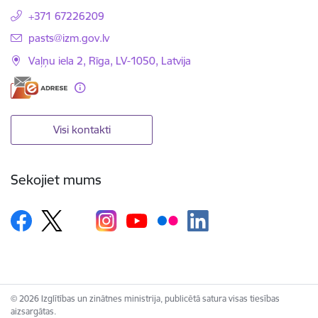
+371 67226209
E-pasts:
pasts@izm.gov.lv
Vaļņu iela 2, Rīga, LV-1050, Latvija
Visi kontakti
Sekojiet mums
© 2026 Izglītības un zinātnes ministrija, publicētā satura visas tiesības
aizsargātas.