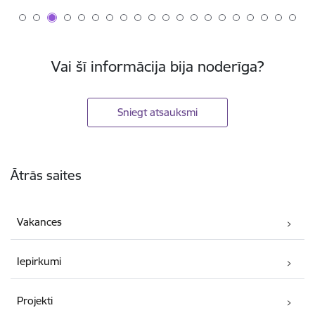
Vai šī informācija bija noderīga?
Sniegt atsauksmi
Kājene
Ātrās saites
Vakances
Iepirkumi
Projekti