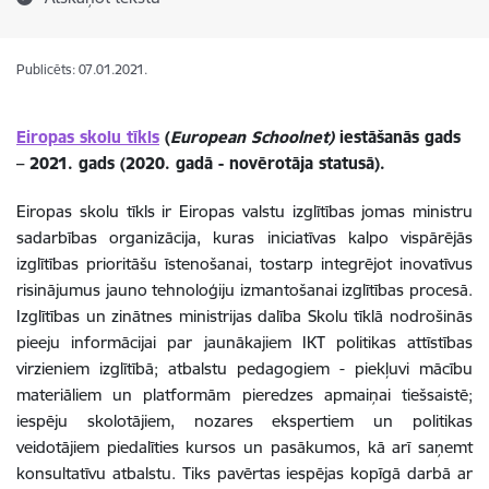
Publicēts: 07.01.2021.
Eiropas skolu tīkls
(
European Schoolnet)
iestāšanās gads
– 2021. gads (2020. gadā - novērotāja statusā).
Eiropas skolu tīkls ir Eiropas valstu izglītības jomas ministru
sadarbības organizācija, kuras iniciatīvas kalpo vispārējās
izglītības prioritāšu īstenošanai, tostarp integrējot inovatīvus
risinājumus jauno tehnoloģiju izmantošanai izglītības procesā.
Izglītības un zinātnes ministrijas dalība Skolu tīklā nodrošinās
pieeju informācijai par jaunākajiem IKT politikas attīstības
virzieniem izglītībā; atbalstu pedagogiem - piekļuvi mācību
materiāliem un platformām pieredzes apmaiņai tiešsaistē;
iespēju skolotājiem, nozares ekspertiem un politikas
veidotājiem piedalīties kursos un pasākumos, kā arī saņemt
konsultatīvu atbalstu. Tiks pavērtas iespējas kopīgā darbā ar