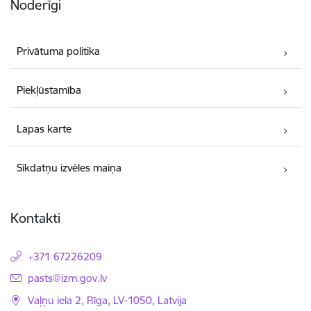
Noderīgi
Privātuma politika
Piekļūstamība
Lapas karte
Sīkdatņu izvēles maiņa
Kontakti
+371 67226209
E-pasts:
pasts@izm.gov.lv
Vaļņu iela 2, Rīga, LV-1050, Latvija