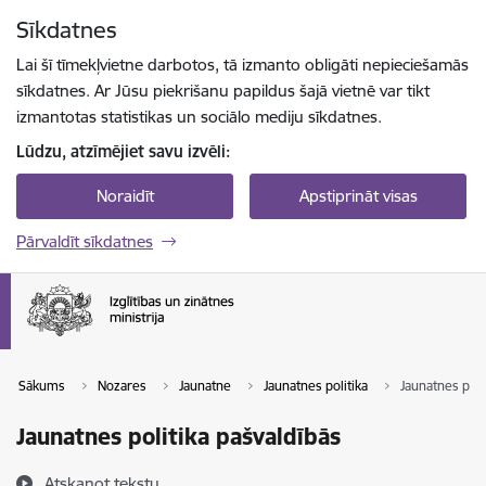
Pāriet uz lapas saturu
Sīkdatnes
Spied
lai meklētu
Enter
Lai šī tīmekļvietne darbotos, tā izmanto obligāti nepieciešamās
sīkdatnes. Ar Jūsu piekrišanu papildus šajā vietnē var tikt
izmantotas statistikas un sociālo mediju sīkdatnes.
Lūdzu, atzīmējiet savu izvēli:
Noraidīt
Apstiprināt visas
Pārvaldīt sīkdatnes
Sākums
Nozares
Jaunatne
Jaunatnes politika
Jaunatnes poli
Jaunatnes politika pašvaldībās
Atskaņot tekstu