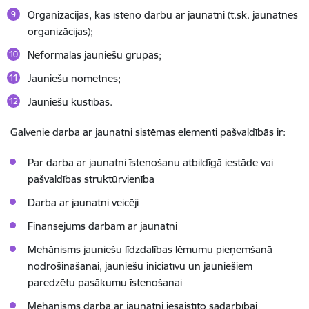
Organizācijas, kas īsteno darbu ar jaunatni (t.sk. jaunatnes
organizācijas);
Neformālas jauniešu grupas;
Jauniešu nometnes;
Jauniešu kustības.
Galvenie darba ar jaunatni sistēmas elementi pašvaldībās ir:
Par darba ar jaunatni īstenošanu atbildīgā iestāde vai
pašvaldības struktūrvienība
Darba ar jaunatni veicēji
Finansējums darbam ar jaunatni
Mehānisms jauniešu līdzdalības lēmumu pieņemšanā
nodrošināšanai, jauniešu iniciatīvu un jauniešiem
paredzētu pasākumu īstenošanai
Mehānisms darbā ar jaunatni iesaistīto sadarbībai