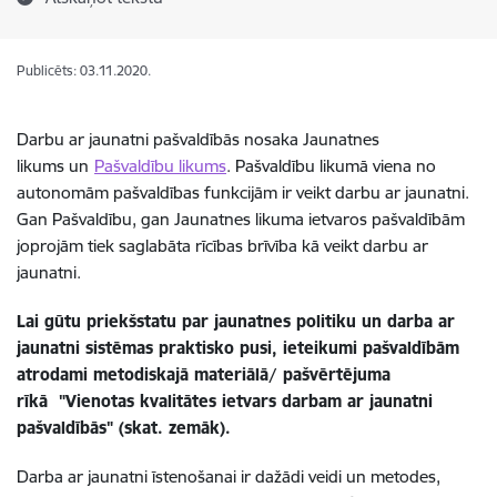
Publicēts: 03.11.2020.
Darbu ar jaunatni pašvaldībās nosaka Jaunatnes
likums
un
Pašvaldību likums
. Pašvaldību likumā viena no
autonomām pašvaldības funkcijām ir veikt darbu ar jaunatni.
Gan Pašvaldību, gan Jaunatnes likuma ietvaros pašvaldībām
joprojām tiek saglabāta rīcības brīvība kā veikt darbu ar
jaunatni.
Lai gūtu priekšstatu par jaunatnes politiku un darba ar
jaunatni sistēmas praktisko pusi, ieteikumi pašvaldībām
atrodami metodiskajā materiālā/ pašvērtējuma
rīkā "Vienotas kvalitātes ietvars darbam ar jaunatni
pašvaldībās" (skat. zemāk).
Darba ar jaunatni īstenošanai ir dažādi veidi un metodes,