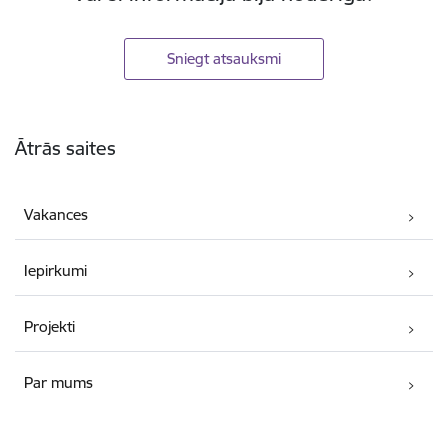
Sniegt atsauksmi
Kājene
Ātrās saites
Vakances
Iepirkumi
Projekti
Par mums