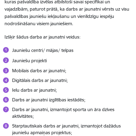
kuras pašvaldība izvēlas atbilstoši savai specifikai un
vajadzībām, paturot prātā, ka darbs ar jaunatni vērsts uz visu
pašvaldības jauniešu iekļaušanu un vienlīdzīgu iespēju
nodrošināšanu visiem jauniešiem.
Izšķir šādus darba ar jaunatni veidus:
Jauniešu centri/ mājas/ telpas
Jauniešu projekti
Mobilais darbs ar jaunatni;
Digitālais darbs ar jaunatni;
Ielu darbs ar jaunatni;
Darbs ar jaunatni izglītības iestādēs;
Darbs ar jaunatni, izmantojot sporta un āra dzīves
aktivitātes;
Starptautiskais darbs ar jaunatni, izmantojot dažādus
jauniešu apmaiņas projektus;