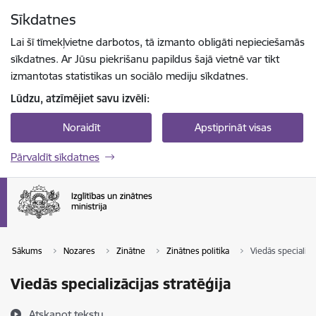
Pāriet uz lapas saturu
Sīkdatnes
Spied
lai meklētu
Enter
Lai šī tīmekļvietne darbotos, tā izmanto obligāti nepieciešamās
sīkdatnes. Ar Jūsu piekrišanu papildus šajā vietnē var tikt
izmantotas statistikas un sociālo mediju sīkdatnes.
Lūdzu, atzīmējiet savu izvēli:
Noraidīt
Apstiprināt visas
Pārvaldīt sīkdatnes
Sākums
Nozares
Zinātne
Zinātnes politika
Viedās specializāc
Viedās specializācijas stratēģija
Atskaņot tekstu