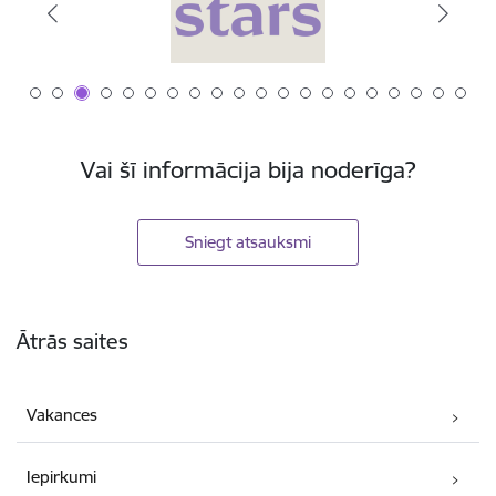
Vai šī informācija bija noderīga?
Sniegt atsauksmi
Kājene
Ātrās saites
Vakances
Iepirkumi