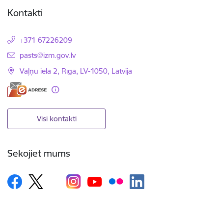
Kontakti
+371 67226209
E-pasts:
pasts@izm.gov.lv
Vaļņu iela 2, Rīga, LV-1050, Latvija
Visi kontakti
Sekojiet mums