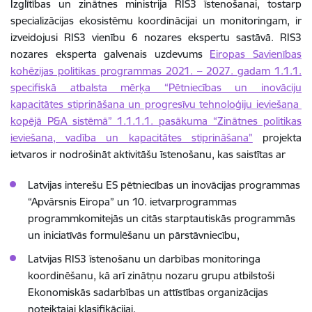
Izglītības un zinātnes ministrija RIS3 īstenošanai, tostarp
specializācijas ekosistēmu koordinācijai un monitoringam, ir
izveidojusi RIS3 vienību 6 nozares ekspertu sastāvā. RIS3
nozares eksperta galvenais uzdevums
Eiropas Savienības
kohēzijas politikas programmas 2021. – 2027. gadam 1.1.1.
specifiskā atbalsta mērķa “Pētniecības un inovāciju
kapacitātes stiprināšana un progresīvu tehnoloģiju ieviešana
kopējā P&A sistēmā” 1.1.1.1. pasākuma “Zinātnes politikas
ieviešana, vadība un kapacitātes stiprināšana”
projekta
ietvaros ir nodrošināt aktivitāšu īstenošanu, kas saistītas ar
Latvijas interešu
ES pētniecības un inovācijas programmas
“Apvārsnis Eiropa” un 10. ietvarprogrammas
programmkomitejās un citās starptautiskās programmās
un iniciatīvās formulēšanu un pārstāvniecību,
Latvijas RIS3 īstenošanu un darbības monitoringa
koordinēšanu, kā arī zinātņu nozaru grupu atbilstoši
Ekonomiskās sadarbības un attīstības organizācijas
noteiktajai klasifikācijai,