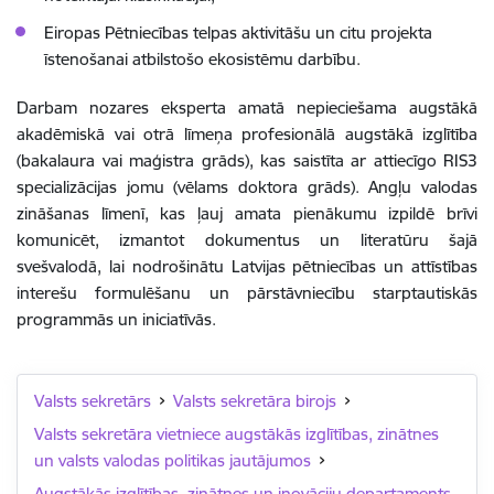
Eiropas Pētniecības telpas aktivitāšu un citu projekta
īstenošanai atbilstošo ekosistēmu darbību.
Darbam nozares eksperta amatā nepieciešama a
ugstākā
akadēmiskā vai otrā līmeņa
profesionālā
augstākā izglītība
(bakalaura vai maģistra grāds)
,
kas saistīta ar attiecīgo RIS3
specializācijas jomu (v
ēlams doktora grāds). A
ngļu valodas
zināšanas līmenī, kas ļauj amata pienākumu izpildē brīvi
komunicēt, izmantot dokumentus un literatūru šajā
svešvalodā, lai nodrošinātu
Latvijas pētniecības un attīstības
interešu formulēšanu un
pārstāvniecību starptautiskās
programmās un iniciatīvās.
Valsts sekretārs
Valsts sekretāra birojs
Valsts sekretāra vietniece augstākās izglītības, zinātnes
un valsts valodas politikas jautājumos
Augstākās izglītības, zinātnes un inovāciju departaments