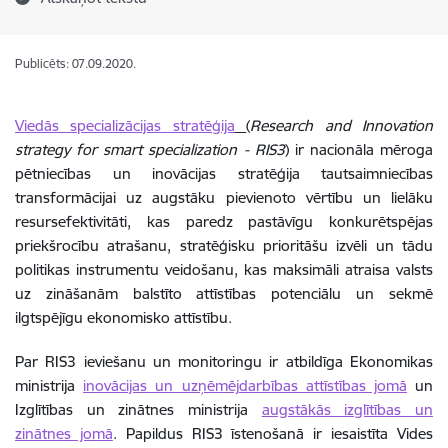
Publicēts: 07.09.2020.
Viedās specializācijas stratēģija
(
Research and Innovation
strategy for smart specialization - RIS3
) ir nacionāla mēroga
pētniecības un inovācijas stratēģija tautsaimniecības
transformācijai uz augstāku pievienoto vērtību un lielāku
resursefektivitāti, kas paredz pastāvīgu konkurētspējas
priekšrocību atrašanu, stratēģisku prioritāšu izvēli un tādu
politikas instrumentu veidošanu, kas maksimāli atraisa valsts
uz zināšanām balstīto attīstības potenciālu un sekmē
ilgtspējīgu ekonomisko attīstību.
Par RIS3 ieviešanu un monitoringu ir atbildīga Ekonomikas
ministrija
inovācijas un uzņēmējdarbības attīstības jomā
un
Izglītības un zinātnes ministrija
augstākās izglītības un
zinātnes jomā
. Papildus RIS3 īstenošanā ir iesaistīta Vides