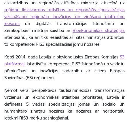
aizsardzības un reģionālās attīstības ministrija attiecībā uz
reģionu līdzsvarotas attīstības un reģionālās specializācijas
veicināšanu reģionālo inovācijas un zināšanu platformu
ietvaros
un digitālās transformācijas īstenošanu un
Zemkopības ministrija saistībā ar
Bioekonomikas stratēģijas
īstenošanu, kā arī tiks iesaistītas arī citas ministrijas atbilstoši
to kompetencei RIS3 specializācijas jomu nozarēs
Kopš 2014. gada Latvija ir pievienojusies Eiropas Komisijas
S3
platformai
, lai attīstītu kompetenci RIS3 īstenošanā un veidotu
pētniecības un inovācijas sadarbību ar citiem Eiropas
Savienības (ES) reģioniem.
Ņemot vērā perspektīvos tautsaimniecības transformācijas
virzienus un ekonomiskās attīstības prioritātes, Latvijā ir
definētas 5 viedās specializācijas jomas un sociālo un
humanitāro zinātņu nozares kā nozares ar horizontālu
ietekmi RIS3 mērķu sasniegšanai.