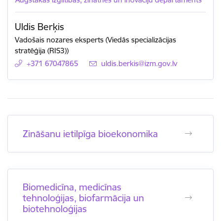
Uldis Berķis
Vadošais nozares eksperts (Viedās specializācijas
stratēģija (RIS3))
+371 67047865
E-pasts:
uldis.berkis@izm.gov.lv
Zināšanu ietilpīga bioekonomika
Biomedicīna, medicīnas
tehnoloģijas, biofarmācija un
biotehnoloģijas