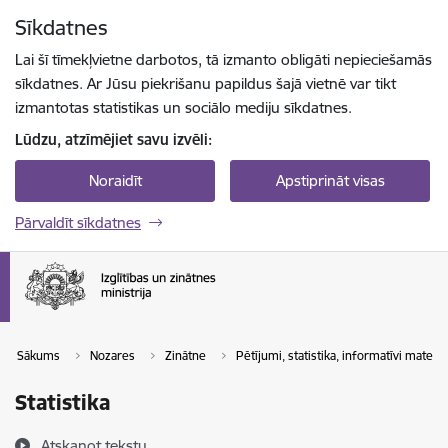
Pāriet uz lapas saturu
Sīkdatnes
Spied
lai meklētu
Enter
Lai šī tīmekļvietne darbotos, tā izmanto obligāti nepieciešamās
sīkdatnes. Ar Jūsu piekrišanu papildus šajā vietnē var tikt
izmantotas statistikas un sociālo mediju sīkdatnes.
Lūdzu, atzīmējiet savu izvēli:
Noraidīt
Apstiprināt visas
Pārvaldīt sīkdatnes
Sākums
Nozares
Zinātne
Pētījumi, statistika, informatīvi materiāl
Statistika
Atskaņot tekstu