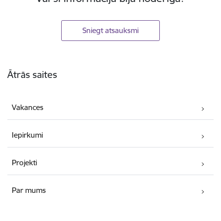
Sniegt atsauksmi
Kājene
Ātrās saites
Vakances
Iepirkumi
Projekti
Par mums