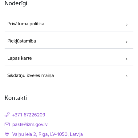
Noderīgi
Privātuma politika
Piekļūstamība
Lapas karte
Sīkdatņu izvēles maiņa
Kontakti
+371 67226209
E-pasts:
pasts@izm.gov.lv
Vaļņu iela 2, Rīga, LV-1050, Latvija