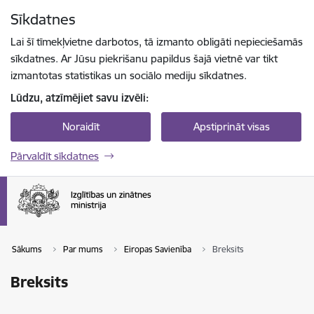
Pāriet uz lapas saturu
Sīkdatnes
Spied
lai meklētu
Enter
Lai šī tīmekļvietne darbotos, tā izmanto obligāti nepieciešamās
sīkdatnes. Ar Jūsu piekrišanu papildus šajā vietnē var tikt
izmantotas statistikas un sociālo mediju sīkdatnes.
Lūdzu, atzīmējiet savu izvēli:
Noraidīt
Apstiprināt visas
Pārvaldīt sīkdatnes
Sākums
Par mums
Eiropas Savienība
Breksits
Breksits