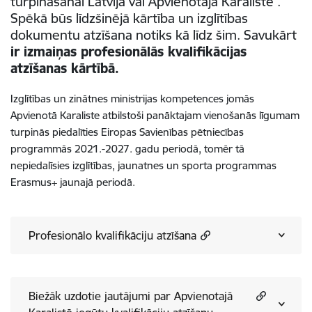
turpināšanai Latvijā vai Apvienotajā Karalistē .
Spēkā būs līdzšinējā kārtība un izglītības
dokumentu atzīšana notiks kā līdz šim. Savukārt
ir izmaiņas profesionālās kvalifikācijas
atzīšanas kārtībā.
Izglītības un zinātnes ministrijas kompetences jomās
Apvienotā Karaliste atbilstoši panāktajam vienošanās līgumam
turpinās piedalīties Eiropas Savienības pētniecības
programmās 2021.-2027. gadu periodā, tomēr tā
nepiedalīsies izglītības, jaunatnes un sporta programmas
Erasmus+ jaunajā periodā.
Profesionālo kvalifikāciju atzīšana
Biežāk uzdotie jautājumi par Apvienotajā