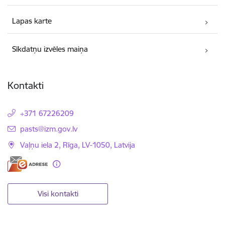
Lapas karte
Sīkdatņu izvēles maiņa
Kontakti
+371 67226209
E-pasts:
pasts@izm.gov.lv
Vaļņu iela 2, Rīga, LV-1050, Latvija
Visi kontakti